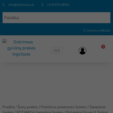
info@dokrinesa.lt
+370 679 48351
Gyvūnų viešbutis
0
Pradžia
/
Šunų prekės
/
Priežiūros priemonės šunims
/
Šampūnai
šunims
/
BOTANIQA šampūnai šunims
/ Botaniqa Groom It Spring