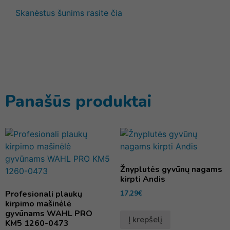
Skanėstus šunims rasite čia
Panašūs produktai
Žnyplutės gyvūnų nagams
kirpti Andis
Profesionali plaukų
17,29
€
kirpimo mašinėlė
gyvūnams WAHL PRO
Į krepšelį
KM5 1260-0473