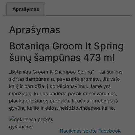
Aprašymas
Aprašymas
Botaniqa Groom It Spring
šunų šampūnas 473 ml
„Botaniqa Groom It Shampoo Spring“ – tai šunims
skirtas šampūnas su pavasario aromatu. Jis valo
kailį ir paruošia jį kondicionavimui. Jame yra
medžiagų, kurios padeda pašalinti nešvarumus,
plaukų priežiūros produktų likučius ir riebalus iš
gyvūnų kailio ir odos, neišdžiovindamos kailio.
Naujienas sekite Facebook