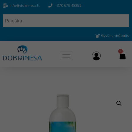
info@dokrinesa.lt
+370 679 48351
Gyvūnų viešbutis
0