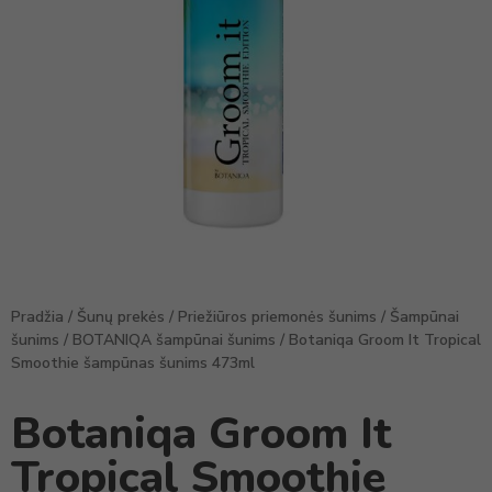
Pradžia
/
Šunų prekės
/
Priežiūros priemonės šunims
/
Šampūnai
šunims
/
BOTANIQA šampūnai šunims
/ Botaniqa Groom It Tropical
Smoothie šampūnas šunims 473ml
Botaniqa Groom It
Tropical Smoothie