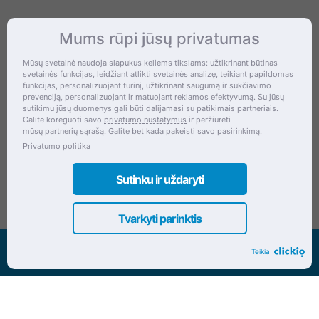
Mums rūpi jūsų privatumas
Kontaktai
Mūsų svetainė naudoja slapukus keliems tikslams: užtikrinant būtinas
svetainės funkcijas, leidžiant atlikti svetainės analizę, teikiant papildomas
Šventupės g. 28, Kaunas, Lietuva
funkcijas, personalizuojant turinį, užtikrinant saugumą ir sukčiavimo
prevenciją, personalizuojant ir matuojant reklamos efektyvumą. Su jūsų
+370 (672) 27 650
sutikimu jūsų duomenys gali būti dalijamasi su patikimais partneriais.
Galite koreguoti savo
privatumo nustatymus
ir peržiūrėti
info@dokrinesa.lt
mūsų partnerių sąrašą
. Galite bet kada pakeisti savo pasirinkimą.
Privatumo politika
MB PETHOMEPEOPLE
Įmonės kodas: 305695822
Sutinku ir uždaryti
Tvarkyti parinktis
Visos teisės saugomos www.dokrinesa.lt
Teikia