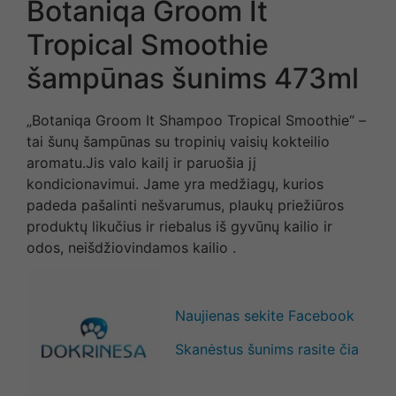
Botaniqa Groom It
Tropical Smoothie
šampūnas šunims 473ml
„Botaniqa Groom It Shampoo Tropical Smoothie“ –
tai šunų šampūnas su tropinių vaisių kokteilio
aromatu.Jis valo kailį ir paruošia jį
kondicionavimui. Jame yra medžiagų, kurios
padeda pašalinti nešvarumus, plaukų priežiūros
produktų likučius ir riebalus iš gyvūnų kailio ir
odos, neišdžiovindamos kailio .
Naujienas sekite Facebook
Skanėstus šunims rasite čia