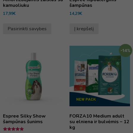
kamuoliuku
šampūnas
17,99
€
14,29
€
Pasirinkti savybes
Į krepšelį
-14%
Espree Silky Show
FORZA10 Medium adult
šampūnas šunims
su elniena ir bulvėmis – 12
kg