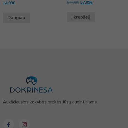
67,80
€
57,99
€
Įvertinimas:
14,99
€
5.00
iš 5
Į krepšelį
Daugiau
Aukščiausios kokybės prekės Jūsų augintiniams.