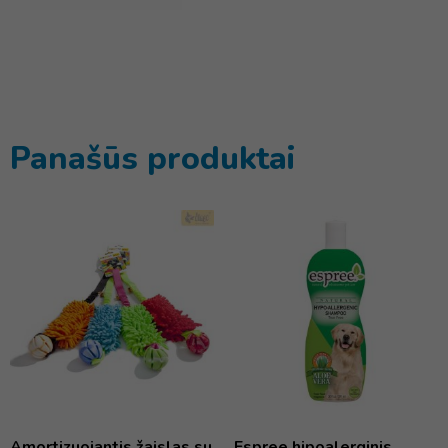
Panašūs produktai
Amortizuojantis žaislas su
Espree hipoalerginis