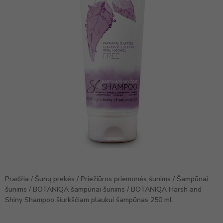
Pradžia
/
Šunų prekės
/
Priežiūros priemonės šunims
/
Šampūnai
šunims
/
BOTANIQA šampūnai šunims
/ BOTANIQA Harsh and
Shiny Shampoo šiurkščiam plaukui šampūnas 250 ml