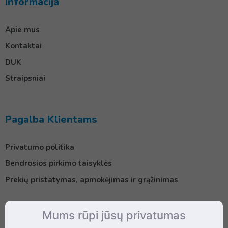
Informacija
Apie mus
Kontaktai
DUK
Straipsniai
Pagalba Klientams
Privatumo politika
Bendrosios pirkimo taisyklės
Prekių pristatymas, apmokėjimas ir grąžinimas
Mums rūpi jūsų privatumas
Kontaktai