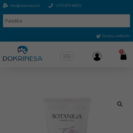
info@dokrinesa.lt
+370 679 48351
Gyvūnų viešbutis
0