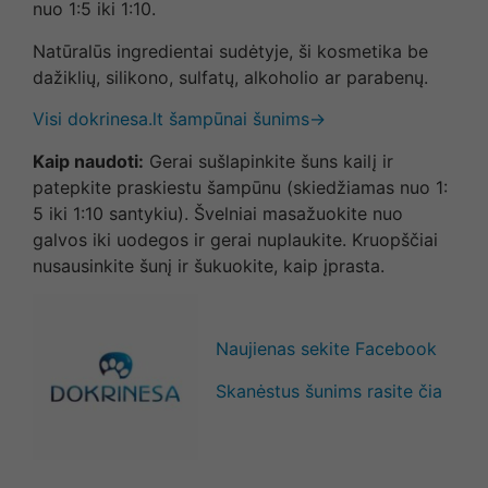
nuo 1:5 iki 1:10.
Natūralūs ingredientai sudėtyje, ši kosmetika be
dažiklių, silikono, sulfatų, alkoholio ar parabenų.
Visi dokrinesa.lt šampūnai šunims→
Kaip naudoti:
Gerai sušlapinkite šuns kailį ir
patepkite praskiestu šampūnu (skiedžiamas nuo 1:
5 iki 1:10 santykiu). Švelniai masažuokite nuo
galvos iki uodegos ir gerai nuplaukite. Kruopščiai
nusausinkite šunį ir šukuokite, kaip įprasta.
Naujienas sekite Facebook
Skanėstus šunims rasite čia