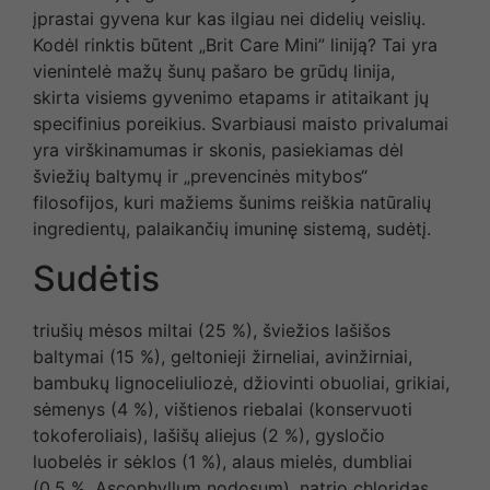
įprastai gyvena kur kas ilgiau nei didelių veislių.
Kodėl rinktis būtent „Brit Care Mini” liniją? Tai yra
vienintelė mažų šunų pašaro be grūdų linija,
skirta visiems gyvenimo etapams ir atitaikant jų
specifinius poreikius. Svarbiausi maisto privalumai
yra virškinamumas ir skonis, pasiekiamas dėl
šviežių baltymų ir „prevencinės mitybos“
filosofijos, kuri mažiems šunims reiškia natūralių
ingredientų, palaikančių imuninę sistemą, sudėtį.
Sudėtis
triušių mėsos miltai (25 %), šviežios lašišos
baltymai (15 %), geltonieji žirneliai, avinžirniai,
bambukų lignoceliuliozė, džiovinti obuoliai, grikiai,
sėmenys (4 %), vištienos riebalai (konservuoti
tokoferoliais), lašišų aliejus (2 %), gysločio
luobelės ir sėklos (1 %), alaus mielės, dumbliai
(0,5 %, Ascophyllum nodosum), natrio chloridas,