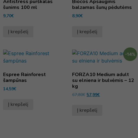
Antistress purškalas
Biocos Apsauginis
šunims 100 ml
balzamas šunų pėdutėms
9,70
€
8,90
€
Į krepšelį
Į krepšelį
-14%
Espree Rainforest
FORZA10 Medium adult
šampūnas
su elniena ir bulvėmis – 12
kg
14,59
€
67,80
€
57,99
€
Į krepšelį
Į krepšelį