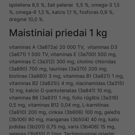
ląsteliena 8,5 %, žali pelenai 5,5 %, omega-3 1,5
%, omega-6 1,3 %, kalcis 1,1 %, fosforas 0,9 %,
drėgmė 10,0 %.
Maistiniai priedai 1 kg
vitaminas A (3a672a) 20 000 TV, vitaminas D3
(3a671) 1 500 TV, vitaminas E (3a700) 500 mg,
vitaminas C (3a312) 300 mg, cholino chloridas
(3a890) 700 mg, taurinas (3a370) 200 mg,
biotinas (3a880) 3 mg, vitaminas B1 (3a821) 1 mg,
vitaminas B2 (3a825i) 4 mg, niacinamidas (3a315)
12 mg, kalcio D-pantotenatas (3a841) 10 mg,
vitaminas B6 (3a831) 1 mg, folio rūgštis (3a316)
0,5 mg, vitaminas B12 0,04 mg, L-karnitinas
(3a910) 200 mg, cinkas (3b606) 100 mg, geležis
(3b106) 80 mg, manganas (3b504) 40 mg, kalio
jodidas (3b201) 0,75 mg, varis (3b406) 15 mg,
selenas (3b810) 0,2mg. Technologiniai priedai: