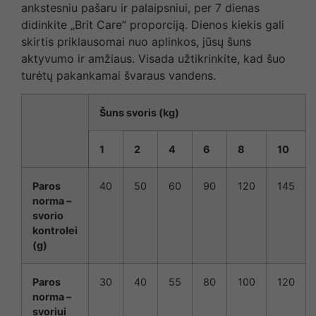
ankstesniu pašaru ir palaipsniui, per 7 dienas
didinkite „Brit Care“ proporciją. Dienos kiekis gali
skirtis priklausomai nuo aplinkos, jūsų šuns
aktyvumo ir amžiaus. Visada užtikrinkite, kad šuo
turėtų pakankamai švaraus vandens.
Šuns svoris (kg)
1
2
4
6
8
10
Paros
40
50
60
90
120
145
norma –
svorio
kontrolei
(g)
Paros
30
40
55
80
100
120
norma –
svoriui