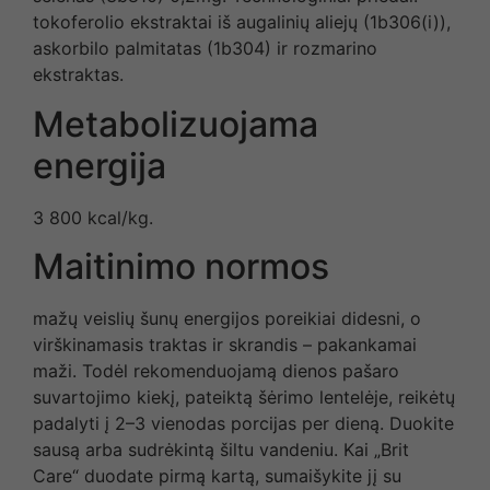
tokoferolio ekstraktai iš augalinių aliejų (1b306(i)),
askorbilo palmitatas (1b304) ir rozmarino
ekstraktas.
Metabolizuojama
energija
3 800 kcal/kg.
Maitinimo normos
mažų veislių šunų energijos poreikiai didesni, o
virškinamasis traktas ir skrandis – pakankamai
maži. Todėl rekomenduojamą dienos pašaro
suvartojimo kiekį, pateiktą šėrimo lentelėje, reikėtų
padalyti į 2–3 vienodas porcijas per dieną. Duokite
sausą arba sudrėkintą šiltu vandeniu. Kai „Brit
Care“ duodate pirmą kartą, sumaišykite jį su