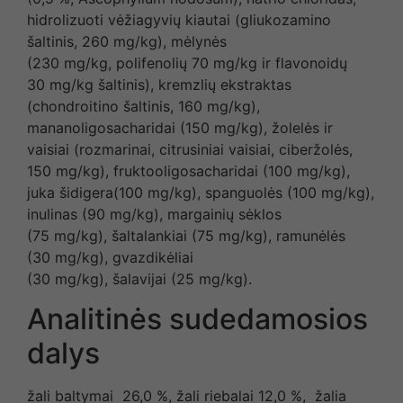
hidrolizuoti vėžiagyvių kiautai (gliukozamino
šaltinis, 260 mg/kg), mėlynės
(230 mg/kg, polifenolių 70 mg/kg ir flavonoidų
30 mg/kg šaltinis), kremzlių ekstraktas
(chondroitino šaltinis, 160 mg/kg),
mananoligosacharidai (150 mg/kg), žolelės ir
vaisiai (rozmarinai, citrusiniai vaisiai, ciberžolės,
150 mg/kg), fruktooligosacharidai (100 mg/kg),
juka šidigera(100 mg/kg), spanguolės (100 mg/kg),
inulinas (90 mg/kg), margainių sėklos
(75 mg/kg), šaltalankiai (75 mg/kg), ramunėlės
(30 mg/kg), gvazdikėliai
(30 mg/kg), šalavijai (25 mg/kg).
Analitinės sudedamosios
dalys
žali baltymai 26,0 %, žali riebalai 12,0 %, žalia