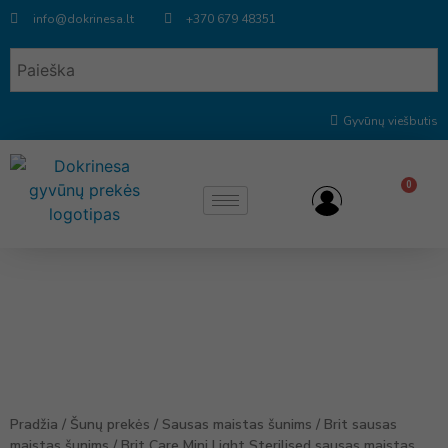
info@dokrinesa.lt
+370 679 48351
Gyvūnų viešbutis
0
Pradžia
/
Šunų prekės
/
Sausas maistas šunims
/
Brit sausas
maistas šunims
/ Brit Care Mini Light Sterilised sausas maistas