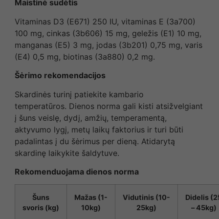
Maistinė sudėtis
Vitaminas D3 (E671) 250 IU, vitaminas E (3a700)
100 mg, cinkas (3b606) 15 mg, geležis (E1) 10 mg,
manganas (E5) 3 mg, jodas (3b201) 0,75 mg, varis
(E4) 0,5 mg, biotinas (3a880) 0,2 mg.
Šėrimo rekomendacijos
Skardinės turinį patiekite kambario
temperatūros. Dienos norma gali kisti atsižvelgiant
į šuns veislę, dydį, amžių, temperamentą,
aktyvumo lygį, metų laikų faktorius ir turi būti
padalintas į du šėrimus per dieną. Atidarytą
skardinę laikykite šaldytuve.
Rekomenduojama dienos norma
Šuns
Mažas (1-
Vidutinis (10-
Didelis (2
svoris (kg)
10kg)
25kg)
– 45kg)