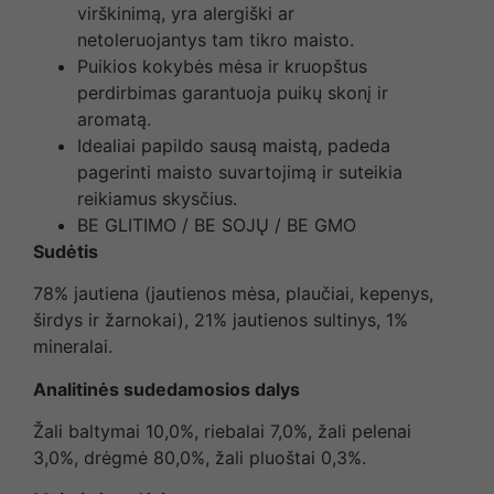
virškinimą, yra alergiški ar
netoleruojantys tam tikro maisto.
Puikios kokybės mėsa ir kruopštus
perdirbimas garantuoja puikų skonį ir
aromatą.
Idealiai papildo sausą maistą, padeda
pagerinti maisto suvartojimą ir suteikia
reikiamus skysčius.
BE GLITIMO / BE SOJŲ / BE GMO
Sudėtis
78% jautiena (jautienos mėsa, plaučiai, kepenys,
širdys ir žarnokai), 21% jautienos sultinys, 1%
mineralai.
Analitinės sudedamosios dalys
Žali baltymai 10,0%, riebalai 7,0%, žali pelenai
3,0%, drėgmė 80,0%, žali pluoštai 0,3%.