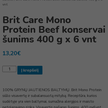
vnt
Brit Care Mono
Protein Beef konservai
šunims 400 g x 6 vnt
13,20
€
Į krepšelį
100% GRYNŲ JAUTIENOS BALTYMŲ. Brit Mono Protein
siūlo visavertę ir subalansuotą mitybą. Receptūra, kurios
sudėtyje yra vien baltymai, sumažina alergijos ir maisto
netoleravimo riziką. Visavertis pašaras šunims. 400 gx6vnt