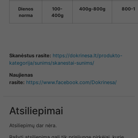
Dienos
100-
400g-800g
800-1
norma
400g
Skanėstus rasite:
https://dokrinesa.lt/produkto-
kategorija/sunims/skanestai-sunims/
Naujienas
rasite:
https://www.facebook.com/Dokrinesa/
Atsiliepimai
Atsiliepimų dar nėra.
Rašyti atsiliepimą gali tik prisijungę pirkėjai, kurie