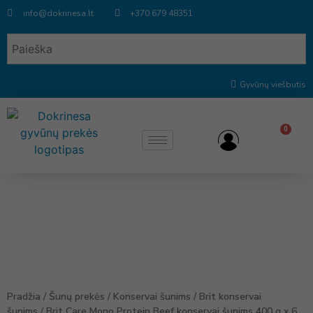
info@dokrinesa.lt
+370 679 48351
Gyvūnų viešbutis
0
Pradžia
/
Šunų prekės
/
Konservai šunims
/
Brit konservai
šunims
/ Brit Care Mono Protein Beef konservai šunims 400 g x 6