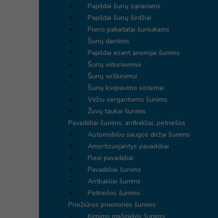
Papildai šunų sąnariams
Papildai šunų širdžiai
Pieno pakaitalai šuniukams
Šunų dantims
Papildai esant anemijai šunims
Šunų viduriavimui
Šunų virškinimui
Šunų kvėpavimo sistemai
Vėžiu sergantiems šunims
Žuvų taukai šunims
Pavadėliai šunims, antkakliai, petnešos
Automobilio saugos diržai šunims
Amortizuojantys pavadėliai
Flexi pavadėliai
Pavadėliai šunims
Antkakliai šunims
Petnešos šunims
Priežiūros priemonės šunims
Kirpimo mašinėlės šunims