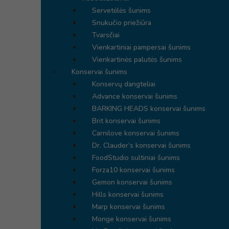
Servetėlės šunims
Snukučio priežiūra
Tvarsčiai
Vienkartiniai pampersai šunims
Vienkartinės palutės šunims
Konservai šunims
Konservų dangteliai
Advance konservai šunims
BARKING HEADS konservai šunims
Brit konservai šunims
Carnilove konservai šunims
Dr. Clauder’s konservai šunims
FoodStudio sultiniai šunims
Forza10 konservai šunims
Gemon konservai šunims
Hills konservai šunims
Marp konservai šunims
Monge konservai šunims