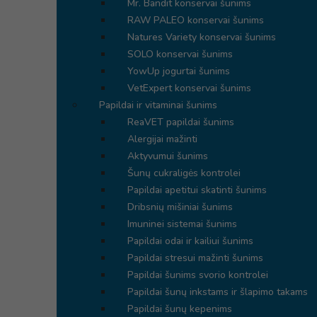
Mr. Bandit konservai šunims
RAW PALEO konservai šunims
Natures Variety konservai šunims
SOLO konservai šunims
YowUp jogurtai šunims
VetExpert konservai šunims
Papildai ir vitaminai šunims
ReaVET papildai šunims
Alergijai mažinti
Aktyvumui šunims
Šunų cukraligės kontrolei
Papildai apetitui skatinti šunims
Dribsnių mišiniai šunims
Imuninei sistemai šunims
Papildai odai ir kailiui šunims
Papildai stresui mažinti šunims
Papildai šunims svorio kontrolei
Papildai šunų inkstams ir šlapimo takams
Papildai šunų kepenims