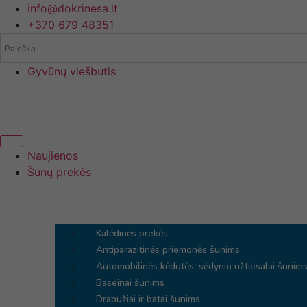
Eiti
info@dokrinesa.lt
prie
+370 679 48351
turinio
Gyvūnų viešbutis
Naujienos
Šunų prekės
Menu
Kalėdinės prekės
Antiparazitinės priemonės šunims
Automobilinės kėdutės, sėdynių užtiesalai šunim
Baseinai šunims
Drabužiai ir batai šunims