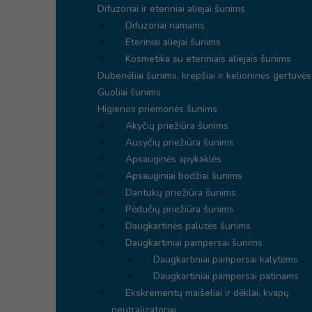
Difuzoriai ir eteriniai aliejai šunims
Difuzoriai namams
Eteriniai aliejai šunims
Kosmetika su eteriniais aliejais šunims
Dubenėliai šunims, krepšiai ir kelioninės gertuvės
Guoliai šunims
Higienos priemonės šunims
Akyčių priežiūra šunims
Ausyčių priežiūra šunims
Apsauginės apykaklės
Apsauginiai bodžiai šunims
Dantukų priežiūra šunims
Pėdučių priežiūra šunims
Daugkartinės palutės šunims
Daugkartiniai pampersai šunims
Daugkartiniai pampersai kalytėms
Daugkartiniai pampersai patinams
Ekskrementų maišeliai ir dėklai, kvapų
neutralizatoriai