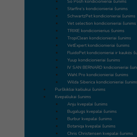
So Posh kondicionieriai šunims
Starfire’s kondicionieriai šunims
SchwartzPet kondicionieriai šunims
Vet selection kondicionieriai šunims
TRIXIE kondicionierius šunims
TropiClean kondicionieriai šunims
VetExpert kondicionieriai šunims
FluidoPet kondicionieriai ir kaukės 
Yuup kondicionieriai šunims
IV SAN BERNARD kndicionieriai šun
Wahl Pro kondicionieriai šunims
Wilda Siberica kondicionieriai šunim
Purškikliai kailiukui šunims
Kvepaliukai šunims
Anju kvepalai šunims
Bugalugs kvepalai šunims
Burbur kvepalai šunims
Botaniqa kvepalai šunims
Chris Christensen kvepalai šunims