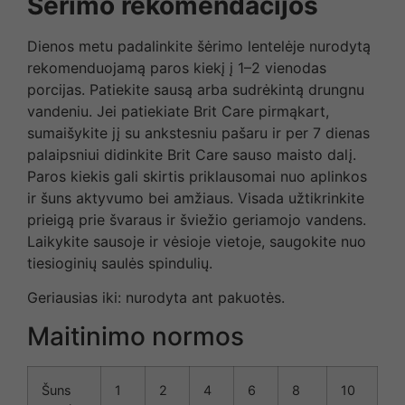
Šėrimo rekomendacijos
Dienos metu padalinkite šėrimo lentelėje nurodytą
rekomenduojamą paros kiekį į 1–2 vienodas
porcijas. Patiekite sausą arba sudrėkintą drungnu
vandeniu. Jei patiekiate Brit Care pirmąkart,
sumaišykite jį su ankstesniu pašaru ir per 7 dienas
palaipsniui didinkite Brit Care sauso maisto dalį.
Paros kiekis gali skirtis priklausomai nuo aplinkos
ir šuns aktyvumo bei amžiaus. Visada užtikrinkite
prieigą prie švaraus ir šviežio geriamojo vandens.
Laikykite sausoje ir vėsioje vietoje, saugokite nuo
tiesioginių saulės spindulių.
Geriausias iki: nurodyta ant pakuotės.
Maitinimo normos
Šuns
1
2
4
6
8
10