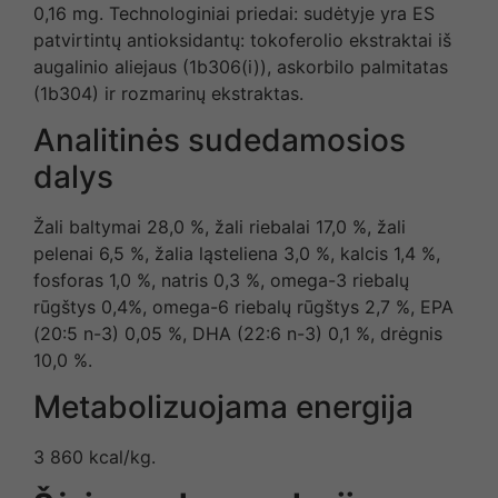
0,16 mg. Technologiniai priedai: sudėtyje yra ES
patvirtintų antioksidantų: tokoferolio ekstraktai iš
augalinio aliejaus (1b306(i)), askorbilo palmitatas
(1b304) ir rozmarinų ekstraktas.
Analitinės sudedamosios
dalys
Žali baltymai 28,0 %, žali riebalai 17,0 %, žali
pelenai 6,5 %, žalia ląsteliena 3,0 %, kalcis 1,4 %,
fosforas 1,0 %, natris 0,3 %, omega-3 riebalų
rūgštys 0,4%, omega-6 riebalų rūgštys 2,7 %, EPA
(20:5 n-3) 0,05 %, DHA (22:6 n-3) 0,1 %, drėgnis
10,0 %.
Metabolizuojama energija
3 860 kcal/kg.