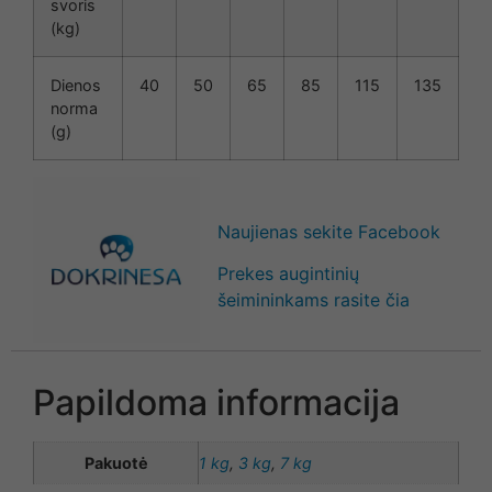
svoris
(kg)
Dienos
40
50
65
85
115
135
norma
(g)
Naujienas sekite Facebook
Prekes augintinių
šeimininkams rasite čia
Papildoma informacija
Pakuotė
1 kg
,
3 kg
,
7 kg