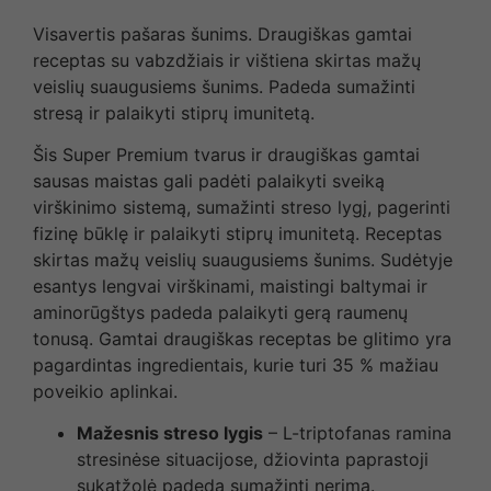
Visavertis pašaras šunims. Draugiškas gamtai
receptas su vabzdžiais ir vištiena skirtas mažų
veislių suaugusiems šunims. Padeda sumažinti
stresą ir palaikyti stiprų imunitetą.
Šis Super Premium tvarus ir draugiškas gamtai
sausas maistas gali padėti palaikyti sveiką
virškinimo sistemą, sumažinti streso lygį, pagerinti
fizinę būklę ir palaikyti stiprų imunitetą. Receptas
skirtas mažų veislių suaugusiems šunims. Sudėtyje
esantys lengvai virškinami, maistingi baltymai ir
aminorūgštys padeda palaikyti gerą raumenų
tonusą. Gamtai draugiškas receptas be glitimo yra
pagardintas ingredientais, kurie turi 35 % mažiau
poveikio aplinkai.
Mažesnis streso lygis
– L-triptofanas ramina
stresinėse situacijose, džiovinta paprastoji
sukatžolė padeda sumažinti nerimą.