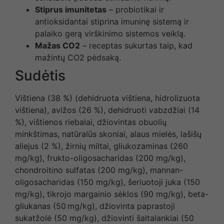
Stiprus imunitetas
– probiotikai ir
antioksidantai stiprina imuninę sistemą ir
palaiko gerą virškinimo sistemos veiklą.
Mažas CO2
– receptas sukurtas taip, kad
mažintų CO2 pėdsaką.
Sudėtis
Vištiena (38 %) (dehidruota vištiena, hidrolizuota
vištiena), avižos (26 %), dehidruoti vabzdžiai (14
%), vištienos riebalai, džiovintas obuolių
minkštimas, natūralūs skoniai, alaus mielės, lašišų
aliejus (2 %), žirnių miltai, gliukozaminas (260
mg/kg), frukto-oligosacharidas (200 mg/kg),
chondroitino sulfatas (200 mg/kg), mannan-
oligosacharidas (150 mg/kg), šeriuotoji juka (150
mg/kg), tikrojo margainio sėklos (90 mg/kg), beta-
gliukanas (50 mg/kg), džiovinta paprastoji
sukatžolė (50 mg/kg), džiovinti šaltalankiai (50