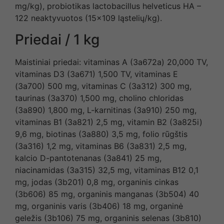
mg/kg), probiotikas lactobacillus helveticus HA –
122 neaktyvuotos (15×109 ląstelių/kg).
Priedai / 1 kg
Maistiniai priedai: vitaminas A (3a672a) 20,000 TV,
vitaminas D3 (3a671) 1,500 TV, vitaminas E
(3a700) 500 mg, vitaminas C (3a312) 300 mg,
taurinas (3a370) 1,500 mg, cholino chloridas
(3a890) 1,800 mg, L-karnitinas (3a910) 250 mg,
vitaminas B1 (3a821) 2,5 mg, vitamin B2 (3a825i)
9,6 mg, biotinas (3a880) 3,5 mg, folio rūgštis
(3a316) 1,2 mg, vitaminas B6 (3a831) 2,5 mg,
kalcio D-pantotenanas (3a841) 25 mg,
niacinamidas (3a315) 32,5 mg, vitaminas B12 0,1
mg, jodas (3b201) 0,8 mg, organinis cinkas
(3b606) 85 mg, organinis manganas (3b504) 40
mg, organinis varis (3b406) 18 mg, organinė
geležis (3b106) 75 mg, organinis selenas (3b810)