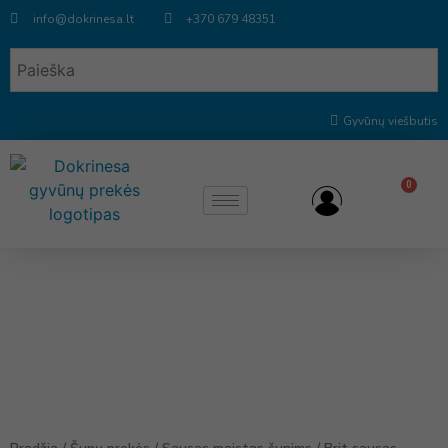
info@dokrinesa.lt
+370 679 48351
Gyvūnų viešbutis
0