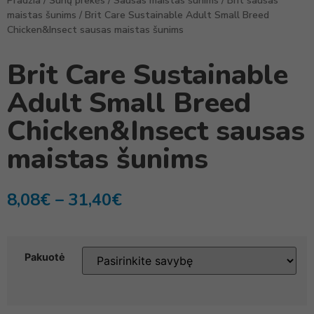
Pradžia
/
Šunų prekės
/
Sausas maistas šunims
/
Brit sausas
maistas šunims
/ Brit Care Sustainable Adult Small Breed
Chicken&Insect sausas maistas šunims
Brit Care Sustainable
Adult Small Breed
Chicken&Insect sausas
maistas šunims
8,08
€
–
31,40
€
Pakuotė