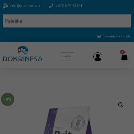
info@dokrinesa.lt
+370 679 48351
Gyvūnų viešbutis
0
-4%