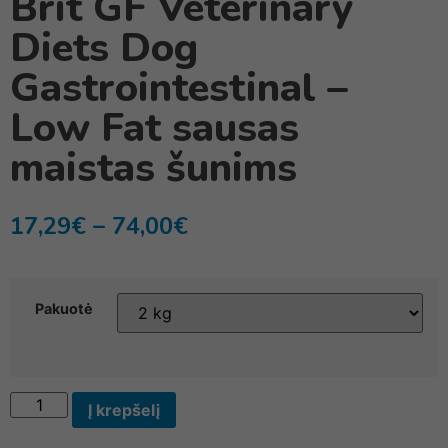
Brit GF Veterinary
Diets Dog
Gastrointestinal –
Low Fat sausas
maistas šunims
17,29
€
–
74,00
€
Pakuotė
Į krepšelį