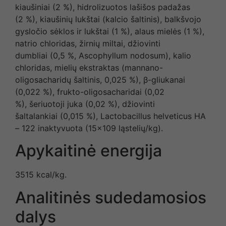
kiaušiniai (2 %), hidrolizuotos lašišos padažas
(2 %), kiaušinių lukštai (kalcio šaltinis), balkšvojo
gysločio sėklos ir lukštai (1 %), alaus mielės (1 %),
natrio chloridas, žirnių miltai, džiovinti
dumbliai (0,5 %, Ascophyllum nodosum), kalio
chloridas, mielių ekstraktas (mannano-
oligosacharidų šaltinis, 0,025 %), β-gliukanai
(0,022 %), frukto-oligosacharidai (0,02
%), šeriuotoji juka (0,02 %), džiovinti
šaltalankiai (0,015 %), Lactobacillus helveticus HA
– 122 inaktyvuota (15×109 ląstelių/kg).
Apykaitinė energija
3515 kcal/kg.
Analitinės sudedamosios
dalys