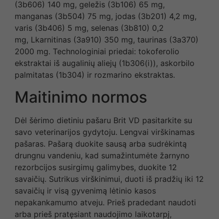
(3b606) 140 mg, geležis (3b106) 65 mg,
manganas (3b504) 75 mg, jodas (3b201) 4,2 mg,
varis (3b406) 5 mg, selenas (3b810) 0,2
mg, Lkarnitinas (3a910) 350 mg, taurinas (3a370)
2000 mg. Technologiniai priedai: tokoferolio
ekstraktai iš augalinių aliejų (1b306(i)), askorbilo
palmitatas (1b304) ir rozmarino ekstraktas.
Maitinimo normos
Dėl šėrimo dietiniu pašaru Brit VD pasitarkite su
savo veterinarijos gydytoju. Lengvai virškinamas
pašaras. Pašarą duokite sausą arba sudrėkintą
drungnu vandeniu, kad sumažintumėte žarnyno
rezorbcijos susirgimų galimybes, duokite 12
savaičių. Sutrikus virškinimui, duoti iš pradžių iki 12
savaičių ir visą gyvenimą lėtinio kasos
nepakankamumo atveju. Prieš pradedant naudoti
arba prieš pratęsiant naudojimo laikotarpį,