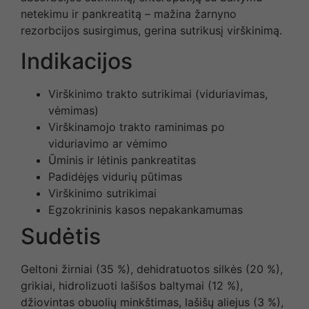
netekimu ir pankreatitą – mažina žarnyno
rezorbcijos susirgimus, gerina sutrikusį virškinimą.
Indikacijos
Virškinimo trakto sutrikimai (viduriavimas,
vėmimas)
Virškinamojo trakto raminimas po
viduriavimo ar vėmimo
Ūminis ir lėtinis pankreatitas
Padidėjęs vidurių pūtimas
Virškinimo sutrikimai
Egzokrininis kasos nepakankamumas
Sudėtis
Geltoni žirniai (35 %), dehidratuotos silkės (20 %),
grikiai, hidrolizuoti lašišos baltymai (12 %),
džiovintas obuolių minkštimas, lašišų aliejus (3 %),