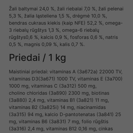
Žali baltymai 24,0 %, žali riebalai 7,0 %, žali pelenai
5,3 %, žalia ląsteliena 1,5 %, drėgmė 10,0 %,
bendras cukraus kiekis (kaip NFE) 52,2 %, omega-
3 riebalų rūgštys 1,3 %, omega-6 riebalų
rūgštys0,6 %, kalcis 0,9 %, fosforas 0,6 %, natris
0,5 %, magnis 0,09 %, kalis 0,7 %.
Priedai / 1 kg
Maistiniai priedai: vitaminas A (3a672a) 22000 TV,
vitaminas D3(3a671) 1000 TV, vitaminas E (3a700)
1000 mg, vitaminas C (3a312) 500 mg,
cholino chloridas (3a890) 2300 mg, biotinas
(3a880) 2,4 mg, vitaminas B1 (3a821) 11 mg,
vitaminas B2 (3a825i) 14 mg, niacinamidas
(3a315) 94 mg, kalcio D-pantotenatas (3a841) 25
mg, vitaminas B6 (3a831) 7 mg, folio rūgštis
(3a316) 2,4 mg, vitaminas B12 0,16 mg, cinkas