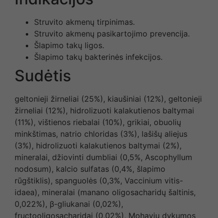
Struvito akmenų tirpinimas.
Struvito akmenų pasikartojimo prevencija.
Šlapimo takų ligos.
Šlapimo takų bakterinės infekcijos.
Sudėtis
geltonieji žirneliai (25%), kiaušiniai (12%), geltonieji
žirneliai (12%), hidrolizuoti kalakutienos baltymai
(11%), vištienos riebalai (10%), grikiai, obuolių
minkštimas, natrio chloridas (3%), lašišų aliejus
(3%), hidrolizuoti kalakutienos baltymai (2%),
mineralai, džiovinti dumbliai (0,5%, Ascophyllum
nodosum), kalcio sulfatas (0,4%, šlapimo
rūgštiklis), spanguolės (0,3%, Vaccinium vitis-
idaea), mineralai (manano oligosacharidų šaltinis,
0,022%), β-gliukanai (0,02%),
fructooligosacharidai (0,02%), Mohavių dykumos