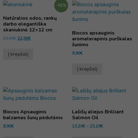
-12%
Natūralios odos, rankų
darbo elegantiška
skaniukinė 12×12 cm
Biocos apsauginis
25,00
€
22,00
€
aromaterapinis purškalas
šunims
9,90
€
Į krepšelį
Į krepšelį
Biocos Apsauginis
Lašišų aliejus Brilliant
balzamas šunų pėdutėms
Salmon Oil
8,90
€
13,20
€
–
23,29
€