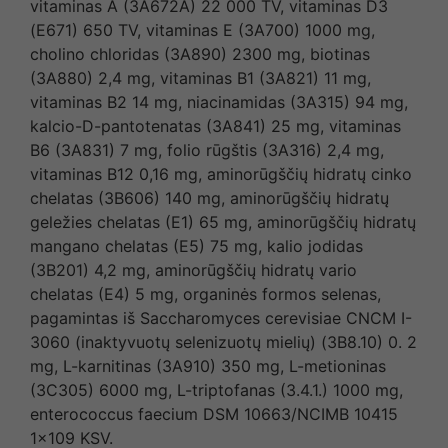
vitaminas A (3A672A) 22 000 TV, vitaminas D3
(E671) 650 TV, vitaminas E (3A700) 1000 mg,
cholino chloridas (3A890) 2300 mg, biotinas
(3A880) 2,4 mg, vitaminas B1 (3A821) 11 mg,
vitaminas B2 14 mg, niacinamidas (3A315) 94 mg,
kalcio-D-pantotenatas (3A841) 25 mg, vitaminas
B6 (3A831) 7 mg, folio rūgštis (3A316) 2,4 mg,
vitaminas B12 0,16 mg, aminorūgščių hidratų cinko
chelatas (3B606) 140 mg, aminorūgščių hidratų
geležies chelatas (E1) 65 mg, aminorūgščių hidratų
mangano chelatas (E5) 75 mg, kalio jodidas
(3B201) 4,2 mg, aminorūgščių hidratų vario
chelatas (E4) 5 mg, organinės formos selenas,
pagamintas iš Saccharomyces cerevisiae CNCM I-
3060 (inaktyvuotų selenizuotų mielių) (3B8.10) 0. 2
mg, L-karnitinas (3A910) 350 mg, L-metioninas
(3C305) 6000 mg, L-triptofanas (3.4.1.) 1000 mg,
enterococcus faecium DSM 10663/NCIMB 10415
1×109 KSV.