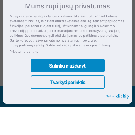
Mums rūpi jūsų privatumas
Kontaktai
Mūsų svetainė naudoja slapukus keliems tikslams: užtikrinant būtinas
svetainės funkcijas, leidžiant atlikti svetainės analizę, teikiant papildomas
Šventupės g. 28, Kaunas, Lietuva
funkcijas, personalizuojant turinį, užtikrinant saugumą ir sukčiavimo
prevenciją, personalizuojant ir matuojant reklamos efektyvumą. Su jūsų
+370 (672) 27 650
sutikimu jūsų duomenys gali būti dalijamasi su patikimais partneriais.
Galite koreguoti savo
privatumo nustatymus
ir peržiūrėti
info@dokrinesa.lt
mūsų partnerių sąrašą
. Galite bet kada pakeisti savo pasirinkimą.
Privatumo politika
MB PETHOMEPEOPLE
Įmonės kodas: 305695822
Sutinku ir uždaryti
Tvarkyti parinktis
Visos teisės saugomos www.dokrinesa.lt
Teikia