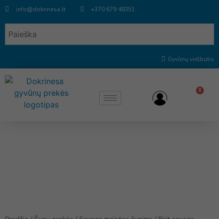
info@dokrinesa.lt
+370 679 48351
Gyvūnų viešbutis
0