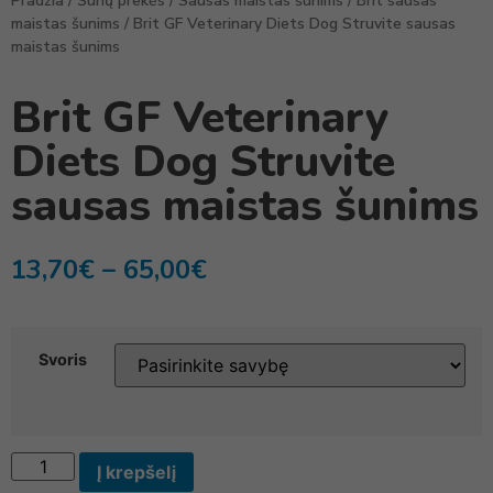
Pradžia
/
Šunų prekės
/
Sausas maistas šunims
/
Brit sausas
maistas šunims
/ Brit GF Veterinary Diets Dog Struvite sausas
maistas šunims
Brit GF Veterinary
Diets Dog Struvite
sausas maistas šunims
13,70
€
–
65,00
€
Svoris
Į krepšelį