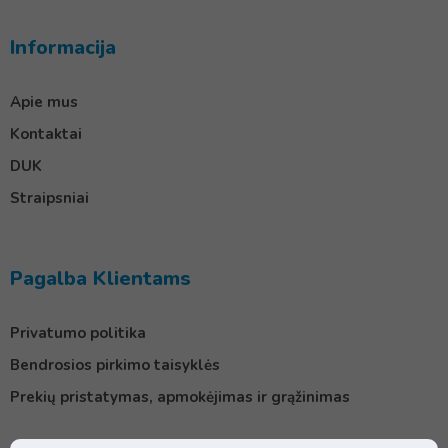
Informacija
Apie mus
Kontaktai
DUK
Straipsniai
Pagalba Klientams
Privatumo politika
Bendrosios pirkimo taisyklės
Prekių pristatymas, apmokėjimas ir grąžinimas