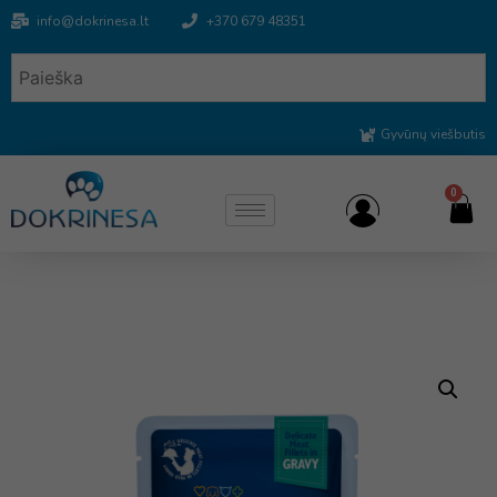
info@dokrinesa.lt
+370 679 48351
Gyvūnų viešbutis
0