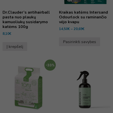
Dr.Clauder’s antihairball
Kraikas katėms Intersand
pasta nuo plaukų
Odourlock su raminančio
kamuoliukų susidarymo
vėjo kvapu
katėms 100g
14,50
€
–
20,69
€
8,10
€
Pasirinkti savybes
Į krepšelį
-33%