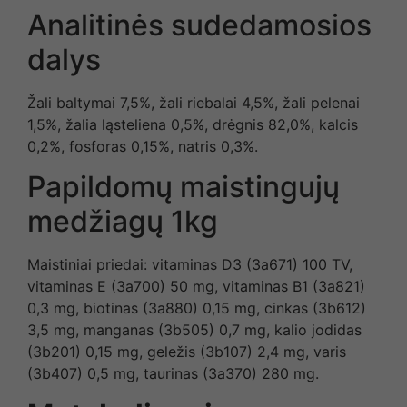
Analitinės sudedamosios
dalys
Žali baltymai 7,5%, žali riebalai 4,5%, žali pelenai
1,5%, žalia ląsteliena 0,5%, drėgnis 82,0%, kalcis
0,2%, fosforas 0,15%, natris 0,3%.
Papildomų maistingujų
medžiagų 1kg
Maistiniai priedai: vitaminas D3 (3a671) 100 TV,
vitaminas E (3a700) 50 mg, vitaminas B1 (3a821)
0,3 mg, biotinas (3a880) 0,15 mg, cinkas (3b612)
3,5 mg, manganas (3b505) 0,7 mg, kalio jodidas
(3b201) 0,15 mg, geležis (3b107) 2,4 mg, varis
(3b407) 0,5 mg, taurinas (3a370) 280 mg.