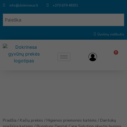
info@dokrinesa.lt
+370 679 48351
Gyvūnų viešbutis
0
Pradžia
/
Kačių prekės
/
Higienos priemonės katėms
/
Dantukų
priežiūra katėms
/ Bugalugs Dental Care Solution skystis burnos