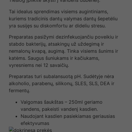
Tiesiog įpilkite skysti į vandens dubenėlį.
Tai idealus sprendimas visiems augintiniams,
kuriems tradicinis dantų valymas dantų šepetėliu
yra susijęs su diskomfortu ar dideliu stresu.
Preparatas pasižymi dezinfekuojančiu poveikiu ir
stabdo bakterijų, atsakingų už uždegimą ir
nemalonų kvapą, augimą. Tinka visiems šunims ir
katėms. Saugus šuniukams ir kačiukams,
vyresniems nei 12 savaičių.
Preparatas turi subalansuotą pH. Sudėtyje nėra
alkoholio, parabenų, silikonų, SLES, SLS, DEA ir
fermentų.
Valgomas šaukštas – 250ml geriamo
vandens, pakeisti vandenį kasdien.
Naudojant kasdien pasiekiamas geriausias
efektyvumas