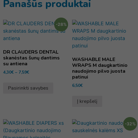
Panašūs produktai
-28%
DR CLAUDERS DENTAL
skanėstas šunų dantims
WASHABLE MALE
su antiena
WRAPS M daugkartinio
naudojimo pilvo juosta
4,30
€
–
7,59
€
patinui
6,50
€
Pasirinkti savybes
Į krepšelį
-32%