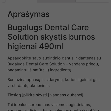
Aprašymas
Bugalugs Dental Care
Solution skystis burnos
higienai 490ml
Apsaugokite savo augintinio dantis ir dantenas su
Bugalugs Dental Care Solution – vandens priedu,
pagamintu iš natūralių ingredientų.
Sumažina apnašų susidarymą, kurios ilgainiui gali
virsti dantų akmenimis.
Tiesiog įpilkite skysti į vandens dubenėlį.
Tai idealus sprendimas visiems augintiniams,
kuriems tradicinis dantų valymas dantų šepetėliu