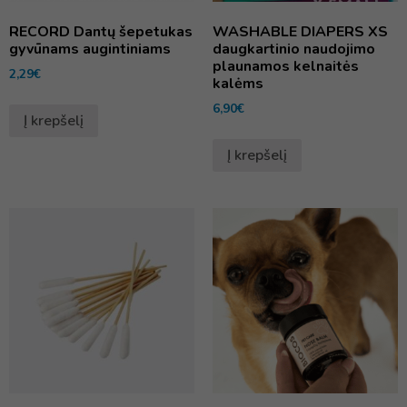
RECORD Dantų šepetukas
WASHABLE DIAPERS XS
gyvūnams augintiniams
daugkartinio naudojimo
plaunamos kelnaitės
2,29
€
kalėms
6,90
€
Į krepšelį
Į krepšelį