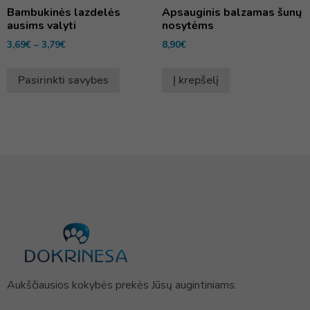
Bambukinės lazdelės
Apsauginis balzamas šunų
ausims valyti
nosytėms
3,69
€
–
3,79
€
8,90
€
Pasirinkti savybes
Į krepšelį
Aukščiausios kokybės prekės Jūsų augintiniams.