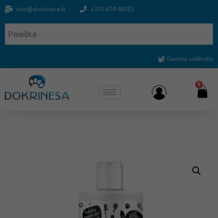
info@dokrinesa.lt
+370 679 48351
Gyvūnų viešbutis
0