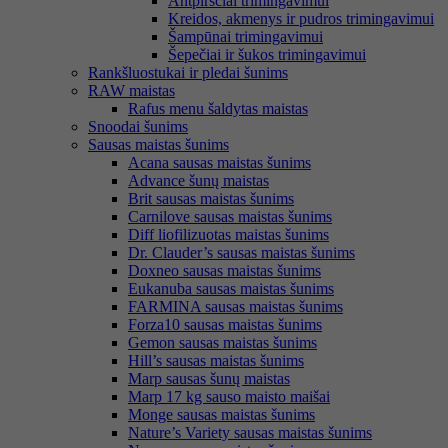
Antpirščiai trimingavimui
Kreidos, akmenys ir pudros trimingavimui
Šampūnai trimingavimui
Šepečiai ir šukos trimingavimui
Rankšluostukai ir pledai šunims
RAW maistas
Rafus menu šaldytas maistas
Snoodai šunims
Sausas maistas šunims
Acana sausas maistas šunims
Advance šunų maistas
Brit sausas maistas šunims
Carnilove sausas maistas šunims
Diff liofilizuotas maistas šunims
Dr. Clauder’s sausas maistas šunims
Doxneo sausas maistas šunims
Eukanuba sausas maistas šunims
FARMINA sausas maistas šunims
Forza10 sausas maistas šunims
Gemon sausas maistas šunims
Hill’s sausas maistas šunims
Marp sausas šunų maistas
Marp 17 kg sauso maisto maišai
Monge sausas maistas šunims
Nature’s Variety sausas maistas šunims