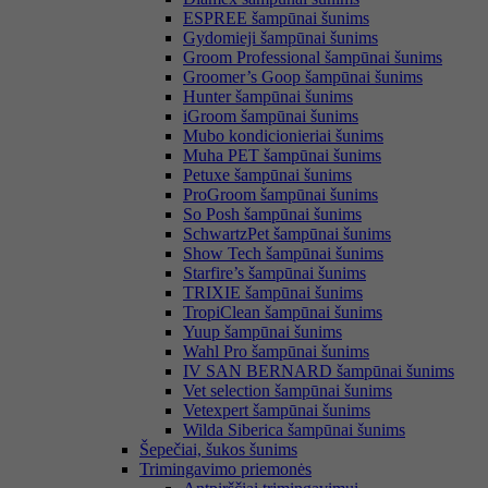
ESPREE šampūnai šunims
Gydomieji šampūnai šunims
Groom Professional šampūnai šunims
Groomer’s Goop šampūnai šunims
Hunter šampūnai šunims
iGroom šampūnai šunims
Mubo kondicionieriai šunims
Muha PET šampūnai šunims
Petuxe šampūnai šunims
ProGroom šampūnai šunims
So Posh šampūnai šunims
SchwartzPet šampūnai šunims
Show Tech šampūnai šunims
Starfire’s šampūnai šunims
TRIXIE šampūnai šunims
TropiClean šampūnai šunims
Yuup šampūnai šunims
Wahl Pro šampūnai šunims
IV SAN BERNARD šampūnai šunims
Vet selection šampūnai šunims
Vetexpert šampūnai šunims
Wilda Siberica šampūnai šunims
Šepečiai, šukos šunims
Trimingavimo priemonės