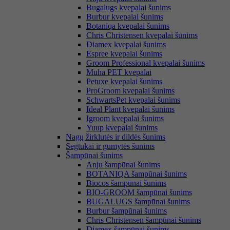
Bugalugs kvepalai šunims
Burbur kvepalai šunims
Botaniqa kvepalai šunims
Chris Christensen kvepalai šunims
Diamex kvepalai šunims
Espree kvepalai šunims
Groom Professional kvepalai šunims
Muha PET kvepalai
Petuxe kvepalai šunims
ProGroom kvepalai šunims
SchwartsPet kvepalai šunims
Ideal Plant kvepalai šunims
Igroom kvepalai šunims
Yuup kvepalai šunims
Nagų žirklutės ir dildės šunims
Segtukai ir gumytės šunims
Šampūnai šunims
Anju šampūnai šunims
BOTANIQA šampūnai šunims
Biocos šampūnai šunims
BIO-GROOM šampūnai šunims
BUGALUGS šampūnai šunims
Burbur šampūnai šunims
Chris Christensen šampūnai šunims
Diamex šampūnai šunims