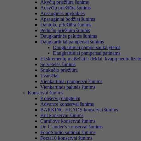
Akyčių priežiūra šunims
Ausyčių priežiūra šunims
Apsauginės apykaklės
Apsauginiai bodžiai šunims
Dantukų priežiūra šunims
Pėdučių priežiūra šunims
Daugkartinės palutės šunims
Daugkartiniai pampersai šunims
Daugkartiniai pampersai kalytėms
Daugkartiniai pampersai patinams
Ekskrementų maišeliai ir dėklai, kvapų neutralizato
Servetėlės šunims
Snukučio priežiūra
Tvarsčiai
Vienkartiniai pampersai šunims
Vienkartinės palutės šunims
Konservai šunims
Konservų dangteliai
Advance konservai šunims
BARKING HEADS konservai šunims
Brit konservai šunims
Carnilove konservai šunims
Dr. Clauder’s konservai šunims
FoodStudio sultiniai šunims
Forza10 konservai šunims