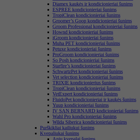
Diamex kaukės ir kondicionieriai šunims
ESPREE kondicionieriai šunims
TropiClean kondicionieriai šunims
Groomer’s Goop kondicionieriai šunims
Groom Professional kondicionieriai šunims
Hownd kondicionieriai šunims
iGroom kondicionieriai šunims
Muha PET kondicionieriai šunims
Petuxe kondicionieriai šunims
ProGroom kondicionieriai šunims
So Posh kondicionieriai šunims
Starfire’s kondicionieriai šunims
SchwartzPet kondicionieriai šunims
Vet selection kondicionieriai šunims
TRIXIE kondicionierius šunims
TropiClean kondicionieriai šunims
VetExpert kondicionieriai šunims
FluidoPet kondicionieriai ir kaukės šunims
Yuup kondicionieriai šunims
IV SAN BERNARD kndicionieriai šunims
Wahl Pro kondicionieriai šunims
Wilda Siberica kondicionieriai šunims
Purškikliai kailiukui šunims
Kvepaliukai šunims
Anju kvepalai šunims