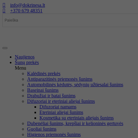
Eiti
info@dokrinesa.lt
prie
+370 679 48351
turinio
Naujienos
Šunų prekės
Menu
Kalėdinės prekės
Antiparazitinės priemonės šunims
Automobilinės kėdutės, sėdynių užtiesalai šunims
Baseinai šunims
Drabužiai ir batai šunims
Difuzoriai ir eteriniai aliejai šunims
Difuzoriai namams
Eteriniai aliejai šunims
Kosmetika su eteriniais aliejais šunims
Dubenėliai šunims, krepšiai ir kelioninės gertuvės
Guoliai šunims
Higienos priemonės šunims