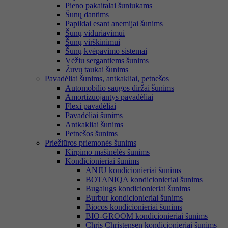
Pieno pakaitalai šuniukams
Šunų dantims
Papildai esant anemijai šunims
Šunų viduriavimui
Šunų virškinimui
Šunų kvėpavimo sistemai
Vėžiu sergantiems šunims
Žuvų taukai šunims
Pavadėliai šunims, antkakliai, petnešos
Automobilio saugos diržai šunims
Amortizuojantys pavadėliai
Flexi pavadėliai
Pavadėliai šunims
Antkakliai šunims
Petnešos šunims
Priežiūros priemonės šunims
Kirpimo mašinėlės šunims
Kondicionieriai šunims
ANJU kondicionieriai šunims
BOTANIQA kondicionieriai šunims
Bugalugs kondicionieriai šunims
Burbur kondicionieriai šunims
Biocos kondicionieriai šunims
BIO-GROOM kondicionieriai šunims
Chris Christensen kondicionieriai šunims