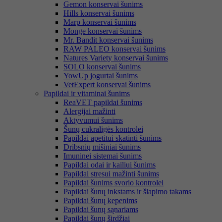
Gemon konservai šunims
Hills konservai šunims
Marp konservai šunims
Monge konservai šunims
Mr. Bandit konservai šunims
RAW PALEO konservai šunims
Natures Variety konservai šunims
SOLO konservai šunims
YowUp jogurtai šunims
VetExpert konservai šunims
Papildai ir vitaminai šunims
ReaVET papildai šunims
Alergijai mažinti
Aktyvumui šunims
Šunų cukraligės kontrolei
Papildai apetitui skatinti šunims
Dribsnių mišiniai šunims
Imuninei sistemai šunims
Papildai odai ir kailiui šunims
Papildai stresui mažinti šunims
Papildai šunims svorio kontrolei
Papildai šunų inkstams ir šlapimo takams
Papildai šunų kepenims
Papildai šunų sąnariams
Papildai šunų širdžiai