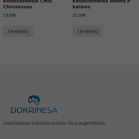
kondicionierius Chris
kondicionierius šunims ir
Christensen
katėms
19,99
€
22,00
€
Į krepšelį
Į krepšelį
Aukščiausios kokybės prekės Jūsų augintiniams.