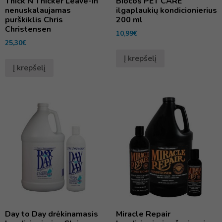
Thick N Thicker Leave-In
Biocos PET CARE
nenuskalaujamas
ilgaplaukių kondicionierius
purškiklis Chris
200 ml
Christensen
10,99
€
25,30
€
Į krepšelį
Į krepšelį
Day to Day drėkinamasis
Miracle Repair