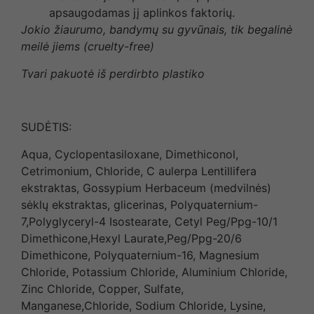
apsaugodamas jį aplinkos faktorių.
Jokio žiaurumo, bandymų su gyvūnais, tik begalinė
meilė jiems (cruelty-free)
Tvari pakuotė iš perdirbto plastiko
SUDĖTIS:
Aqua, Cyclopentasiloxane, Dimethiconol,
Cetrimonium, Chloride, C aulerpa Lentillifera
ekstraktas, Gossypium Herbaceum (medvilnės)
sėklų ekstraktas, glicerinas, Polyquaternium-
7,Polyglyceryl-4 Isostearate, Cetyl Peg/Ppg-10/1
Dimethicone,Hexyl Laurate,Peg/Ppg-20/6
Dimethicone, Polyquaternium-16, Magnesium
Chloride, Potassium Chloride, Aluminium Chloride,
Zinc Chloride, Copper, Sulfate,
Manganese,Chloride, Sodium Chloride, Lysine,