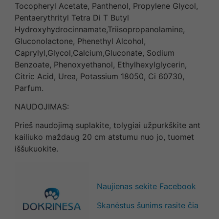
Tocopheryl Acetate, Panthenol, Propylene Glycol,
Pentaerythrityl Tetra Di T Butyl
Hydroxyhydrocinnamate,Triisopropanolamine,
Gluconolactone, Phenethyl Alcohol,
Caprylyl,Glycol,Calcium,Gluconate, Sodium
Benzoate, Phenoxyethanol, Ethylhexylglycerin,
Citric Acid, Urea, Potassium 18050, Ci 60730,
Parfum.
NAUDOJIMAS:
Prieš naudojimą suplakite, tolygiai užpurkškite ant
kailiuko maždaug 20 cm atstumu nuo jo, tuomet
iššukuokite.
Naujienas sekite Facebook
Skanėstus šunims rasite čia