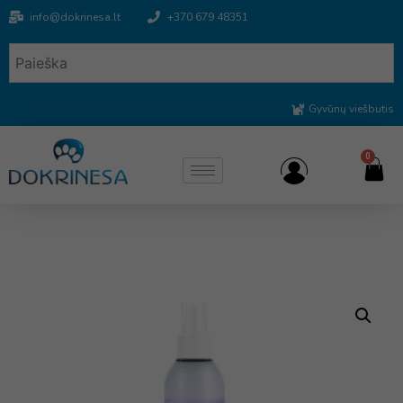
info@dokrinesa.lt
+370 679 48351
Gyvūnų viešbutis
0