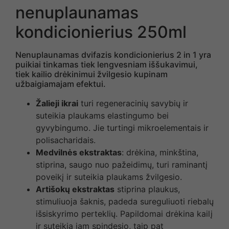
nenuplaunamas
kondicionierius 250ml
Nenuplaunamas dvifazis kondicionierius 2 in 1 yra
puikiai tinkamas tiek lengvesniam iššukavimui,
tiek kailio drėkinimui žvilgesio kupinam
užbaigiamajam efektui.
Žalieji ikrai
turi regeneracinių savybių ir
suteikia plaukams elastingumo bei
gyvybingumo. Jie turtingi mikroelementais ir
polisacharidais.
Medvilnės ekstraktas
: drėkina, minkština,
stiprina, saugo nuo pažeidimų, turi raminantį
poveikį ir suteikia plaukams žvilgesio.
Artišokų ekstraktas
stiprina plaukus,
stimuliuoja šaknis, padeda sureguliuoti riebalų
išsiskyrimo perteklių. Papildomai drėkina kailį
ir suteikia jam spindesio, taip pat