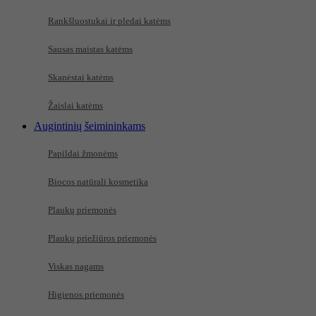
Rankšluostukai ir pledai katėms
Sausas maistas katėms
Skanėstai katėms
Žaislai katėms
Augintinių šeimininkams
Papildai žmonėms
Biocos natūrali kosmetika
Plaukų priemonės
Plaukų priežiūros priemonės
Viskas nagams
Higienos priemonės