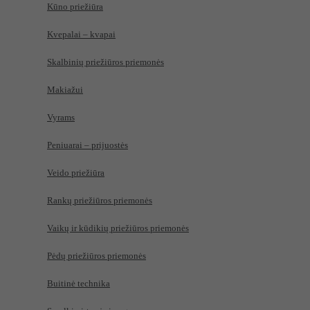
Kūno priežiūra
Kvepalai – kvapai
Skalbinių priežiūros priemonės
Makiažui
Vyrams
Peniuarai – prijuostės
Veido priežiūra
Rankų priežiūros priemonės
Vaikų ir kūdikių priežiūros priemonės
Pėdų priežiūros priemonės
Buitinė technika