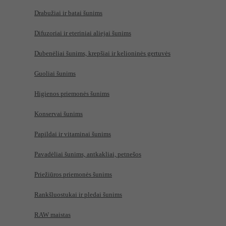
Drabužiai ir batai šunims
Difuzoriai ir eteriniai aliejai šunims
Dubenėliai šunims, krepšiai ir kelioninės gertuvės
Guoliai šunims
Higienos priemonės šunims
Konservai šunims
Papildai ir vitaminai šunims
Pavadėliai šunims, antkakliai, petnešos
Priežiūros priemonės šunims
Rankšluostukai ir pledai šunims
RAW maistas