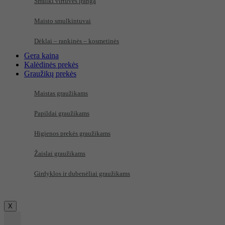
Smulki virtuvės įranga
Maisto smulkintuvai
Dėklai – rankinės – kosmetinės
Gera kaina
Kalėdinės prekės
Graužikų prekės
Maistas graužikams
Papildai graužikams
Higienos prekės graužikams
Žaislai graužikams
Girdyklos ir dubenėliai graužikams
X