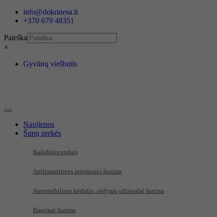
Eiti
info@dokrinesa.lt
prie
+370 679 48351
turinio
Paieška
×
Gyvūnų viešbutis
Naujienos
Šunų prekės
Kalėdinės prekės
Antiparazitinės priemonės šunims
Automobilinės kėdutės, sėdynių užtiesalai šunims
Baseinai šunims