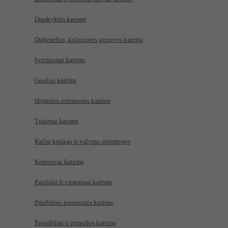
Draskyklės katėms
Dubenėliai, kelioninės gertuvės katėms
Feromonai katėms
Guoliai katėms
Higienos priemonės katėms
Tualetai katėms
Kačių kraikas ir valymo priemonės
Konservai katėms
Papildai ir vitaminai katėms
Priežiūros priemonės katėms
Pavadėliai ir petnešos katėms