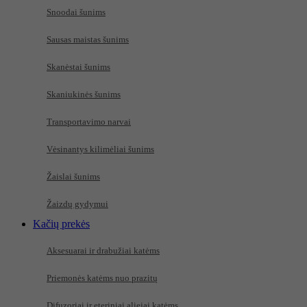
Snoodai šunims
Sausas maistas šunims
Skanėstai šunims
Skaniukinės šunims
Transportavimo narvai
Vėsinantys kilimėliai šunims
Žaislai šunims
Žaizdų gydymui
Kačių prekės
Aksesuarai ir drabužiai katėms
Priemonės katėms nuo prazitų
Difuzoriai ir eteriniai aliejai katėms