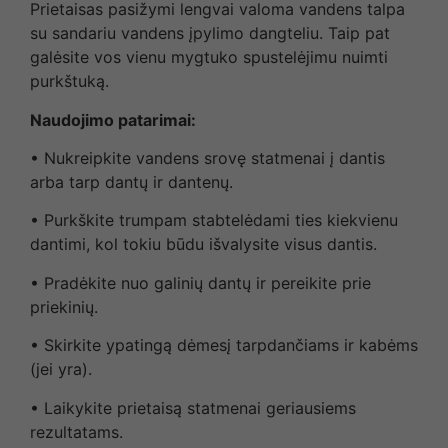
Prietaisas pasižymi lengvai valoma vandens talpa
su sandariu vandens įpylimo dangteliu. Taip pat
galėsite vos vienu mygtuko spustelėjimu nuimti
purkštuką.
Naudojimo patarimai:
• Nukreipkite vandens srovę statmenai į dantis
arba tarp dantų ir dantenų.
• Purkškite trumpam stabtelėdami ties kiekvienu
dantimi, kol tokiu būdu išvalysite visus dantis.
• Pradėkite nuo galinių dantų ir pereikite prie
priekinių.
• Skirkite ypatingą dėmesį tarpdančiams ir kabėms
(jei yra).
• Laikykite prietaisą statmenai geriausiems
rezultatams.