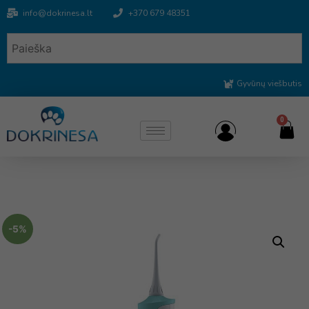
info@dokrinesa.lt
+370 679 48351
Gyvūnų viešbutis
0
-5%