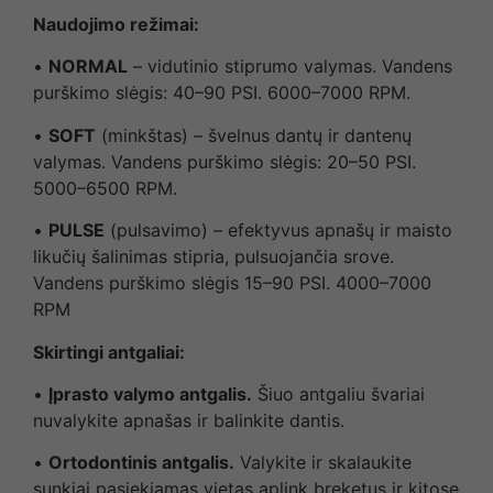
Naudojimo režimai:
•
NORMAL
– vidutinio stiprumo valymas. Vandens
purškimo slėgis: 40–90 PSI. 6000–7000 RPM.
•
SOFT
(minkštas) – švelnus dantų ir dantenų
valymas. Vandens purškimo slėgis: 20–50 PSI.
5000–6500 RPM.
•
PULSE
(pulsavimo) – efektyvus apnašų ir maisto
likučių šalinimas stipria, pulsuojančia srove.
Vandens purškimo slėgis 15–90 PSI. 4000–7000
RPM
Skirtingi antgaliai:
•
Įprasto valymo antgalis.
Šiuo antgaliu švariai
nuvalykite apnašas ir balinkite dantis.
•
Ortodontinis antgalis.
Valykite ir skalaukite
sunkiai pasiekiamas vietas aplink breketus ir kitose