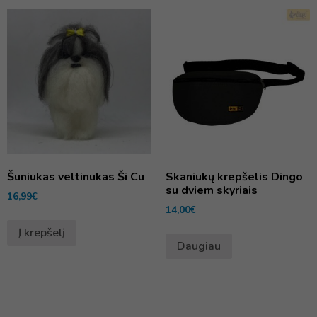
Šuniukas veltinukas Ši Cu
Skaniukų krepšelis Dingo
su dviem skyriais
16,99
€
14,00
€
Į krepšelį
Daugiau