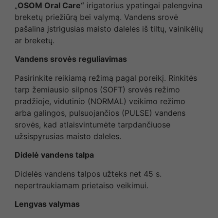
„
OSOM Oral Care“
irigatorius ypatingai palengvina
breketų priežiūrą bei valymą. Vandens srovė
pašalina įstrigusias maisto daleles iš tiltų, vainikėlių
ar breketų.
Vandens srovės reguliavimas
Pasirinkite reikiamą režimą pagal poreikį. Rinkitės
tarp žemiausio silpnos (SOFT) srovės režimo
pradžioje, vidutinio (NORMAL) veikimo režimo
arba galingos, pulsuojančios (PULSE) vandens
srovės, kad atlaisvintumėte tarpdančiuose
užsispyrusias maisto daleles.
Didelė vandens talpa
Didelės vandens talpos užteks net 45 s.
nepertraukiamam prietaiso veikimui.
Lengvas valymas