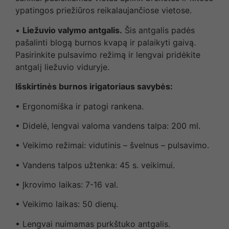
ypatingos priežiūros reikalaujančiose vietose.
•
Liežuvio valymo antgalis.
Šis antgalis padės
pašalinti blogą burnos kvapą ir palaikyti gaivą.
Pasirinkite pulsavimo režimą ir lengvai pridėkite
antgalį liežuvio viduryje.
Išskirtinės burnos irigatoriaus savybės:
• Ergonomiška ir patogi rankena.
• Didelė, lengvai valoma vandens talpa: 200 ml.
• Veikimo režimai: vidutinis – švelnus – pulsavimo.
• Vandens talpos užtenka: 45 s. veikimui.
• Įkrovimo laikas: 7-16 val.
• Veikimo laikas: 50 dienų.
• Lengvai nuimamas purkštuko antgalis.