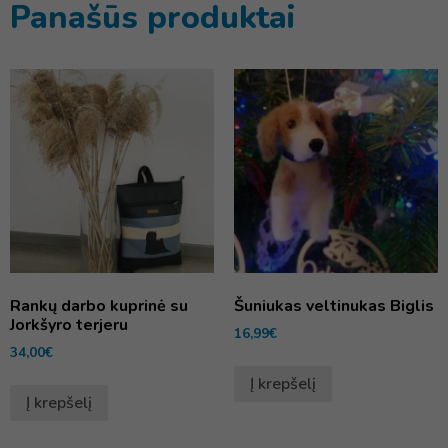
Panašūs produktai
Rankų darbo kuprinė su
Šuniukas veltinukas Biglis
Jorkšyro terjeru
16,99
€
34,00
€
Į krepšelį
Į krepšelį