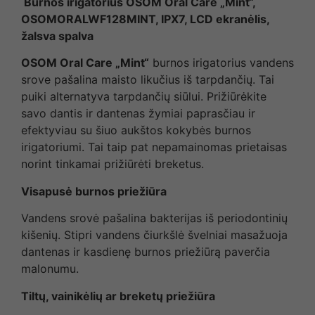
Burnos irigatorius OSOM Oral Care „Mint“,
OSOMORALWF128MINT, IPX7, LCD ekranėlis,
žalsva spalva
OSOM Oral Care „Mint“
burnos irigatorius vandens
srove pašalina maisto likučius iš tarpdančių. Tai
puiki alternatyva tarpdančių siūlui. Prižiūrėkite
savo dantis ir dantenas žymiai paprasčiau ir
efektyviau su šiuo aukštos kokybės burnos
irigatoriumi. Tai taip pat nepamainomas prietaisas
norint tinkamai prižiūrėti breketus.
Visapusė burnos priežiūra
Vandens srovė pašalina bakterijas iš periodontinių
kišenių. Stipri vandens čiurkšlė švelniai masažuoja
dantenas ir kasdienę burnos priežiūrą paverčia
malonumu.
Tiltų, vainikėlių ar breketų priežiūra