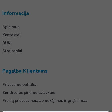
Informacija
Apie mus
Kontaktai
DUK
Straipsniai
Pagalba Klientams
Privatumo politika
Bendrosios pirkimo taisyklės
Prekių pristatymas, apmokėjimas ir grąžinimas