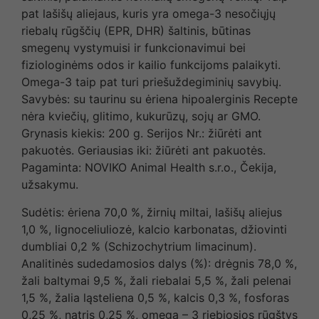
pat lašišų aliejaus, kuris yra omega-3 nesočiųjų
riebalų rūgščių (EPR, DHR) šaltinis, būtinas
smegenų vystymuisi ir funkcionavimui bei
fiziologinėms odos ir kailio funkcijoms palaikyti.
Omega-3 taip pat turi priešuždegiminių savybių.
Savybės: su taurinu su ėriena hipoalerginis Recepte
nėra kviečių, glitimo, kukurūzų, sojų ar GMO.
Grynasis kiekis: 200 g. Serijos Nr.: žiūrėti ant
pakuotės. Geriausias iki: žiūrėti ant pakuotės.
Pagaminta: NOVIKO Animal Health s.r.o., Čekija,
užsakymu.
Sudėtis: ėriena 70,0 %, žirnių miltai, lašišų aliejus
1,0 %, lignoceliuliozė, kalcio karbonatas, džiovinti
dumbliai 0,2 % (Schizochytrium limacinum).
Analitinės sudedamosios dalys (%): drėgnis 78,0 %,
žali baltymai 9,5 %, žali riebalai 5,5 %, žali pelenai
1,5 %, žalia ląsteliena 0,5 %, kalcis 0,3 %, fosforas
0,25 %, natris 0,25 %, omega – 3 riebiosios rūgštys