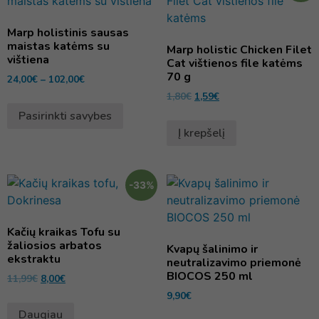
Marp holistinis sausas
maistas katėms su
Marp holistic Chicken Filet
vištiena
Cat vištienos file katėms
70 g
24,00
€
–
102,00
€
1,80
€
1,59
€
Pasirinkti savybes
Į krepšelį
-33%
Kačių kraikas Tofu su
žaliosios arbatos
Kvapų šalinimo ir
ekstraktu
neutralizavimo priemonė
BIOCOS 250 ml
11,99
€
8,00
€
9,90
€
Daugiau