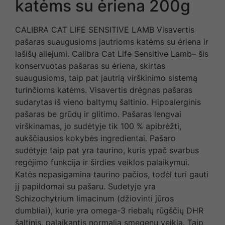
katėms su ėriena 200g
CALIBRA CAT LIFE SENSITIVE LAMB Visavertis
pašaras suaugusioms jautrioms katėms su ėriena ir
lašišų aliejumi. Calibra Cat Life Sensitive Lamb– šis
konservuotas pašaras su ėriena, skirtas
suaugusioms, taip pat jautrią virškinimo sistemą
turinčioms katėms. Visavertis drėgnas pašaras
sudarytas iš vieno baltymų šaltinio. Hipoalerginis
pašaras be grūdų ir glitimo. Pašaras lengvai
virškinamas, jo sudėtyje tik 100 % apibrėžti,
aukščiausios kokybės ingredientai. Pašaro
sudėtyje taip pat yra taurino, kuris ypač svarbus
regėjimo funkcija ir širdies veiklos palaikymui.
Katės nepasigamina taurino pačios, todėl turi gauti
jį papildomai su pašaru. Sudetyje yra
Schizochytrium limacinum (džiovinti jūros
dumbliai), kurie yra omega-3 riebalų rūgščių DHR
šaltinis, palaikantis normalią smegenų veiklą. Taip