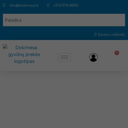
info@dokrinesa.lt
+370 679 48351
Gyvūnų viešbutis
0