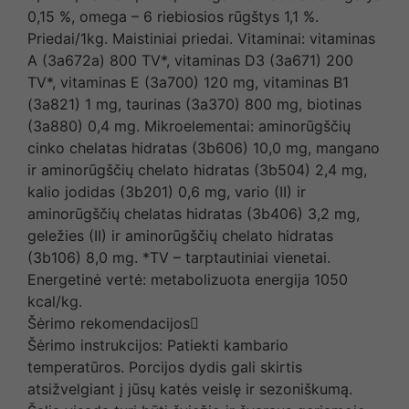
0,15 %, omega – 6 riebiosios rūgštys 1,1 %.
Priedai/1kg. Maistiniai priedai. Vitaminai: vitaminas
A (3a672a) 800 TV*, vitaminas D3 (3a671) 200
TV*, vitaminas E (3a700) 120 mg, vitaminas B1
(3a821) 1 mg, taurinas (3a370) 800 mg, biotinas
(3a880) 0,4 mg. Mikroelementai: aminorūgščių
cinko chelatas hidratas (3b606) 10,0 mg, mangano
ir aminorūgščių chelato hidratas (3b504) 2,4 mg,
kalio jodidas (3b201) 0,6 mg, vario (II) ir
aminorūgščių chelatas hidratas (3b406) 3,2 mg,
geležies (II) ir aminorūgščių chelato hidratas
(3b106) 8,0 mg. *TV – tarptautiniai vienetai.
Energetinė vertė: metabolizuota energija 1050
kcal/kg.
Šėrimo rekomendacijos
Šėrimo instrukcijos: Patiekti kambario
temperatūros. Porcijos dydis gali skirtis
atsižvelgiant į jūsų katės veislę ir sezoniškumą.