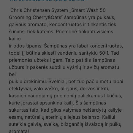
Chris Christensen System „Smart Wash 50
Grooming Cherry&Oats“ šampūnas yra puikaus,
gaivaus aromato, koncentruotas ir tinkantis tiek
šunims, tiek katėms. Priemonė tinkanti visiems
kailio
ir odos tipams. Šampūnas yra labai koncentruotas,
todėl jį būtina skiesti vandeniu santykiu 50:1. Tad
priemonės užteks ilgam! Taip pat šis šampūnas
užburs ir pakerės subtiliu vyšnių ir avižų aromatu
bei
puikiu drėkinimu. Švelniai, bet tuo pačiu metu labai
efektyviai, valo vaško, aliejaus, dervos ir kitų
kasdien naudojamų priemonių paliekamus likučius,
kurie įprastai apsunkina kailį. Šis šampūnas
sukurtas taip, kad gilus valymas neišardytų kailyje
esamų natūralių eterinių aliejaus balanso. Kailiui
suteikia gaivią, sveiką, blizgančią išvaizdą ir puikų
aromatą!