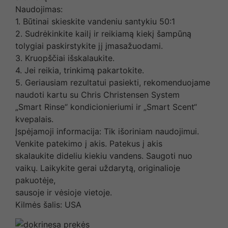
Naudojimas:
1. Būtinai skieskite vandeniu santykiu 50:1
2. Sudrėkinkite kailį ir reikiamą kiekį šampūną
tolygiai paskirstykite jį įmasažuodami.
3. Kruopščiai išskalaukite.
4. Jei reikia, trinkimą pakartokite.
5. Geriausiam rezultatui pasiekti, rekomenduojame
naudoti kartu su Chris Christensen System
„Smart Rinse“ kondicionieriumi ir „Smart Scent“
kvepalais.
Įspėjamoji informacija: Tik išoriniam naudojimui.
Venkite patekimo į akis. Patekus į akis
skalaukite dideliu kiekiu vandens. Saugoti nuo
vaikų. Laikykite gerai uždarytą, originalioje
pakuotėje,
sausoje ir vėsioje vietoje.
Kilmės šalis: USA