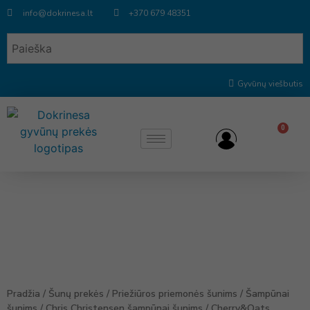
info@dokrinesa.lt
+370 679 48351
Gyvūnų viešbutis
0
Pradžia
/
Šunų prekės
/
Priežiūros priemonės šunims
/
Šampūnai
šunims
/
Chris Christensen šampūnai šunims
/ Cherry&Oats