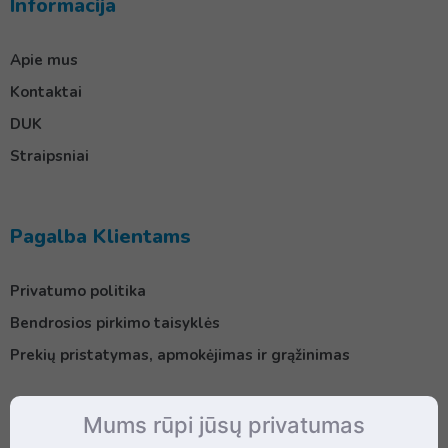
Informacija
Apie mus
Kontaktai
DUK
Straipsniai
Pagalba Klientams
Privatumo politika
Bendrosios pirkimo taisyklės
Prekių pristatymas, apmokėjimas ir grąžinimas
Mums rūpi jūsų privatumas
Kontaktai