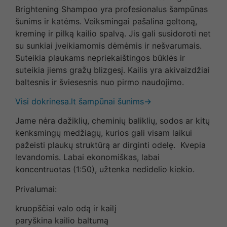
Brightening Shampoo yra profesionalus šampūnas
šunims ir katėms. Veiksmingai pašalina geltoną,
kreminę ir pilką kailio spalvą. Jis gali susidoroti net
su sunkiai įveikiamomis dėmėmis ir nešvarumais.
Suteikia plaukams nepriekaištingos būklės ir
suteikia jiems gražų blizgesį. Kailis yra akivaizdžiai
baltesnis ir šviesesnis nuo pirmo naudojimo.
Visi dokrinesa.lt šampūnai šunims→
Jame nėra dažiklių, cheminių baliklių, sodos ar kitų
kenksmingų medžiagų, kurios gali visam laikui
pažeisti plaukų struktūrą ar dirginti odelę. Kvepia
levandomis. Labai ekonomiškas, labai
koncentruotas (1:50), užtenka nedidelio kiekio.
Privalumai:
kruopščiai valo odą ir kailį
paryškina kailio baltumą