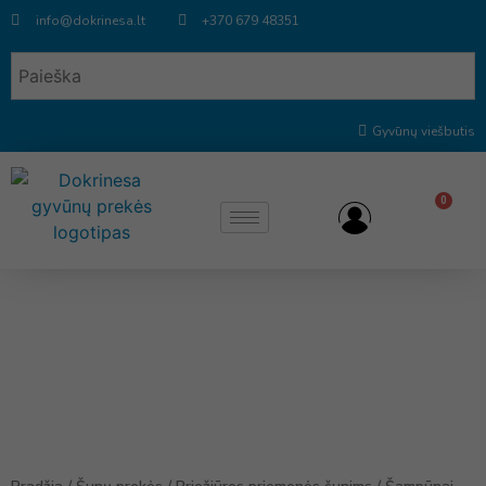
info@dokrinesa.lt
+370 679 48351
Gyvūnų viešbutis
0