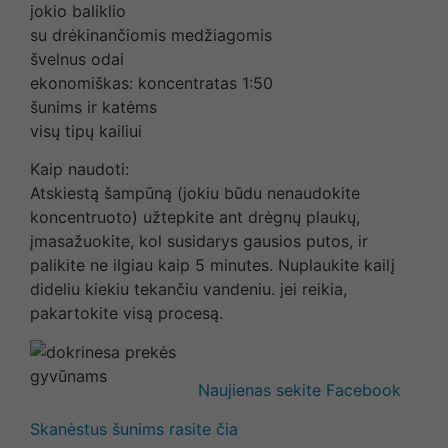
jokio baliklio
su drėkinančiomis medžiagomis
švelnus odai
ekonomiškas: koncentratas 1:50
šunims ir katėms
visų tipų kailiui
Kaip naudoti:
Atskiestą šampūną (jokiu būdu nenaudokite
koncentruoto) užtepkite ant drėgnų plaukų,
įmasažuokite, kol susidarys gausios putos, ir
palikite ne ilgiau kaip 5 minutes. Nuplaukite kailį
dideliu kiekiu tekančiu vandeniu. jei reikia,
pakartokite visą procesą.
Naujienas sekite Facebook
Skanėstus šunims rasite čia