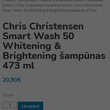
Pradžia
/
Šunų prekės
/
Priežiūros priemonės šunims
/
Šampūnai
šunims
/
Chris Christensen šampūnai šunims
/ Chris Christensen
Smart Wash 50 Whitening & Brightening šampūnas 473 ml
Chris Christensen
Smart Wash 50
Whitening &
Brightening šampūnas
473 ml
20,90
€
Turime
Į krepšelį