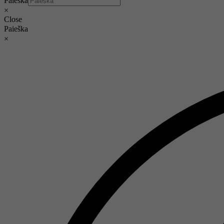
Paieška
×
Close
Paieška
×