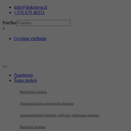
Eiti
info@dokrinesa.lt
prie
+370 679 48351
turinio
Paieška
×
Gyvūnų viešbutis
Naujienos
Šunų prekės
Kalėdinės prekės
Antiparazitinės priemonės šunims
Automobilinės kėdutės, sėdynių užtiesalai šunims
Baseinai šunims