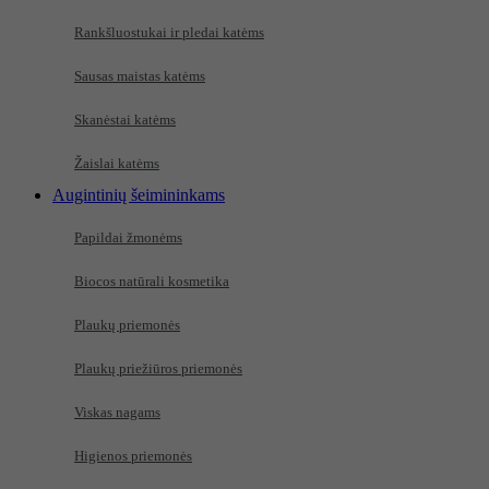
Rankšluostukai ir pledai katėms
Sausas maistas katėms
Skanėstai katėms
Žaislai katėms
Augintinių šeimininkams
Papildai žmonėms
Biocos natūrali kosmetika
Plaukų priemonės
Plaukų priežiūros priemonės
Viskas nagams
Higienos priemonės