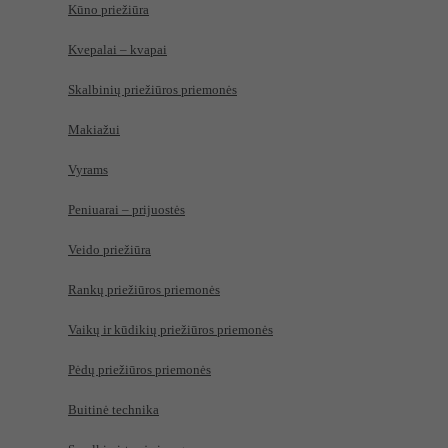
Kūno priežiūra
Kvepalai – kvapai
Skalbinių priežiūros priemonės
Makiažui
Vyrams
Peniuarai – prijuostės
Veido priežiūra
Rankų priežiūros priemonės
Vaikų ir kūdikių priežiūros priemonės
Pėdų priežiūros priemonės
Buitinė technika