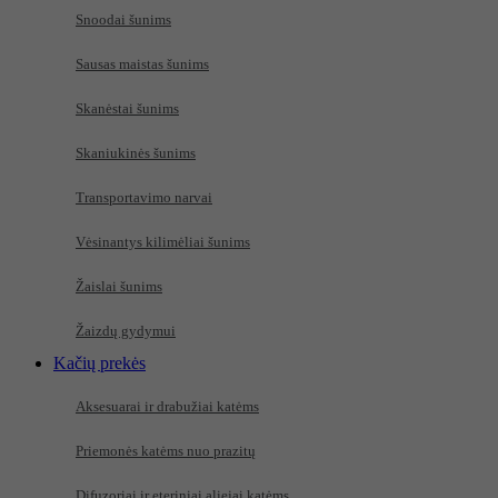
Snoodai šunims
Sausas maistas šunims
Skanėstai šunims
Skaniukinės šunims
Transportavimo narvai
Vėsinantys kilimėliai šunims
Žaislai šunims
Žaizdų gydymui
Kačių prekės
Aksesuarai ir drabužiai katėms
Priemonės katėms nuo prazitų
Difuzoriai ir eteriniai aliejai katėms