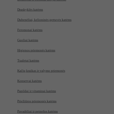
Draskyklės katėms
Dubenėliai, kelioninės gertuvės katėms
Feromonai katėms
Guoliai katėms
Higienos priemonės katėms
Tualetai katėms
Kačių kraikas ir valymo priemonės
Konservai katėms
Papildai ir vitaminai katėms
Priežiūros priemonės katėms
Pavadėliai ir petnešos katėms