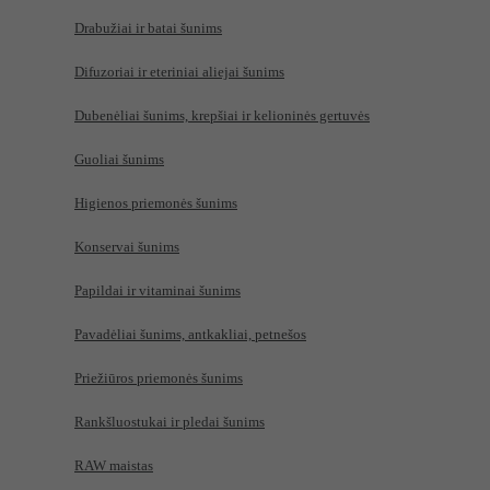
Drabužiai ir batai šunims
Difuzoriai ir eteriniai aliejai šunims
Dubenėliai šunims, krepšiai ir kelioninės gertuvės
Guoliai šunims
Higienos priemonės šunims
Konservai šunims
Papildai ir vitaminai šunims
Pavadėliai šunims, antkakliai, petnešos
Priežiūros priemonės šunims
Rankšluostukai ir pledai šunims
RAW maistas