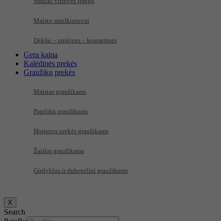
Smulki virtuvės įranga
Maisto smulkintuvai
Dėklai – rankinės – kosmetinės
Gera kaina
Kalėdinės prekės
Graužikų prekės
Maistas graužikams
Papildai graužikams
Higienos prekės graužikams
Žaislai graužikams
Girdyklos ir dubenėliai graužikams
X
Search