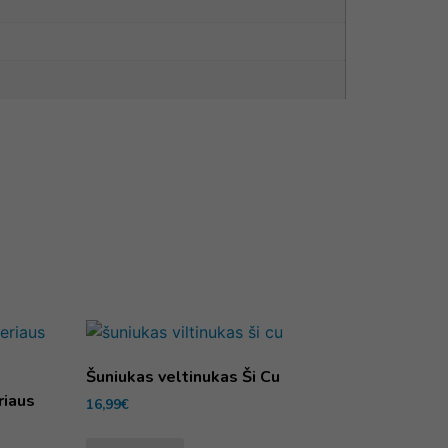
Šuniukas veltinukas Ši Cu
riaus
16,99
€