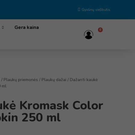
Gyvūnų viešbutis
Gera kaina
0
/
Plaukų priemonės
/
Plaukų dažai
/ Dažanti kaukė
 ml
ukė Kromask Color
kin 250 ml