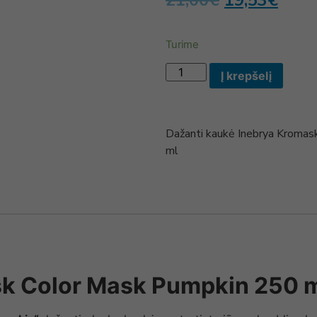
21,00
€
19,53
€
Turime
Į krepšelį
Dažanti kaukė Inebrya Kromas
ml
k Color Mask Pumpkin 250 