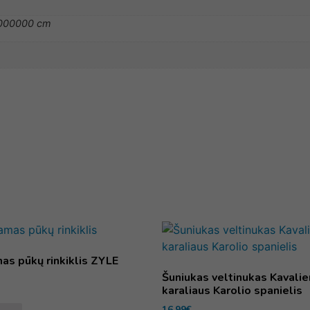
,000000 cm
as pūkų rinkiklis ZYLE
Šuniukas veltinukas Kavalie
karaliaus Karolio spanielis
16,99
€