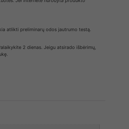
akuotės. Jei internete nurodyta produkto
ia atlikti preliminarų odos jautrumo testą.
Palaikykite 2 dienas. Jeigu atsirado išbėrimų,
ukę.