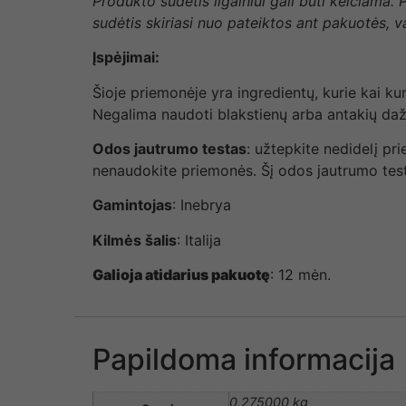
Produkto sudėtis ilgainiui gali būti keičiama.
sudėtis skiriasi nuo pateiktos ant pakuotės, 
Įspėjimai:
Šioje priemonėje yra ingredientų, kurie kai ku
Negalima naudoti blakstienų arba antakių dažy
Odos jautrumo testas
: užtepkite nedidelį pr
nenaudokite priemonės. Šį odos jautrumo testą
Gamintojas
: Inebrya
Kilmės šalis
: Italija
Galioja atidarius pakuotę
: 12 mėn.
Papildoma informacija
0,275000 kg