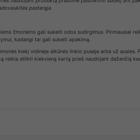
 Prieš naudojant produktą prašome pasitikrinti sudėtį ant p
vadovaukitės pastarąja.
riems žmonėms gali sukelti odos sudirgimus. Pirmiausiai reik
mui, kadangi tai gali sukelti apakimą.
iemonės kiekį vidinėje alkūnės linkio pusėje arba už ausies. 
 reikia atlikti kiekvieną kartą prieš naudojant dažančią ka