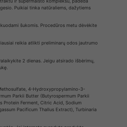
straktu ir supermaisto kompleksu, padeda
gesio. Puikiai tinka natūraliems, dažytiems
iššukuodami šukomis. Procedūros metu dėvėkite
ausiai reikia atlikti preliminarų odos jautrumo
Palaikykite 2 dienas. Jeigu atsirado išbėrimų,
ukę.
 Methosulfate, 4-Hydroxypropylamino-3-
rmum Parkii Butter (Butyrospermum Parkii
us Protein Ferment, Citric Acid, Sodium
ssum Pacificum Thallus Extract), Turbinaria