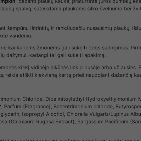
umpkin“
dažanti plaukų kaukė, praturtinta jūros dumblių ek
ų plaukų spalvą, suteikdama plaukams šilko švelnumo bei žvil
 ant šampūnu ištrinktų ir rankšluosčiu nusausintų plaukų, 
kite vandeniu.
urie kai kuriems žmonėms gali sukelti odos sudirgimus. Pirmi
ių dažymui, kadangi tai gali sukelti apakimą.
iemonės kiekį vidinėje alkūnės linkio pusėje arba už ausies. 
 reikia atlikti kiekvieną kartą prieš naudojant dažančią ka
etrimonium Chloride, Dipalmitoylethyl Hydroxyethylmonium
2, Parfum (Fragrance), Behentrimonium chloride, Butyrospe
glycerin, Isopropyl Alcohol, Chlorella Vulgaris/Lupinus Alb
sa (Galaxaura Rugosa Extract), Sargassum Pacificum (Sarga