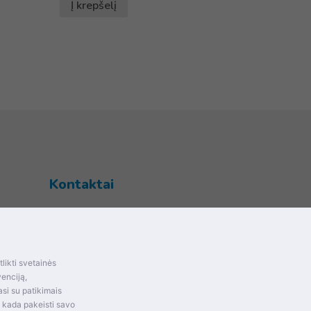
Į krepšelį
Kontaktai
Šventupės g. 28, Kaunas, Lietuva
+370 (672) 27 650
info@dokrinesa.lt
likti svetainės
mas ir
venciją,
MB PETHOMEPEOPLE
si su patikimais
Įmonės kodas: 305695822
t kada pakeisti savo