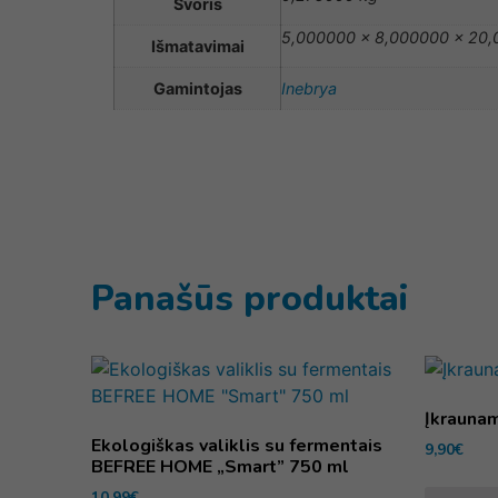
Svoris
5,000000 × 8,000000 × 20
Išmatavimai
Gamintojas
Inebrya
Panašūs produktai
Įkraunam
Ekologiškas valiklis su fermentais
9,90
€
BEFREE HOME „Smart” 750 ml
10,99
€