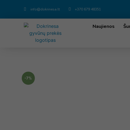
info@dokrinesa.lt
+370 679 48351
Naujienos
Šu
-7%