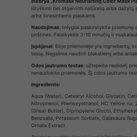
Inebrya „Kromask Nourishing Color Mask P
išryškinti bei atgaivinti natūralią arba dažyt
arba šviesintiems plaukams.
Naudojimas
: tolygiai paskirstykite priemonę
pirštines. Palaikykite 3-10 minučių ir nuskalau
Įspėjimai
: šioje priemonėje yra ingredientų, k
testą. Negalima naudoti blakstienų arba antak
Odos jautrumo testas
: užtepkite nedidelį pr
nenaudokite priemonės. Šį odos jautrumo testą
Ingredients:
Aqua (Water), Cetearyl Alcohol, Glycerin, C
Nitrophenol, Phenoxyethanol, HC Yellow no. 
(Shea) Butter), Dipropylene Glycol, Ethylhexyl
Benzoate, Potassium Sorbate, Galaxaura Rugo
Ornata Extract.