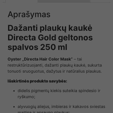
Aprašymas
Dažanti plaukų kaukė
Directa Gold geltonos
spalvos 250 ml
Oyster „Directa Hair Color Mask“
– tai
restruktūrizuojanti, dažanti plaukų kaukė, sukurta
tonuoti sruoguotus, dažytus ir natūralius plaukus.
Išskirtinės produkto savybės:
didelis pigmentų kiekis suteikia spindesio ir
ryškumo;
alyvuogių aliejus, imbieras ir kakavos sviestas
maitina ir apsaugo plaukus;