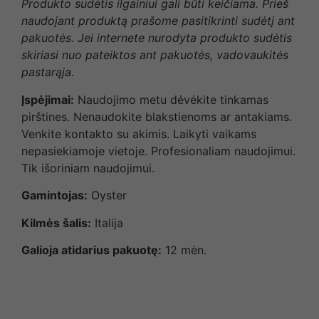
Produkto sudėtis ilgainiui gali būti keičiama. Prieš
naudojant produktą prašome pasitikrinti sudėtį ant
pakuotės. Jei internete nurodyta produkto sudėtis
skiriasi nuo pateiktos ant pakuotės, vadovaukitės
pastarąja.
Įspėjimai:
Naudojimo metu dėvėkite tinkamas
pirštines. Nenaudokite blakstienoms ar antakiams.
Venkite kontakto su akimis. Laikyti vaikams
nepasiekiamoje vietoje. Profesionaliam naudojimui.
Tik išoriniam naudojimui.
Gamintojas:
Oyster
Kilmės šalis:
Italija
Galioja atidarius pakuotę:
12 mėn.