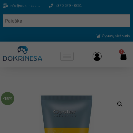
info@dokrinesa.lt
+370 679 48351
Gyvūnų viešbutis
0
-15%