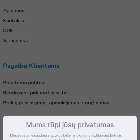
Apie mus
Kontaktai
DUK
Straipsniai
Pagalba Klientams
Privatumo politika
Bendrosios pirkimo taisyklės
Prekių pristatymas, apmokėjimas ir grąžinimas
Mums rūpi jūsų privatumas
Kontaktai
Mūsų svetainė naudoja slapukus keliems tikslams: užtikrinant būtinas