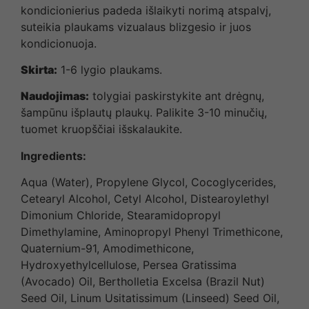
kondicionierius padeda išlaikyti norimą atspalvį,
suteikia plaukams vizualaus blizgesio ir juos
kondicionuoja.
Skirta:
1-6 lygio plaukams.
Naudojimas:
tolygiai paskirstykite ant drėgnų,
šampūnu išplautų plaukų. Palikite 3-10 minučių,
tuomet kruopščiai išskalaukite.
Ingredients
:
Aqua (Water), Propylene Glycol, Cocoglycerides,
Cetearyl Alcohol, Cetyl Alcohol, Distearoylethyl
Dimonium Chloride, Stearamidopropyl
Dimethylamine, Aminopropyl Phenyl Trimethicone,
Quaternium-91, Amodimethicone,
Hydroxyethylcellulose, Persea Gratissima
(Avocado) Oil, Bertholletia Excelsa (Brazil Nut)
Seed Oil, Linum Usitatissimum (Linseed) Seed Oil,