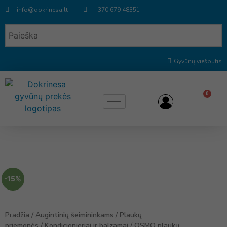
info@dokrinesa.lt
+370 679 48351
Gyvūnų viešbutis
0
-15%
Pradžia
/
Augintinių šeimininkams
/
Plaukų
priemonės
/
Kondicionieriai ir balzamai
/
OSMO plaukų