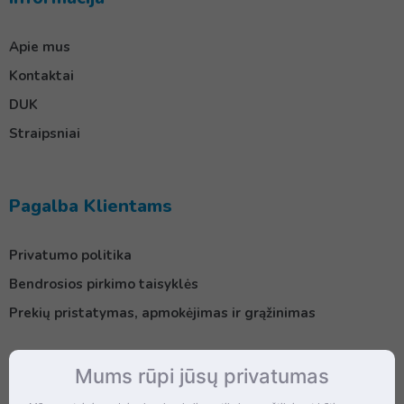
Apie mus
Kontaktai
DUK
Straipsniai
Pagalba Klientams
Privatumo politika
Bendrosios pirkimo taisyklės
Prekių pristatymas, apmokėjimas ir grąžinimas
Mums rūpi jūsų privatumas
Kontaktai