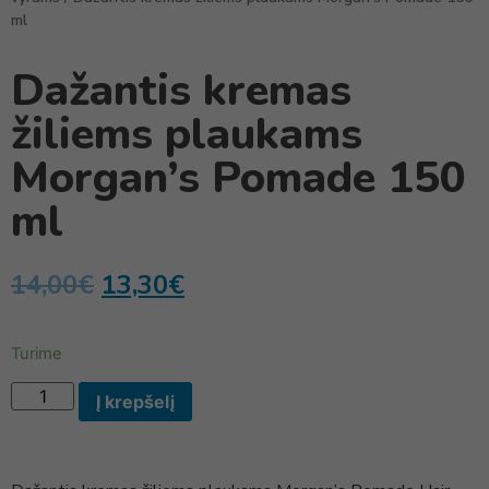
ml
Dažantis kremas
žiliems plaukams
Morgan’s Pomade 150
ml
14,00
€
13,30
€
Turime
Į krepšelį