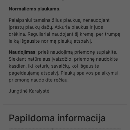
Normaliems plaukams.
Palaipsniui tamsina žilus plaukus, nenaudojant
įprastų plaukų dažų. Atkuria plaukus ir juos
drėkina. Reguliariai naudojant šį kremą, per trumpą
laiką išgausite norimą plaukų atspalvį.
Naudojimas
: prieš naudojimą priemonę suplakite.
Siekiant natūralaus įvaizdžio, priemonę naudokite
kasdien, iki keturių savaičių, kol išgausite
pageidaujamą atspalvį. Plaukų spalvos palaikymui,
priemonę naudokite rečiau.
Jungtinė Karalystė
Papildoma informacija