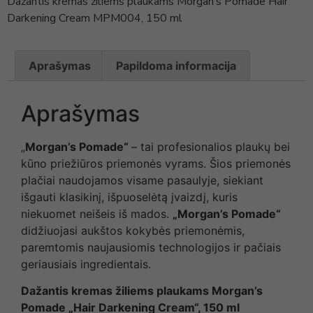
Dažantis kremas žiliems plaukams Morgan’s Pomade Hair
Darkening Cream MPM004, 150 ml
Aprašymas
Papildoma informacija
Aprašymas
„
Morgan’s Pomade“
– tai profesionalios plaukų bei
kūno priežiūros priemonės vyrams. Šios priemonės
plačiai naudojamos visame pasaulyje, siekiant
išgauti klasikinį, išpuoselėtą įvaizdį, kuris
niekuomet neišeis iš mados.
„Morgan’s Pomade“
didžiuojasi aukštos kokybės priemonėmis,
paremtomis naujausiomis technologijos ir pačiais
geriausiais ingredientais.
Dažantis kremas žiliems plaukams Morgan’s
Pomade „Hair Darkening Cream“, 150 ml