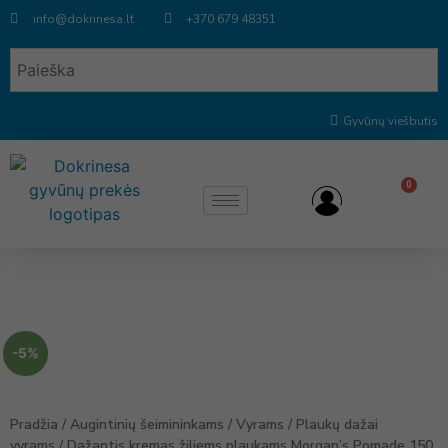
info@dokrinesa.lt
+370 679 48351
Gyvūnų viešbutis
0
-5%
Pradžia
/
Augintinių šeimininkams
/
Vyrams
/
Plaukų dažai
vyrams
/ Dažantis kremas žiliems plaukams Morgan’s Pomade 150