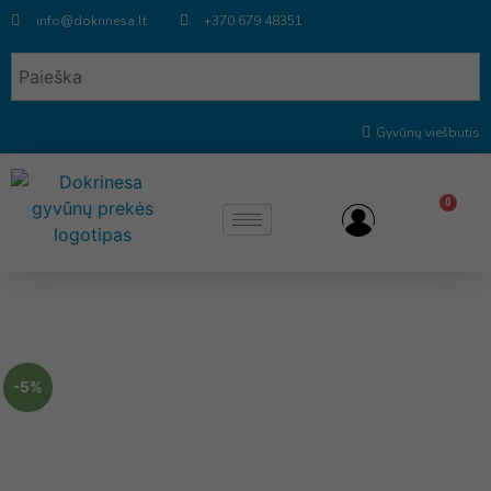
info@dokrinesa.lt
+370 679 48351
Gyvūnų viešbutis
0
-5%