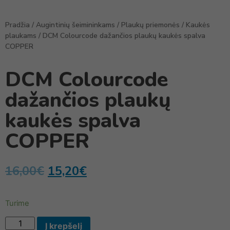
Pradžia
/
Augintinių šeimininkams
/
Plaukų priemonės
/
Kaukės
plaukams
/ DCM Colourcode dažančios plaukų kaukės spalva
COPPER
DCM Colourcode
dažančios plaukų
kaukės spalva
COPPER
16,00
€
15,20
€
Turime
Į krepšelį