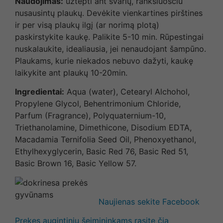
Naudojimas:
užtepti ant švarių, rankšluoščiu
nusausintų plaukų. Devėkite vienkartines pirštines
ir per visą plaukų ilgį (ar norimą plotą)
paskirstykite kaukę. Palikite 5-10 min. Rūpestingai
nuskalaukite, idealiausia, jei nenaudojant šampūno.
Plaukams, kurie niekados nebuvo dažyti, kaukę
laikykite ant plaukų 10-20min.
Ingredientai:
Aqua (water), Cetearyl Alchohol,
Propylene Glycol, Behentrimonium Chloride,
Parfum (Fragrance), Polyquaternium-10,
Triethanolamine, Dimethicone, Disodium EDTA,
Macadamia Ternifolia Seed Oil, Phenoxyethanol,
Ethylhexyglycerin, Basic Red 76, Basic Red 51,
Basic Brown 16, Basic Yellow 57.
Naujienas sekite Facebook
Prekes augintinių šeimininkams rasite čia