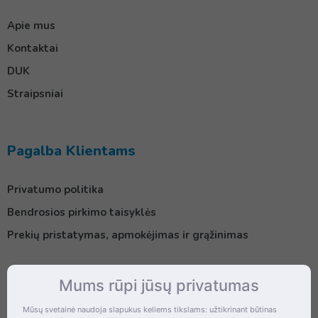
Apie mus
Kontaktai
DUK
Straipsniai
Pagalba Klientams
Privatumo politika
Bendrosios pirkimo taisyklės
Prekių pristatymas, apmokėjimas ir grąžinimas
Mums rūpi jūsų privatumas
Kontaktai
Mūsų svetainė naudoja slapukus keliems tikslams: užtikrinant būtinas