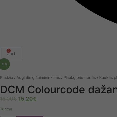
0
Cart
-5%
Pradžia
/
Augintinių šeimininkams
/
Plaukų priemonės
/
Kaukės p
DCM Colourcode dažanč
16,00
€
15,20
€
Turime