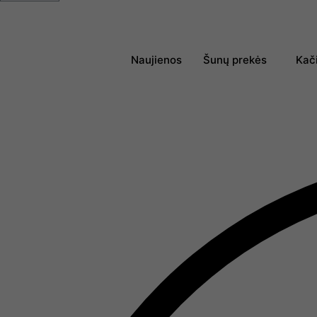
Naujienos
Šunų prekės
Kač