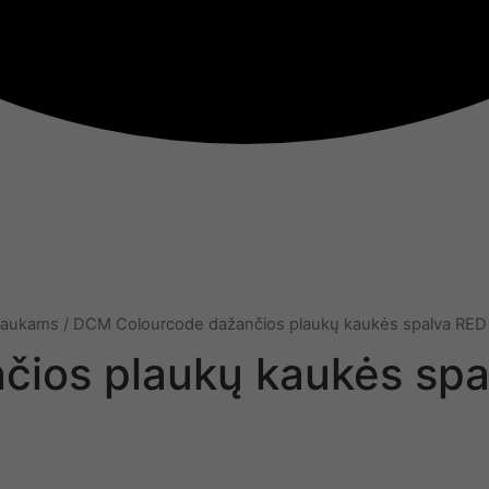
laukams
/ DCM Colourcode dažančios plaukų kaukės spalva RED
ios plaukų kaukės spa