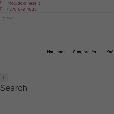
Eiti
info@dokrinesa.lt
prie
+370 679 48351
turinio
Naujienos
Šunų prekės
Kač
Search