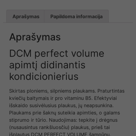
Aprašymas
Papildoma informacija
Aprašymas
DCM perfect volume
apimtį didinantis
kondicionierius
Skirtas ploniems, silpniems plaukams. Praturtintas
kviečių baltymais ir pro vitaminu B5. Efektyviai
išskaido susivėlusius plaukus, jų neapsunkina.
Plaukams prie šaknų suteikia apimties, o galams
stiprumo ir tūrio. Naudojimas: tepkite į drėgnus
(nusausintus rankšluosčiu) plaukus, prieš tai
išplautus DCM PERFECT VOLUME šampūnu.