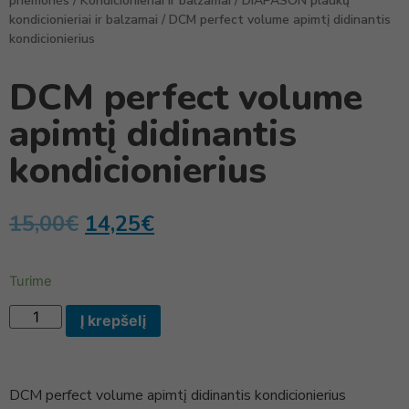
priemonės
/
Kondicionieriai ir balzamai
/
DIAPASON plaukų
kondicionieriai ir balzamai
/ DCM perfect volume apimtį didinantis
kondicionierius
DCM perfect volume
apimtį didinantis
kondicionierius
15,00
€
14,25
€
Turime
Į krepšelį
DCM perfect volume apimtį didinantis kondicionierius