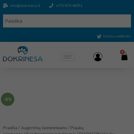
info@dokrinesa.lt
+370 679 48351
Gyvūnų viešbutis
0
-5%
Pradžia
/
Augintinių šeimininkams
/
Plaukų