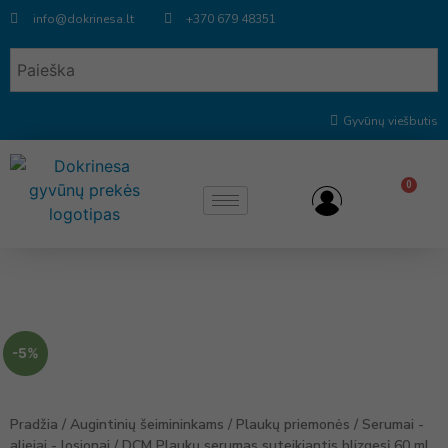
info@dokrinesa.lt
+370 679 48351
Gyvūnų viešbutis
0
-5%
Pradžia
/
Augintinių šeimininkams
/
Plaukų priemonės
/
Serumai -
aliejai - losjonai
/ DCM Plaukų serumas suteikiantis blizgesį 60 ml