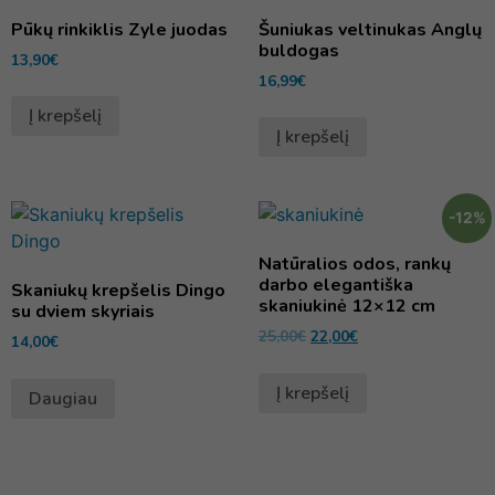
Pūkų rinkiklis Zyle juodas
Šuniukas veltinukas Anglų
buldogas
13,90
€
16,99
€
Į krepšelį
Į krepšelį
-12%
Natūralios odos, rankų
darbo elegantiška
Skaniukų krepšelis Dingo
skaniukinė 12×12 cm
su dviem skyriais
25,00
€
22,00
€
14,00
€
Į krepšelį
Daugiau