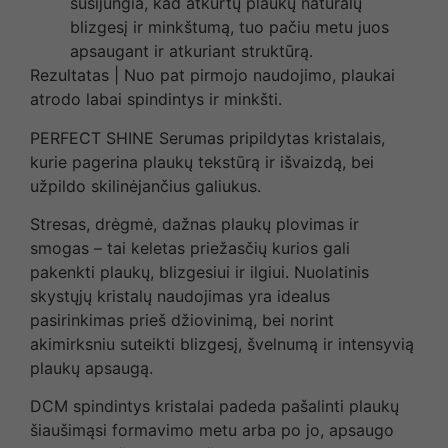
susijungia, kad atkurtų plaukų natūralų
blizgesį ir minkštumą, tuo pačiu metu juos
apsaugant ir atkuriant struktūrą.
Rezultatas | Nuo pat pirmojo naudojimo, plaukai
atrodo labai spindintys ir minkšti.
PERFECT SHINE Serumas pripildytas kristalais,
kurie pagerina plaukų tekstūrą ir išvaizdą, bei
užpildo skilinėjančius galiukus.
Stresas, drėgmė, dažnas plaukų plovimas ir
smogas – tai keletas priežasčių
kurios gali
pakenkti plaukų, blizgesiui ir ilgiui. Nuolatinis
skystųjų kristalų naudojimas yra idealus
pasirinkimas prieš džiovinimą, bei norint
akimirksniu suteikti blizgesį, švelnumą
ir intensyvią
plaukų apsaugą.
DCM spindintys kristalai padeda pašalinti plaukų
šiaušimąsi formavimo metu arba po jo,
apsaugo