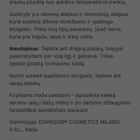
plaukų pluoštą nuo aukštos temperatūros įrankių.
Sudėtyje yra sėmenų aliejaus ir simondsijų aliejaus,
kurie suteikia šilkinio minkštumo
ir ypatingo
blizgesio. Tinka visų tipų plaukams, ypač tiems,
kurie
yra trapūs, sausi ir linkę veltis.
Naudojimas
:
Tepkite ant drėgnų plaukų, tolygiai
paskirstydami per visą ilgį ir galiukus. Toliau
tęskite įprastą formavimo būdą.
Norint suteikti papildomo blizgesio, tepkite ant
sausų plaukų.
Kirpėjams maža paslaptis – įspauskite keletą
serumo lašų į dažų mišinį ir po dažymo džiaugsitės
fantastiškai spindinčiais plaukais!
Gamintojas: DIAPASON® COSMETICS MILANO
S.R.L., Italija.