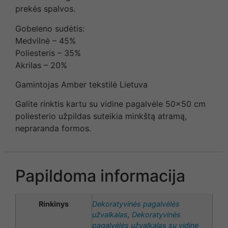
prekės spalvos.
Gobeleno sudėtis:
Medvilnė – 45%
Poliesteris – 35%
Akrilas – 20%
Gamintojas Amber tekstilė Lietuva
Galite rinktis kartu su vidine pagalvėle 50×50 cm
poliesterio užpildas suteikia minkštą atramą,
nepraranda formos.
Papildoma informacija
Rinkinys
Dekoratyvinės pagalvėlės
užvalkalas
,
Dekoratyvinės
pagalvėlės užvalkalas su vidine