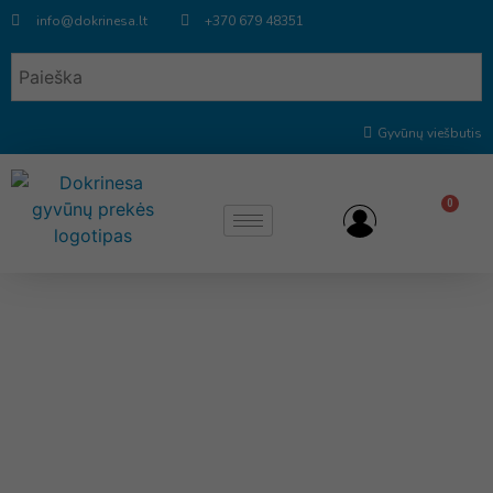
info@dokrinesa.lt
+370 679 48351
Gyvūnų viešbutis
0