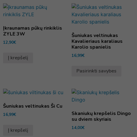
Įkraunamas pūkų rinkiklis
ZYLE 3W
Šuniukas veltinukas
Kavalieriaus karaliaus
12,90
€
Karolio spanielis
16,99
€
Į krepšelį
Pasirinkti savybes
Šuniukas veltinukas Ši Cu
Skaniukų krepšelis Dingo
16,99
€
su dviem skyriais
14,00
€
Į krepšelį