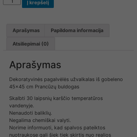
Į krepšelį
Aprašymas
Papildoma informacija
Atsiliepimai (0)
Aprašymas
Dekoratyvinės pagalvėlės užvalkalas iš gobeleno
45×45 cm Prancūzų buldogas
Skalbti 30 laipsnių karščio temperatūros
vandenyje.
Nenaudoti baliklių.
Negalima chemiškai valyti.
Norime informuoti, kad spalvos pateiktos
nuotraukose gali šiek tiek skirtis nuo realios