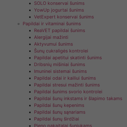
SOLO konservai šunims
YowUp jogurtai šunims
VetExpert konservai šunims
Papildai ir vitaminai šunims
ReaVET papildai šunims
Alergijai mažinti
Aktyvumui šunims
Šunų cukraligės kontrolei
Papildai apetitui skatinti šunims
Dribsnių mišiniai šunims
Imuninei sistemai šunims
Papildai odai ir kailiui šunims
Papildai stresui mažinti šunims
Papildai šunims svorio kontrolei
Papildai šunų inkstams ir šlapimo takams
Papildai šunų kepenims
Papildai šunų sąnariams
Papildai šunų širdžiai
Pieno pakaitalai šuniukams