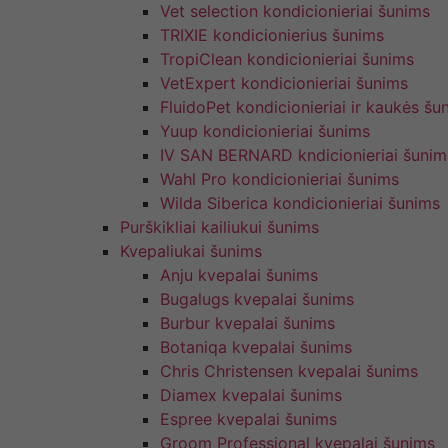
Vet selection kondicionieriai šunims
TRIXIE kondicionierius šunims
TropiClean kondicionieriai šunims
VetExpert kondicionieriai šunims
FluidoPet kondicionieriai ir kaukės šu
Yuup kondicionieriai šunims
IV SAN BERNARD kndicionieriai šunim
Wahl Pro kondicionieriai šunims
Wilda Siberica kondicionieriai šunims
Purškikliai kailiukui šunims
Kvepaliukai šunims
Anju kvepalai šunims
Bugalugs kvepalai šunims
Burbur kvepalai šunims
Botaniqa kvepalai šunims
Chris Christensen kvepalai šunims
Diamex kvepalai šunims
Espree kvepalai šunims
Groom Professional kvepalai šunims