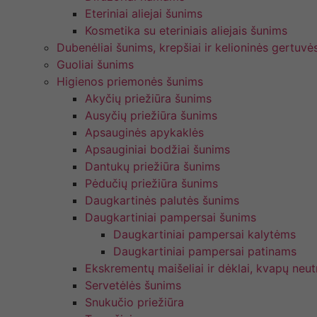
Eteriniai aliejai šunims
Kosmetika su eteriniais aliejais šunims
Dubenėliai šunims, krepšiai ir kelioninės gertuvė
Guoliai šunims
Higienos priemonės šunims
Akyčių priežiūra šunims
Ausyčių priežiūra šunims
Apsauginės apykaklės
Apsauginiai bodžiai šunims
Dantukų priežiūra šunims
Pėdučių priežiūra šunims
Daugkartinės palutės šunims
Daugkartiniai pampersai šunims
Daugkartiniai pampersai kalytėms
Daugkartiniai pampersai patinams
Ekskrementų maišeliai ir dėklai, kvapų neutr
Servetėlės šunims
Snukučio priežiūra