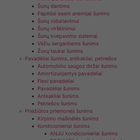
Šunų dantims
Papildai esant anemijai šunims
Šunų viduriavimui
Šunų virškinimui
Šunų kvėpavimo sistemai
Vėžiu sergantiems šunims
Žuvų taukai šunims
Pavadėliai šunims, antkakliai, petnešos
Automobilio saugos diržai šunims
Amortizuojantys pavadėliai
Flexi pavadėliai
Pavadėliai šunims
Antkakliai šunims
Petnešos šunims
Priežiūros priemonės šunims
Kirpimo mašinėlės šunims
Kondicionieriai šunims
ANJU kondicionieriai šunims