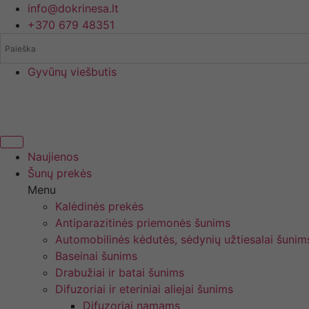
Eiti
info@dokrinesa.lt
prie
+370 679 48351
turinio
Gyvūnų viešbutis
Naujienos
Šunų prekės
Menu
Kalėdinės prekės
Antiparazitinės priemonės šunims
Automobilinės kėdutės, sėdynių užtiesalai šunim
Baseinai šunims
Drabužiai ir batai šunims
Difuzoriai ir eteriniai aliejai šunims
Difuzoriai namams