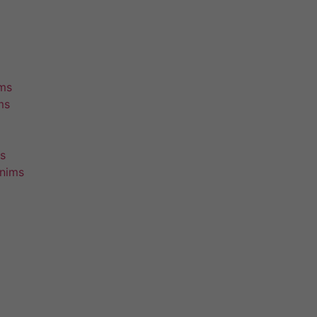
ims
ms
s
unims