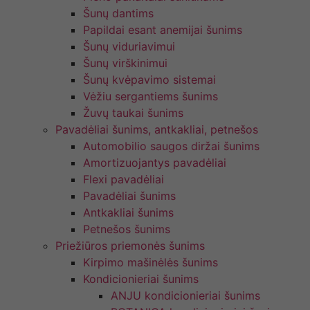
Šunų dantims
Papildai esant anemijai šunims
Šunų viduriavimui
Šunų virškinimui
Šunų kvėpavimo sistemai
Vėžiu sergantiems šunims
Žuvų taukai šunims
Pavadėliai šunims, antkakliai, petnešos
Automobilio saugos diržai šunims
Amortizuojantys pavadėliai
Flexi pavadėliai
Pavadėliai šunims
Antkakliai šunims
Petnešos šunims
Priežiūros priemonės šunims
Kirpimo mašinėlės šunims
Kondicionieriai šunims
ANJU kondicionieriai šunims