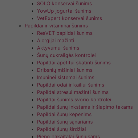
SOLO konservai šunims
YowUp jogurtai šunims
VetExpert konservai šunims
Papildai ir vitaminai šunims
ReaVET papildai šunims
Alergijai mažinti
Aktyvumui šunims
Šunų cukraligės kontrolei
Papildai apetitui skatinti šunims
Dribsnių mišiniai šunims
Imuninei sistemai šunims
Papildai odai ir kailiui šunims
Papildai stresui mažinti šunims
Papildai šunims svorio kontrolei
Papildai šunų inkstams ir šlapimo takams
Papildai šunų kepenims
Papildai šunų sąnariams
Papildai šunų širdžiai
Pieno pakaitalai šuniukams