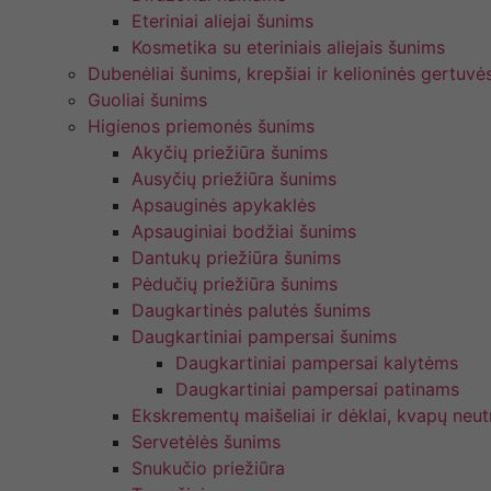
Eteriniai aliejai šunims
Kosmetika su eteriniais aliejais šunims
Dubenėliai šunims, krepšiai ir kelioninės gertuvė
Guoliai šunims
Higienos priemonės šunims
Akyčių priežiūra šunims
Ausyčių priežiūra šunims
Apsauginės apykaklės
Apsauginiai bodžiai šunims
Dantukų priežiūra šunims
Pėdučių priežiūra šunims
Daugkartinės palutės šunims
Daugkartiniai pampersai šunims
Daugkartiniai pampersai kalytėms
Daugkartiniai pampersai patinams
Ekskrementų maišeliai ir dėklai, kvapų neutr
Servetėlės šunims
Snukučio priežiūra