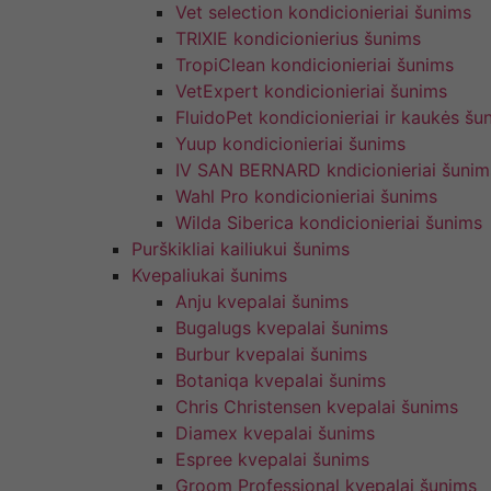
Vet selection kondicionieriai šunims
TRIXIE kondicionierius šunims
TropiClean kondicionieriai šunims
VetExpert kondicionieriai šunims
FluidoPet kondicionieriai ir kaukės šu
Yuup kondicionieriai šunims
IV SAN BERNARD kndicionieriai šunim
Wahl Pro kondicionieriai šunims
Wilda Siberica kondicionieriai šunims
Purškikliai kailiukui šunims
Kvepaliukai šunims
Anju kvepalai šunims
Bugalugs kvepalai šunims
Burbur kvepalai šunims
Botaniqa kvepalai šunims
Chris Christensen kvepalai šunims
Diamex kvepalai šunims
Espree kvepalai šunims
Groom Professional kvepalai šunims