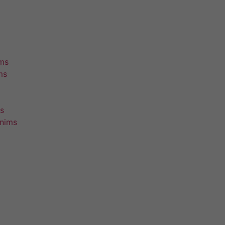
ims
ms
s
unims