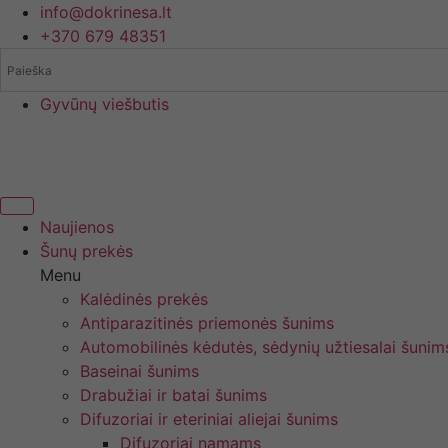
Eiti
info@dokrinesa.lt
prie
+370 679 48351
turinio
Gyvūnų viešbutis
Naujienos
Šunų prekės
Menu
Kalėdinės prekės
Antiparazitinės priemonės šunims
Automobilinės kėdutės, sėdynių užtiesalai šunim
Baseinai šunims
Drabužiai ir batai šunims
Difuzoriai ir eteriniai aliejai šunims
Difuzoriai namams