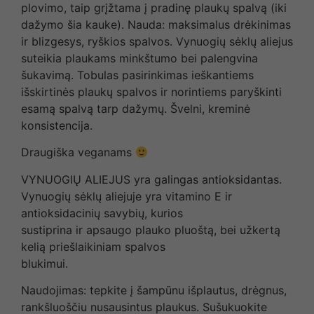
plovimo, taip grįžtama į pradinę plaukų spalvą (iki
dažymo šia kauke). Nauda: maksimalus drėkinimas
ir blizgesys, ryškios spalvos. Vynuogių sėklų aliejus
suteikia plaukams minkštumo bei palengvina
šukavimą. Tobulas pasirinkimas ieškantiems
išskirtinės plaukų spalvos ir norintiems paryškinti
esamą spalvą tarp dažymų. Švelni, kreminė
konsistencija.
Draugiška veganams
VYNUOGIŲ ALIEJUS yra galingas antioksidantas.
Vynuogių sėklų aliejuje yra vitamino E ir
antioksidacinių savybių, kurios
sustiprina ir apsaugo plauko pluoštą, bei užkertą
kelią priešlaikiniam spalvos
blukimui.
Naudojimas: tepkite į šampūnu išplautus, drėgnus,
rankšluoščiu nusausintus plaukus. Sušukuokite