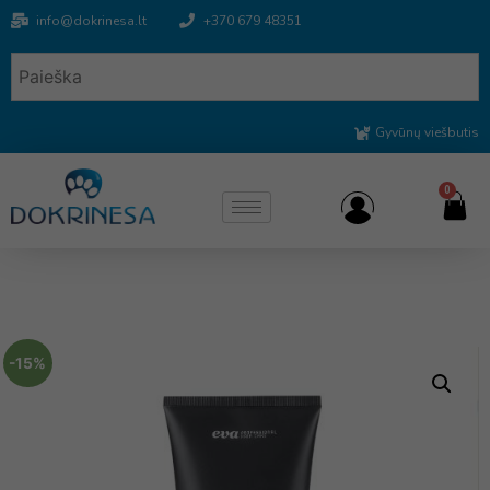
info@dokrinesa.lt
+370 679 48351
Gyvūnų viešbutis
0
-15%