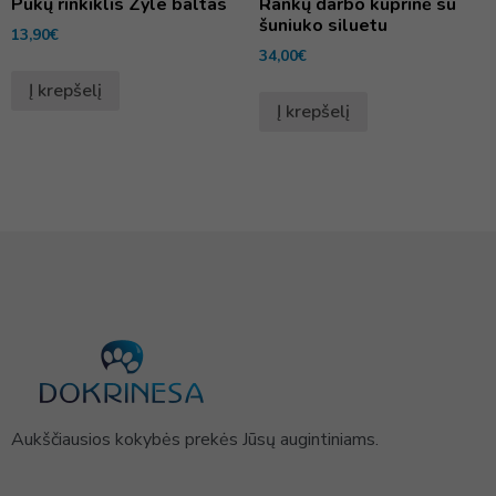
Pūkų rinkiklis Zyle baltas
Rankų darbo kuprinė su
šuniuko siluetu
13,90
€
34,00
€
Į krepšelį
Į krepšelį
Aukščiausios kokybės prekės Jūsų augintiniams.