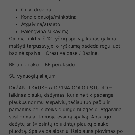
Giliai drėkina
Kondicionuoja/minkština
Atgaivina/atstato
Palengvina šukavimą
Galima rinktis iš 12 ryškių spalvų, kurias galima
maišyti tarpusavyje, o ryškumą padeda reguliuoti
bazinė spalva – Creative base / Bazinė.
BE amoniako I BE peroksido
SU vynuogių aliejumi
DAŽANTI KAUKĖ // DIVINA COLOR STUDIO –
laikinas plaukų dažymas, kuris ne tik padengs
plaukus norimu atspalviu, tačiau tuo pačiu ir
pamaitins bei suteiks didingo blizgesio. Atgaivina,
sustiprina ar tonuoja esamą spalvą. Apsaugo
dažytų ar šviesintų (blukintų) plaukų plauko
pluoštą. Spalva palaipsniui išsiplauna plovimas po