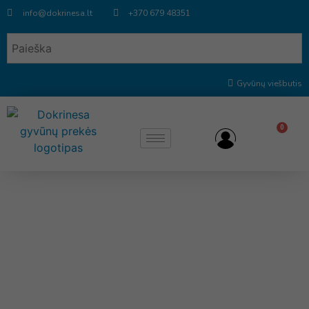
info@dokrinesa.lt
+370 679 48351
Gyvūnų viešbutis
0