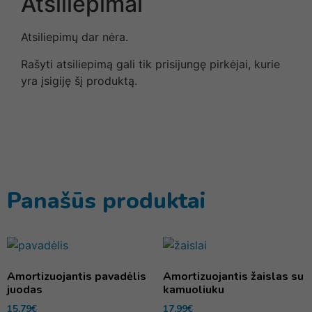
Atsiliepimai
Atsiliepimų dar nėra.
Rašyti atsiliepimą gali tik prisijungę pirkėjai, kurie
yra įsigiję šį produktą.
Panašūs produktai
Amortizuojantis pavadėlis
Amortizuojantis žaislas su
juodas
kamuoliuku
15,79
€
17,99
€