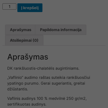
Į krepšelį
Aprašymas
Papildoma informacija
Atsiliepimai (0)
Aprašymas
DK rankšluostis-chalatėlis augintiniams.
„Vaflinio“ audimo raštas suteikia rankšluosčiui
ypatingo purumo. Gerai sugeriantis, greitai
džiūstantis.
Vaflinis audinys 100 % medvilnė 250 gr/m2,
sertifikuotas audinys.