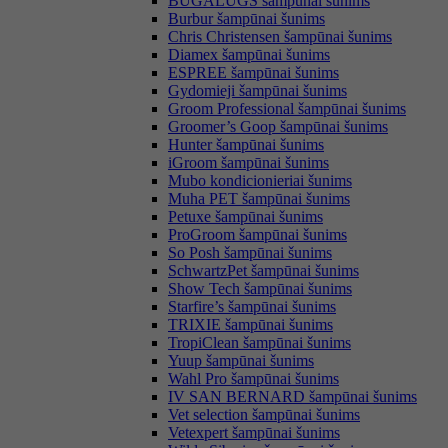
BUGALUGS šampūnai šunims
Burbur šampūnai šunims
Chris Christensen šampūnai šunims
Diamex šampūnai šunims
ESPREE šampūnai šunims
Gydomieji šampūnai šunims
Groom Professional šampūnai šunims
Groomer’s Goop šampūnai šunims
Hunter šampūnai šunims
iGroom šampūnai šunims
Mubo kondicionieriai šunims
Muha PET šampūnai šunims
Petuxe šampūnai šunims
ProGroom šampūnai šunims
So Posh šampūnai šunims
SchwartzPet šampūnai šunims
Show Tech šampūnai šunims
Starfire’s šampūnai šunims
TRIXIE šampūnai šunims
TropiClean šampūnai šunims
Yuup šampūnai šunims
Wahl Pro šampūnai šunims
IV SAN BERNARD šampūnai šunims
Vet selection šampūnai šunims
Vetexpert šampūnai šunims