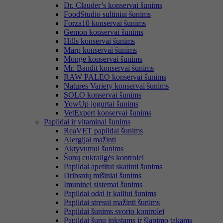
Dr. Clauder’s konservai šunims
FoodStudio sultiniai šunims
Forza10 konservai šunims
Gemon konservai šunims
Hills konservai šunims
Marp konservai šunims
Monge konservai šunims
Mr. Bandit konservai šunims
RAW PALEO konservai šunims
Natures Variety konservai šunims
SOLO konservai šunims
YowUp jogurtai šunims
VetExpert konservai šunims
Papildai ir vitaminai šunims
ReaVET papildai šunims
Alergijai mažinti
Aktyvumui šunims
Šunų cukraligės kontrolei
Papildai apetitui skatinti šunims
Dribsnių mišiniai šunims
Imuninei sistemai šunims
Papildai odai ir kailiui šunims
Papildai stresui mažinti šunims
Papildai šunims svorio kontrolei
Papildai šunų inkstams ir šlapimo takams