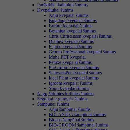
Purškikliai kailiukui šunims
Kvepaliukai šunims
Anju kvepalai šunims
Bugalugs kvepalai šunims
Burbur kvepalai šunims
Botaniqa kvepalai šunims
Chris Christensen kvepalai šunims
Diamex kvepalai šunims
Espree kvepalai šunims
Groom Professional kvepalai šunims
Muha PET kvepalai
Petuxe kvepalai šunims
ProGroom kvepalai šunims
SchwartsPet kvepalai šunims
Ideal Plant kvepalai šunims
Igroom kvepalai šunims
Yuup kvepalai šunims
Nagų žirklutės ir dildės šunims
Segtukai ir gumytės šunims
Šampūnai šunims
Anju šampūnai šunims
BOTANIQA šampūnai šunims
Biocos šampūnai šunims
BIO-GROOM šampūnai šunims