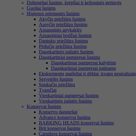
Dubenėliai šunims, krepšiai ir kelioninės gertuvės
Guoliai šunims
Higienos priemonės šunims
Akyčių priežiūra šunims
Ausyčių priežiūra šunims
Apsauginės apykaklės
Apsauginiai bodžiai šunims
Dantukų priežiūra šunims
Pėdučių priežiūra šunims
Daugkartinės palutės šunims
Daugkartiniai pampersai šunims
Daugkartiniai pampersai kalytėms
Daugkartiniai pampersai patinams
Ekskrementų maišeliai ir dėklai, kvapų neutralizato
Servetėlės šunims
Snukučio priežiūra
Tvarsčiai
Vienkartiniai pampersai šunims
Vienkartinės palutės šunims
Konservai šunims
Konservų dangteliai
Advance konservai šunims
BARKING HEADS konservai šunims
Brit konservai šunims
Carnilove konservai šunims