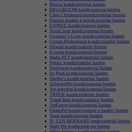
Biocos kondicionieriai šunims
BIO-GROOM kondicionieriai šunims
Chris Christensen kondicionieriai šunims
Diamex kaukės ir kondicionieriai šunims
ESPREE kondicionieriai šunims
TropiClean kondicionieriai šunims
Groomer’s Goop kondicionieriai šunims
Groom Professional kondicionieriai šunims
Hownd kondicionieriai šunims
iGroom kondicionieriai šunims
Muha PET kondicionieriai šunims
Petuxe kondicionieriai šunims
ProGroom kondicionieriai šunims
So Posh kondicionieriai šunims
Starfire’s kondicionieriai šunims
SchwartzPet kondicionieriai šunims
Vet selection kondicionieriai šunims
TRIXIE kondicionierius šunims
TropiClean kondicionieriai šunims
VetExpert kondicionieriai šunims
FluidoPet kondicionieriai ir kaukės šunims
Yuup kondicionieriai šunims
IV SAN BERNARD kndicionieriai šunims
Wahl Pro kondicionieriai šunims
Wilda Siberica kondicionieriai šunims