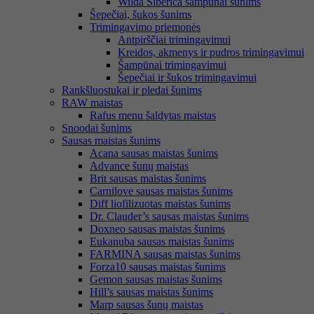
Wilda Siberica šampūnai šunims
Šepečiai, šukos šunims
Trimingavimo priemonės
Antpirščiai trimingavimui
Kreidos, akmenys ir pudros trimingavimui
Šampūnai trimingavimui
Šepečiai ir šukos trimingavimui
Rankšluostukai ir pledai šunims
RAW maistas
Rafus menu šaldytas maistas
Snoodai šunims
Sausas maistas šunims
Acana sausas maistas šunims
Advance šunų maistas
Brit sausas maistas šunims
Carnilove sausas maistas šunims
Diff liofilizuotas maistas šunims
Dr. Clauder’s sausas maistas šunims
Doxneo sausas maistas šunims
Eukanuba sausas maistas šunims
FARMINA sausas maistas šunims
Forza10 sausas maistas šunims
Gemon sausas maistas šunims
Hill’s sausas maistas šunims
Marp sausas šunų maistas