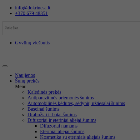
Eiti
info@dokrinesa.lt
prie
+370 679 48351
turinio
Gyvūnų viešbutis
Naujienos
Šunų prekės
Menu
Kalėdinės prekės
Antiparazitinės priemonės šunims
Automobilinės kėdutės, sėdynių užtiesalai šunims
Baseinai šunims
Drabužiai ir batai šunims
Difuzoriai ir eteriniai aliejai šunims
Difuzoriai namams
Eteriniai aliejai šunims
Kosmetika su eteriniais aliejais šunims