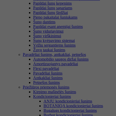
Papildai šunų kepenims
Papildai šunų sąnariams
Papildai šunų širdžiai
Pieno pakaitalai šuniukams
Šunų dantims
Papildai esant anemijai šunims
Šunų viduriavimui
Šunų virškinimui
Šunų kvėpavimo sistemai
Vėžiu sergantiems šunims
Žuvų taukai šunims
Pavadėliai šunims, antkakliai, petnešos
Automobilio saugos diržai šunims
Amortizuojantys pavadėliai
Flexi pavadėliai
Pavadėliai šunims
Antkakliai šunims
Petnešos šunims
Priežiūros priemonės šunims
Kirpimo mašinėlės šunims
Kondicionieriai šunims
ANJU kondicionieriai šunims
BOTANIQA kondicionieriai šunims
Bugalugs kondicionieriai šunims
Burbur kondicionieriai šunims