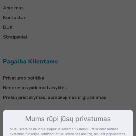
Apie mus
Kontaktai
DUK
Straipsniai
Pagalba Klientams
Privatumo politika
Bendrosios pirkimo taisyklės
Prekių pristatymas, apmokėjimas ir grąžinimas
Mums rūpi jūsų privatumas
Kontaktai
Mūsų svetainė naudoja slapukus keliems tikslams: užtikrinant būtinas
svetainės funkcijas, leidžiant atlikti svetainės analizę, teikiant papildomas