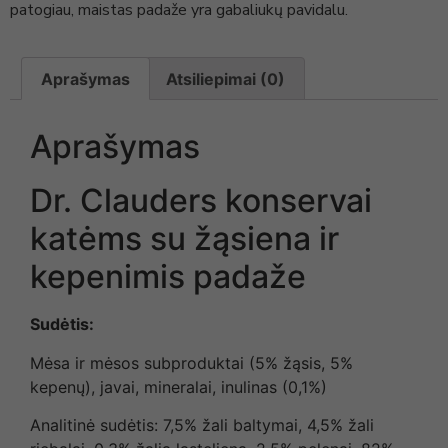
patogiau, maistas padaže yra gabaliukų pavidalu.
Aprašymas
Atsiliepimai (0)
Aprašymas
Dr. Clauders konservai
katėms su žąsiena ir
kepenimis padaže
Sudėtis:
Mėsa ir mėsos subproduktai (5% žąsis, 5%
kepenų), javai, mineralai, inulinas (0,1%)
Analitinė sudėtis: 7,5% žali baltymai, 4,5% žali