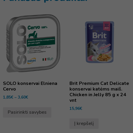
SOLO konservai Elniena
Brit Premium Cat Delicate
Cervo
konservai katėms maiš.
Chicken in Jelly 85 g x 24
1,85
€
–
3,60
€
vnt
15,96
€
Pasirinkti savybes
Į krepšelį