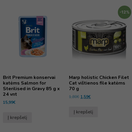
-12%
Brit Premium konservai
Marp holistic Chicken Filet
katėms Salmon for
Cat vištienos file katėms
Sterilised in Gravy 85 g x
70 g
24 vnt
1,80
€
1,59
€
15,99
€
Į krepšelį
Į krepšelį