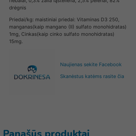
riebalai, 0,3% žalia ląsteliena, 2,5% pelenai, 82%
drėgnis
Priedai/kg: maistiniai priedai: Vitaminas D3 250,
manganas(kaip mangano (II) sulfato monohidratas)
1mg, Cinkas(kaip cinko sulfato monohidratas)
15mg.
Naujienas sekite Facebook
Skanėstus katėms rasite čia
Panašūs produktai