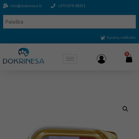
info@dokrinesa.lt
+370 679 48351
Gyvūnų viešbutis
0