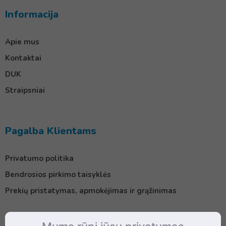
Informacija
Apie mus
Kontaktai
DUK
Straipsniai
Pagalba Klientams
Privatumo politika
Bendrosios pirkimo taisyklės
Prekių pristatymas, apmokėjimas ir grąžinimas