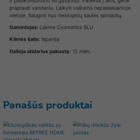
ir pasikonsultuoti su gydytoju. Patekus į akis, gerai
praplauti vandeniu. Laikyti vaikams nepasiekiamoje
vietoje. Saugoti nuo tiesioginių saulės spindulių.
Gamintojas:
Lakme Cosmetics SLU
Kilmės šalis:
Ispanija
Galioja atidarius pakuotę:
12 mėn.
Panašūs produktai