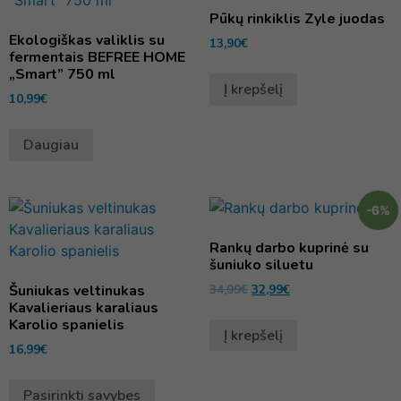
Pūkų rinkiklis Zyle juodas
Ekologiškas valiklis su
13,90
€
fermentais BEFREE HOME
„Smart” 750 ml
Į krepšelį
10,99
€
Daugiau
-6%
Rankų darbo kuprinė su
šuniuko siluetu
Šuniukas veltinukas
34,99
€
32,99
€
Kavalieriaus karaliaus
Karolio spanielis
Į krepšelį
16,99
€
Pasirinkti savybes