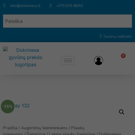
info@dokrinesa.lt
+370 679 48351
Gyvūnų viešbutis
0
-15%
Pradžia
/
Augintinių šeimininkams
/
Plaukų
priemonės
/
Šampūnai
/
Lakme plaukų šampūnai
/ Drėkinamas