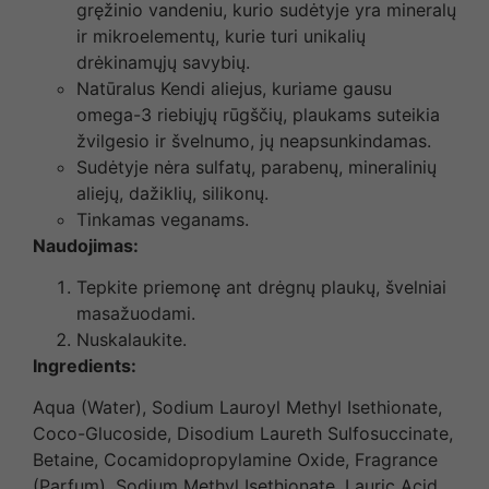
gręžinio vandeniu, kurio sudėtyje yra mineralų
ir mikroelementų, kurie turi unikalių
drėkinamųjų savybių.
Natūralus Kendi aliejus, kuriame gausu
omega-3 riebiųjų rūgščių, plaukams suteikia
žvilgesio ir švelnumo, jų neapsunkindamas.
Sudėtyje nėra sulfatų, parabenų, mineralinių
aliejų, dažiklių, silikonų.
Tinkamas veganams.
Naudojimas:
Tepkite priemonę ant drėgnų plaukų, švelniai
masažuodami.
Nuskalaukite.
Ingredients:
Aqua (Water), Sodium Lauroyl Methyl Isethionate,
Coco-Glucoside, Disodium Laureth Sulfosuccinate,
Betaine, Cocamidopropylamine Oxide, Fragrance
(Parfum), Sodium Methyl Isethionate, Lauric Acid,