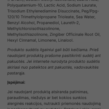
Polyquaternium-10, Lactic Acid, Sodium Laurate,
Trisodium Ethylenediamine Disuccinate, Peg/Ppg-
120/10 Trimethylolpropane Trioleate, Sea Water,
Benzyl Alcohol, Propanediol, Laureth-2,
Methylchloroisothiazolinone,
Methylisothiazolinone, Zingiber Officinale Root Oil,
Hexyl Cinnamal, Limonene, Linalool.
Produkto sudėtis ilgainiui gali būti keičiama. Prieš
naudojant produktą prašome pasitikrinti sudėtį ant
pakuotės. Jei internete nurodyta produkto sudėtis
skiriasi nuo pateiktos ant pakuotės, vadovaukitės
pastarąja.
Įspėjimai:
Jei naudojant produktą atsiranda patinimas,
paraudimas, niežulys ar bet kokios sunkios
alerginės reakcijos, nutraukti priemonės naudojimą