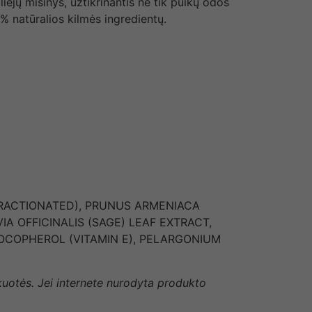
iejų mišinys, užtikrinantis ne tik puikų odos
% natūralios kilmės ingredientų.
FRACTIONATED), PRUNUS ARMENIACA
IA OFFICINALIS (SAGE) LEAF EXTRACT,
TOCOPHEROL (VITAMIN E), PELARGONIUM
akuotės. Jei internete nurodyta produkto