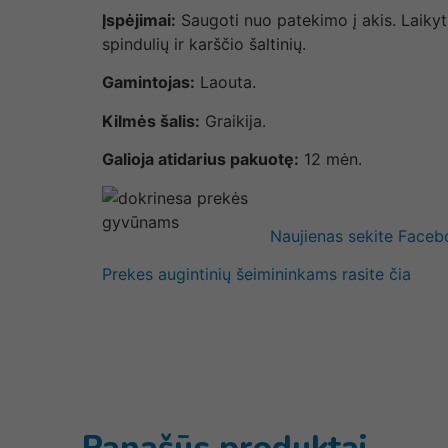
Įspėjimai:
Saugoti nuo patekimo į akis. Laikyti
spindulių ir karščio šaltinių.
Gamintojas:
Laouta.
Kilmės šalis:
Graikija.
Galioja atidarius pakuotę:
12 mėn.
Naujienas sekite Face
Prekes augintinių šeimininkams rasite čia
Panašūs produktai