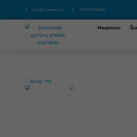
info@dokrinesa.lt
+370 679 48351
Naujienos
Šu