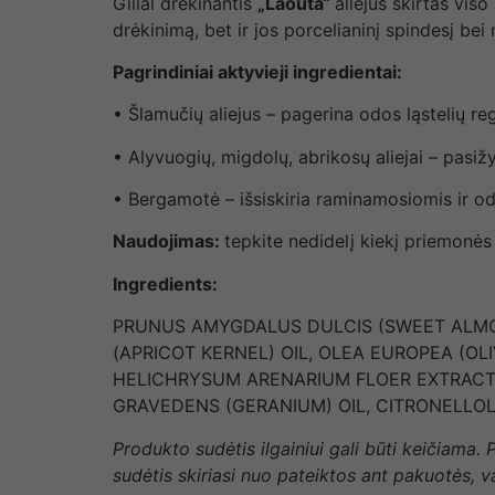
Giliai drėkinantis
„Laouta“
aliejus skirtas vis
drėkinimą, bet ir jos porcelianinį spindesį be
Pagrindiniai aktyvieji ingredientai:
• Šlamučių aliejus – pagerina odos ląstelių rege
• Alyvuogių, migdolų, abrikosų aliejai – pasiž
• Bergamotė – išsiskiria raminamosiomis ir 
Naudojimas:
tepkite nedidelį kiekį priemonė
Ingredients:
PRUNUS AMYGDALUS DULCIS (SWEET ALMON
(APRICOT KERNEL) OIL, OLEA EUROPEA (OLI
HELICHRYSUM ARENARIUM FLOER EXTRACT, 
GRAVEDENS (GERANIUM) OIL, CITRONELLOL,
Produkto sudėtis ilgainiui gali būti keičiama.
sudėtis skiriasi nuo pateiktos ant pakuotės, 