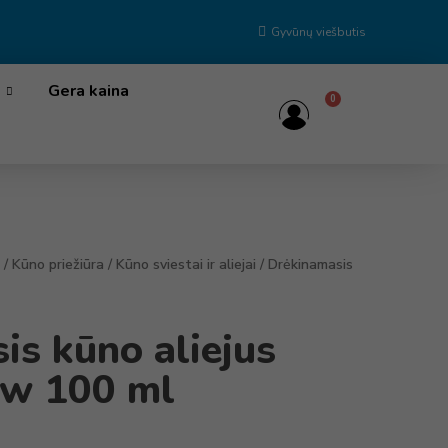
Gyvūnų viešbutis
Gera kaina
0
/
Kūno priežiūra
/
Kūno sviestai ir aliejai
/ Drėkinamasis
is kūno aliejus
ow 100 ml