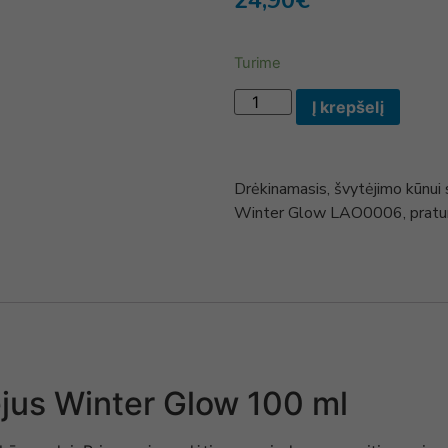
24,90
€
Turime
Į krepšelį
Drėkinamasis, švytėjimo kūnui 
Winter Glow LAO0006, praturti
ejus Winter Glow 100 ml