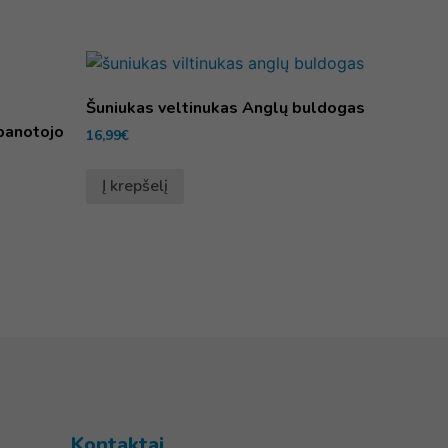
Šuniukas veltinukas Anglų buldogas
banotojo
16,99
€
Į krepšelį
Kontaktai