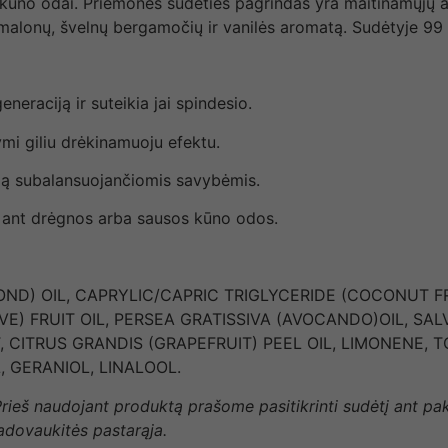
o kūno odai. Priemonės sudėties pagrindas yra maitinamųjų al
i malonų, švelnų bergamočių ir vanilės aromatą. Sudėtyje 99 
neraciją ir suteikia jai spindesio.
ymi giliu drėkinamuoju efektu.
odą subalansuojančiomis savybėmis.
s ant drėgnos arba sausos kūno odos.
D) OIL, CAPRYLIC/CAPRIC TRIGLYCERIDE (COCONUT 
VE) FRUIT OIL, PERSEA GRATISSIVA (AVOCANDO)OIL, SALV
CITRUS GRANDIS (GRAPEFRUIT) PEEL OIL, LIMONENE, 
 GERANIOL, LINALOOL.
 Prieš naudojant produktą prašome pasitikrinti sudėtį ant p
vadovaukitės pastarąja.