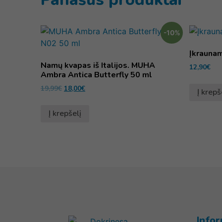
-10%
Įkraunam
Namų kvapas iš Italijos. MUHA
12,90
€
Ambra Antica Butterfly 50 ml
19,99
€
18,00
€
Į krepš
Į krepšelį
Infor