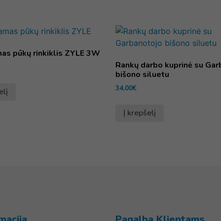
as pūkų rinkiklis ZYLE 3W
Rankų darbo kuprinė su Gar
bišono siluetu
34,00
€
elį
Į krepšelį
macija
Pagalba Klientams