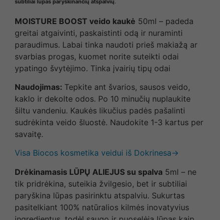
subtiliai lūpas paryškinančių atspalvių
.
MOISTURE BOOST veido kaukė
50ml – padeda
greitai atgaivinti, paskaistinti odą ir nuraminti
paraudimus. Labai tinka naudoti prieš makiažą ar
svarbias progas, kuomet norite suteikti odai
ypatingo švytėjimo. Tinka įvairių tipų odai
Naudojimas:
Tepkite ant švarios, sausos veido,
kaklo ir dekolte odos. Po 10 minučių nuplaukite
šiltu vandeniu. Kaukės likučius padės pašalinti
sudrėkinta veido šluostė. Naudokite 1-3 kartus per
savaitę.
Visa Biocos kosmetika veidui iš Dokrinesa→
Drėkinamasis LŪPŲ ALIEJUS su spalva
5ml – ne
tik pridrėkina, suteikia žvilgesio, bet ir subtiliai
paryškina lūpas pasirinktu atspalviu. Sukurtas
pasitelkiant 100% natūralios kilmės inovatyvius
ingredientus, todėl saugo ir puoselėja lūpas kaip