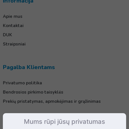
Informacija
Apie mus
Kontaktai
DUK
Straipsniai
Pagalba Klientams
Privatumo politika
Bendrosios pirkimo taisyklės
Prekių pristatymas, apmokėjimas ir grąžinimas
Mums rūpi jūsų privatumas
Kontaktai