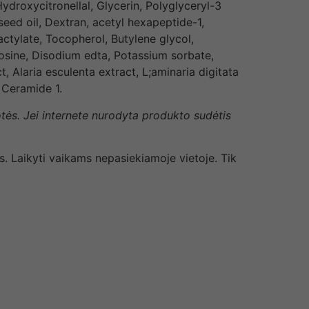
ydroxycitronellal, Glycerin, Polyglyceryl-3
 seed oil, Dextran, acetyl hexapeptide-1,
ctylate, Tocopherol, Butylene glycol,
osine, Disodium edta, Potassium sorbate,
Alaria esculenta extract, L;aminaria digitata
 Ceramide 1.
otės. Jei internete nurodyta produkto sudėtis
is. Laikyti vaikams nepasiekiamoje vietoje. Tik