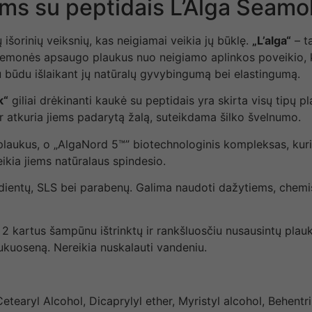
ms su peptidais L’Alga Seamo
 išorinių veiksnių, kas neigiamai veikia jų būklę.
„L’alga“
– ta
iemonės apsaugo plaukus nuo neigiamo aplinkos poveikio, k
 būdu išlaikant jų natūralų gyvybingumą bei elastingumą.
k“
giliai drėkinanti kaukė su peptidais yra skirta visų tipų 
s ir atkuria jiems padarytą žalą, suteikdama šilko švelnumo.
 plaukus, o „AlgaNord 5™” biotechnologinis kompleksas, kur
eikia jiems natūralaus spindesio.
dientų, SLS bei parabenų. Galima naudoti dažytiems, chemiš
t 2 kartus šampūnu ištrinktų ir rankšluosčiu nusausintų plau
ukuoseną. Nereikia nuskalauti vandeniu.
etearyl Alcohol, Dicaprylyl ether, Myristyl alcohol, Behentr