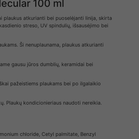
lecular 100 ml
i plaukus atkurianti bei puoselėjanti linija, skirta
asdienio streso, UV spindulių, išsausėjimo bei
plaukams. Ši nenuplaunama, plaukus atkurianti
iame gausu jūros dumblių, keramidai bei
kai pažeistiems plaukams bei po ilgalaikio
kų. Plaukų kondicionieriaus naudoti nereikia.
imonium chloride, Cetyl palmitate, Benzyl