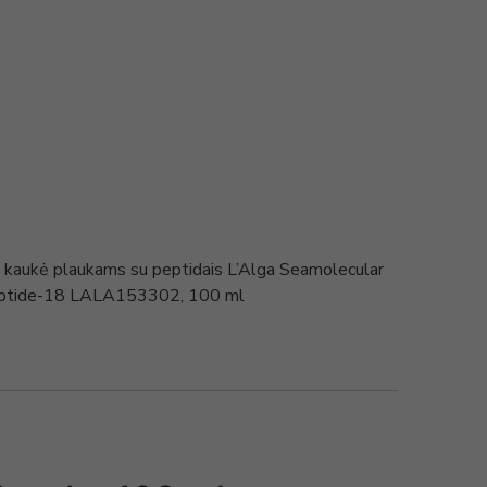
ti kaukė plaukams su peptidais L’Alga Seamolecular
ptide-18 LALA153302, 100 ml