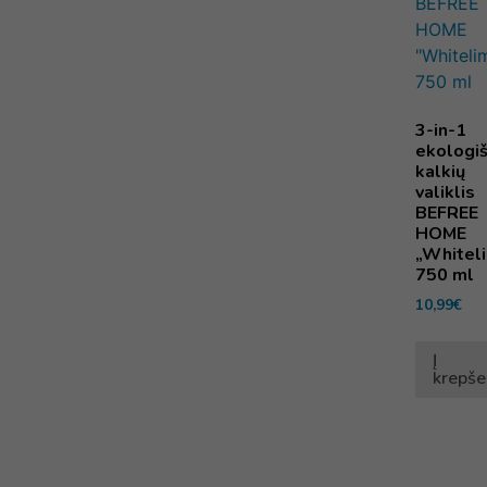
3-in-1
ekologi
kalkių
valiklis
BEFREE
HOME
„Whitel
750 ml
10,99
€
Į
krepše