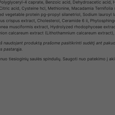
Polyglyceryl-4 caprate, Benzoic acid, Dehydroacetic acid, H
 Citric acid, Cysteine hcl, Methionine, Macadamia Ternifolia
 vegetable protein pg-propyl silanetriol, Sodium lauroyl la
s crispus extract, Cholesterol, Ceramide 6 ii, Phytosphing
ea musciformis extract, Hydrolyzed rhodophyceae extract, 
amnion calcareum extract (Lithothamnium calcareum extract),
rieš naudojant produktą prašome pasitikrinti sudėtį ant paku
s pastarąja.
 nuo tiesioginių saulės spindulių. Saugoti nuo patekimo į ak