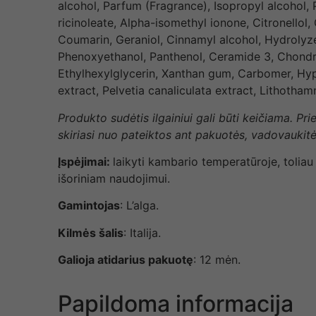
alcohol, Parfum (Fragrance), Isopropyl alcohol, 
ricinoleate, Alpha-isomethyl ionone, Citronellol,
Coumarin, Geraniol, Cinnamyl alcohol, Hydrolyzed
Phenoxyethanol, Panthenol, Ceramide 3, Chondru
Ethylhexylglycerin, Xanthan gum, Carbomer, Hypn
extract, Pelvetia canaliculata extract, Lithoth
Produkto sudėtis ilgainiui gali būti keičiama. P
skiriasi nuo pateiktos ant pakuotės, vadovaukitė
Įspėjimai:
laikyti kambario temperatūroje, toliau
išoriniam naudojimui.
Gamintojas
: L’alga.
Kilmės šalis
: Italija.
Galioja atidarius pakuotę
: 12 mėn.
Papildoma informacija