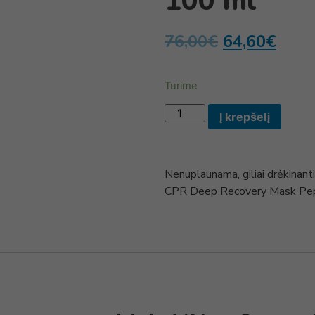
100 ml
76,00
€
64,60
€
Turime
Į krepšelį
Nenuplaunama, giliai drėkinan
CPR Deep Recovery Mask Pe