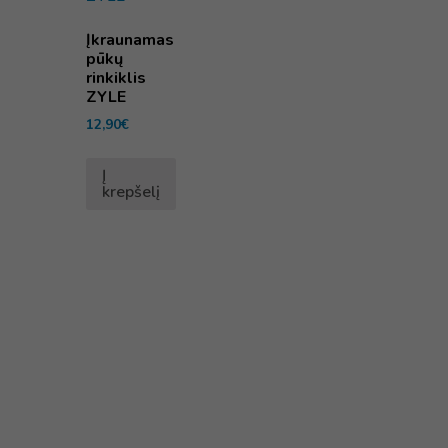
Įkraunamas
pūkų
rinkiklis
ZYLE
12,90
€
Į
krepšelį