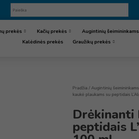
nų prekės
Kačių prekės
Augintinių šeimininkams
Kalėdinės prekės
Graužikų prekės
Pradžia
/
Augintinių šeimininkams
kaukė plaukams su peptidais L’A
Drėkinanti
peptidais 