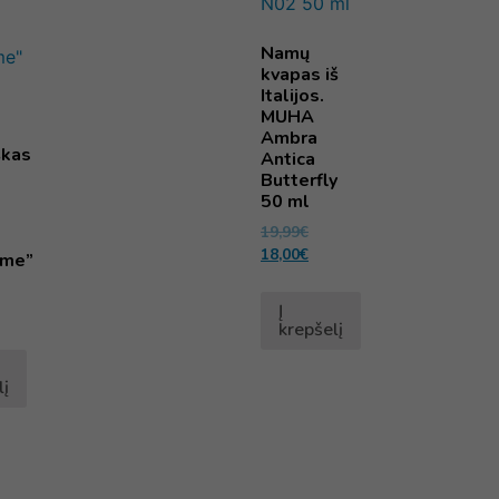
Namų
kvapas iš
Italijos.
MUHA
Ambra
škas
Antica
Butterfly
50 ml
19,99
€
18,00
€
ime”
Į
krepšelį
lį