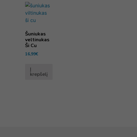
Šuniukas
veltinukas
Ši Cu
16,99
€
Į
krepšelį