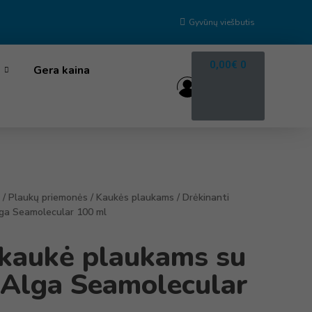
Gyvūnų viešbutis
0,00
€
0
Gera kaina
/
Plaukų priemonės
/
Kaukės plaukams
/ Drėkinanti
lga Seamolecular 100 ml
 kaukė plaukams su
L’Alga Seamolecular