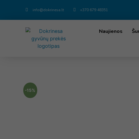
info@dokrinesa.lt
+370 679 48351
Naujienos
Šu
-15%