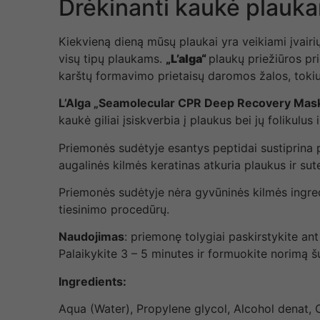
Drėkinanti kaukė plauka
Kiekvieną dieną mūsų plaukai yra veikiami įvairių
visų tipų plaukams.
„L’alga“
plaukų priežiūros pr
karštų formavimo prietaisų daromos žalos, tokiu
L’Alga „Seamolecular CPR Deep Recovery Mas
kaukė giliai įsiskverbia į plaukus bei jų folikulu
Priemonės sudėtyje esantys peptidai sustiprina
augalinės kilmės keratinas atkuria plaukus ir sut
Priemonės sudėtyje nėra gyvūninės kilmės ingre
tiesinimo procedūrų.
Naudojimas
: priemonę tolygiai paskirstykite an
Palaikykite 3 – 5 minutes ir formuokite norimą š
Ingredients:
Aqua (Water), Propylene glycol, Alcohol denat, C