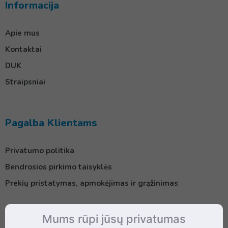
Informacija
Apie mus
Kontaktai
DUK
Straipsniai
Pagalba Klientams
Privatumo politika
Bendrosios pirkimo taisyklės
Prekių pristatymas, apmokėjimas ir grąžinimas
Mums rūpi jūsų privatumas
Kontaktai