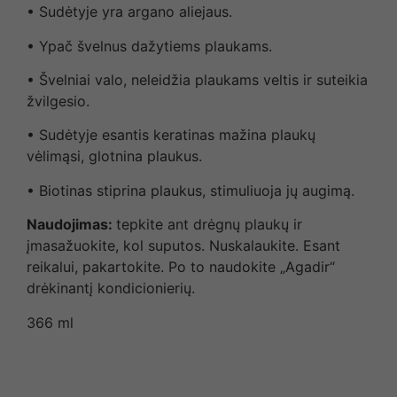
• Sudėtyje yra argano aliejaus.
• Ypač švelnus dažytiems plaukams.
• Švelniai valo, neleidžia plaukams veltis ir suteikia
žvilgesio.
• Sudėtyje esantis keratinas mažina plaukų
vėlimąsi, glotnina plaukus.
• Biotinas stiprina plaukus, stimuliuoja jų augimą.
Naudojimas:
tepkite ant drėgnų plaukų ir
įmasažuokite, kol suputos. Nuskalaukite. Esant
reikalui, pakartokite. Po to naudokite „Agadir“
drėkinantį kondicionierių.
366 ml