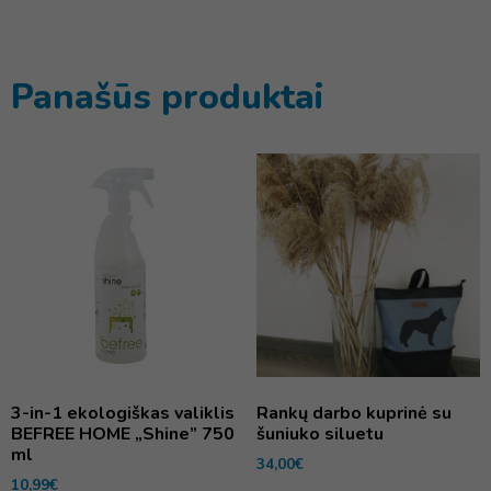
Panašūs produktai
3-in-1 ekologiškas valiklis
Rankų darbo kuprinė su
BEFREE HOME „Shine” 750
šuniuko siluetu
ml
34,00
€
10,99
€