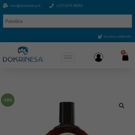
info@dokrinesa.lt
+370 679 48351
Gyvūnų viešbutis
0
-10%