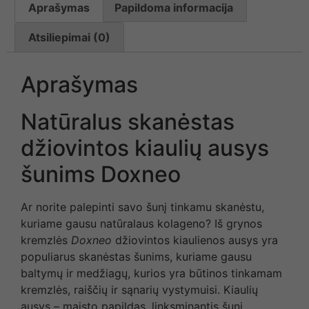
Aprašymas
Papildoma informacija
Atsiliepimai (0)
Aprašymas
Natūralus skanėstas
džiovintos kiaulių ausys
šunims Doxneo
Ar norite palepinti savo šunį tinkamu skanėstu,
kuriame gausu natūralaus kolageno? Iš grynos
kremzlės
Doxneo
džiovintos kiaulienos ausys yra
populiarus skanėstas šunims, kuriame gausu
baltymų ir medžiagų, kurios yra būtinos tinkamam
kremzlės, raiščių ir sąnarių vystymuisi. Kiaulių
ausys – maisto papildas, linksminantis šunį,