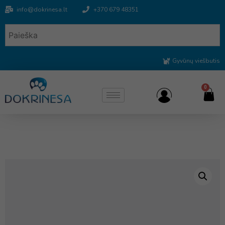
info@dokrinesa.lt
+370 679 48351
Gyvūnų viešbutis
0