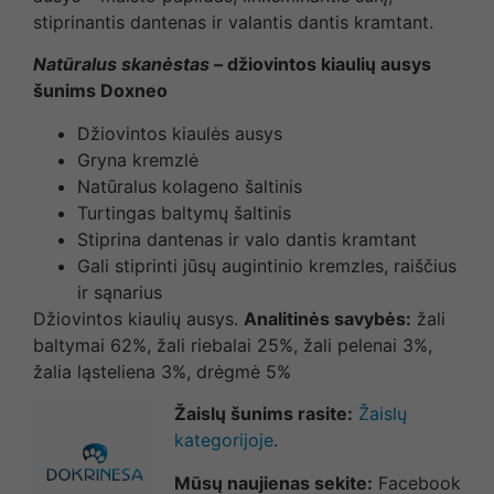
stiprinantis dantenas ir valantis dantis kramtant.
Natūralus skanėstas –
džiovintos kiaulių ausys
šunims Doxneo
Džiovintos kiaulės ausys
Gryna kremzlė
Natūralus kolageno šaltinis
Turtingas baltymų šaltinis
Stiprina dantenas ir valo dantis kramtant
Gali stiprinti jūsų augintinio kremzles, raiščius
ir sąnarius
Džiovintos kiaulių ausys.
Analitinės savybės:
žali
baltymai 62%, žali riebalai 25%, žali pelenai 3%,
žalia ląsteliena 3%, drėgmė 5%
Žaislų šunims rasite:
Žaislų
kategorijoje
.
Mūsų naujienas sekite:
Facebook