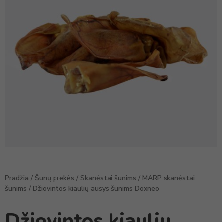
Pradžia
/
Šunų prekės
/
Skanėstai šunims
/
MARP skanėstai
šunims
/ Džiovintos kiaulių ausys šunims Doxneo
Džiovintos kiaulių