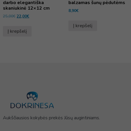
darbo elegantiška
balzamas šunų pėdutėms
skaniukinė 12×12 cm
8,90
€
25,00
€
22,00
€
Į krepšelį
Į krepšelį
Aukščiausios kokybės prekės Jūsų augintiniams.