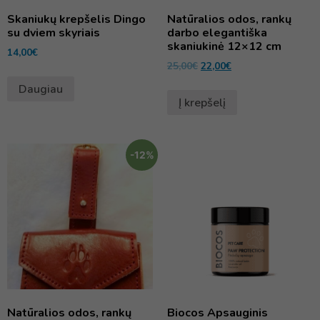
Skaniukų krepšelis Dingo
Natūralios odos, rankų
su dviem skyriais
darbo elegantiška
skaniukinė 12×12 cm
14,00
€
25,00
€
22,00
€
Daugiau
Į krepšelį
-12%
Natūralios odos, rankų
Biocos Apsauginis