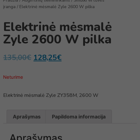
Pradžia
/
Augintinių šeimininkams
/
Smulki virtuvės
įranga
/ Elektrinė mėsmalė Zyle 2600 W pilka
Elektrinė mėsmalė
Zyle 2600 W pilka
135,00
€
128,25
€
Neturime
Elektrinė mėsmalė Zyle ZY358M, 2600 W
Aprašymas
Papildoma informacija
Aprašymas