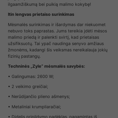
ilgaamžiškumą bei puikią malimo kokybę!
Itin lengvas prietaiso surinkimas
Mėsmalės surinkimas ir išardymas dar niekuomet
nebuvo toks paprastas. Jums tereikia įdėti mėsos
malimo priedą ir palenkti svirtį, kad prietaisas
užsifiksuotų. Tai ypač naudinga senyvo amžiaus
žmonėms, kadangi šis veiksmas nereikalauja jokių
fizinių pastangų.
Techninės „Zyle“ mėsmalės savybės:
• Galingumas: 2600 W;
• 2 veikimo greičiai;
• Nerūdijančio plieno ašmenys;
• Metaliniai krumpliaračiai;
• Didelis pripildymo padėklas, pagamintas iš