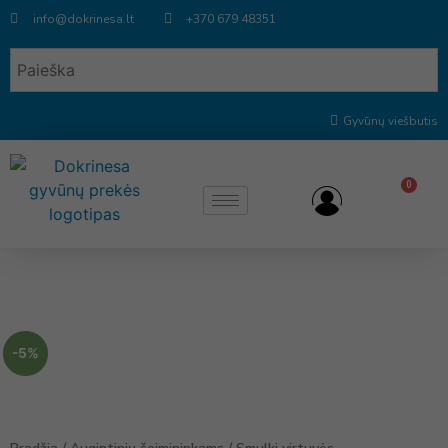
info@dokrinesa.lt
+370 679 48351
Gyvūnų viešbutis
0
-5%