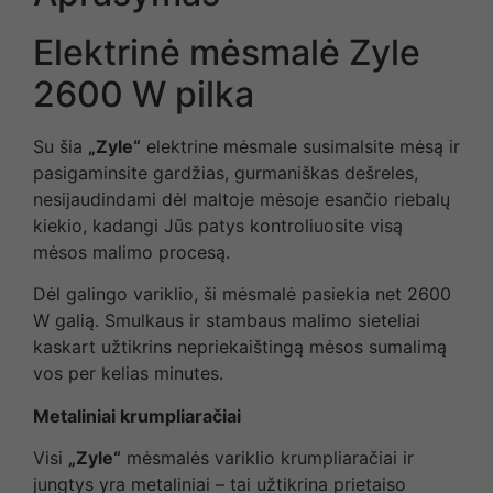
Elektrinė mėsmalė Zyle
2600 W pilka
Su šia
„Zyle“
elektrine mėsmale susimalsite mėsą ir
pasigaminsite gardžias, gurmaniškas dešreles,
nesijaudindami dėl maltoje mėsoje esančio riebalų
kiekio, kadangi Jūs patys kontroliuosite visą
mėsos malimo procesą.
Dėl galingo variklio, ši mėsmalė pasiekia net 2600
W galią. Smulkaus ir stambaus malimo sieteliai
kaskart užtikrins nepriekaištingą mėsos sumalimą
vos per kelias minutes.
Metaliniai krumpliaračiai
Visi
„Zyle“
mėsmalės variklio krumpliaračiai ir
jungtys yra metaliniai – tai užtikrina prietaiso