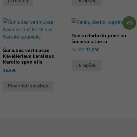
Į krepšelį
Į krepšelį
-6%
Rankų darbo kuprinė su
šuniuko siluetu
Šuniukas veltinukas
34,99
€
32,99
€
Kavalieriaus karaliaus
Karolio spanielis
Į krepšelį
16,99
€
Pasirinkti savybes