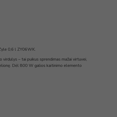
s Zyle 0,6 l ZY06WK.
o virdulys – tai puikus sprendimas mažai virtuvei,
kelionę. Dėl 800 W galios kaitinimo elemento