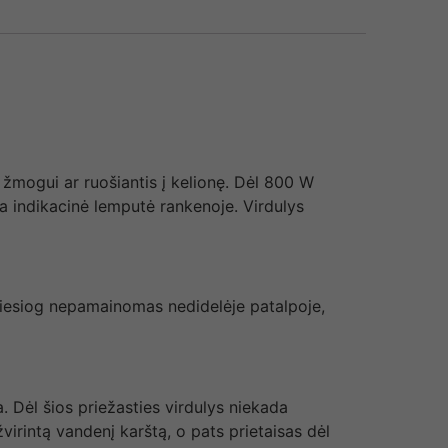
 žmogui ar ruošiantis į kelionę. Dėl 800 W
na indikacinė lemputė rankenoje. Virdulys
s tiesiog nepamainomas nedidelėje patalpoje,
a. Dėl šios priežasties virdulys niekada
žvirintą vandenį karštą, o pats prietaisas dėl