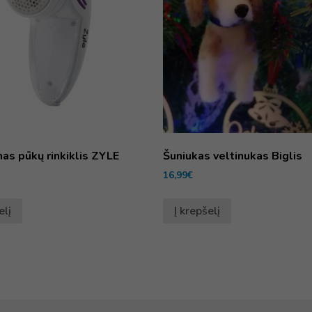
as pūkų rinkiklis ZYLE
Šuniukas veltinukas Biglis
16,99
€
elį
Į krepšelį