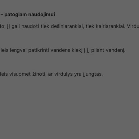
 – patogiam naudojimui
į gali naudoti tiek dešiniarankiai, tiek kairiarankiai. Virdul
leis lengvai patikrinti vandens kiekį į jį pilant vandenį.
is visuomet žinoti, ar virdulys yra įjungtas.