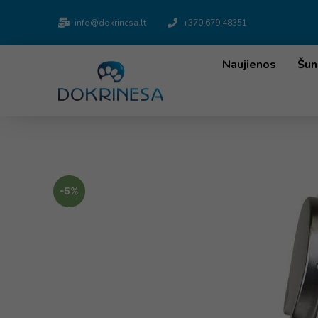
info@dokrinesa.lt
+370 679 48351
Naujienos
Šun
-5%