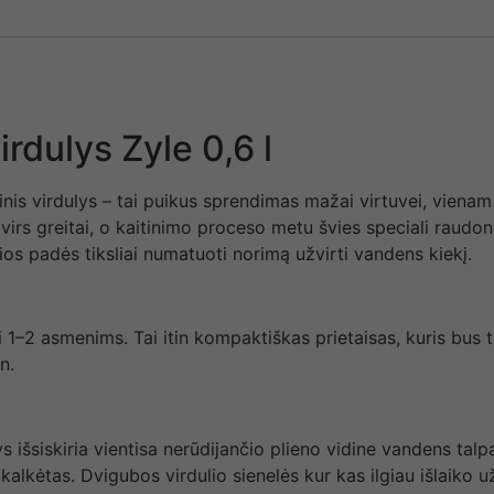
irdulys Zyle 0,6 l
inis virdulys – tai puikus sprendimas mažai virtuvei, vienam
virs greitai, o kaitinimo proceso metu švies speciali raudo
ios padės tiksliai numatuoti norimą užvirti vandens kiekį.
ti 1–2 asmenims. Tai itin kompaktiškas prietaisas, kuris bu
n.
s išsiskiria vientisa nerūdijančio plieno vidine vandens talp
 kalkėtas. Dvigubos virdulio sienelės kur kas ilgiau išlaiko u