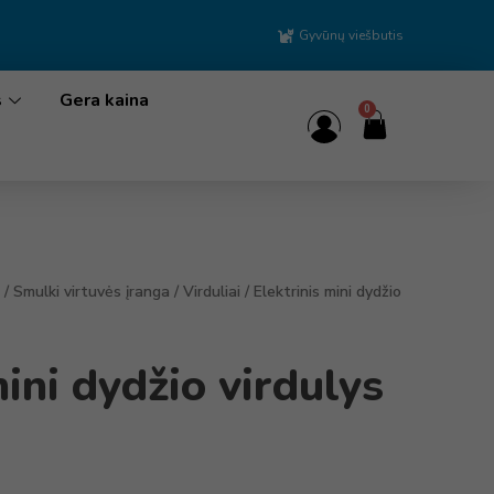
Gyvūnų viešbutis
s
Gera kaina
0
/
Smulki virtuvės įranga
/
Virduliai
/ Elektrinis mini dydžio
mini dydžio virdulys