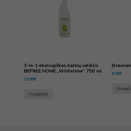
3-in-1 ekologiškas kalkių valiklis
Įkraunam
BEFREE HOME „Whitelime” 750 ml
9,90
€
10,99
€
Į krepš
Į krepšelį