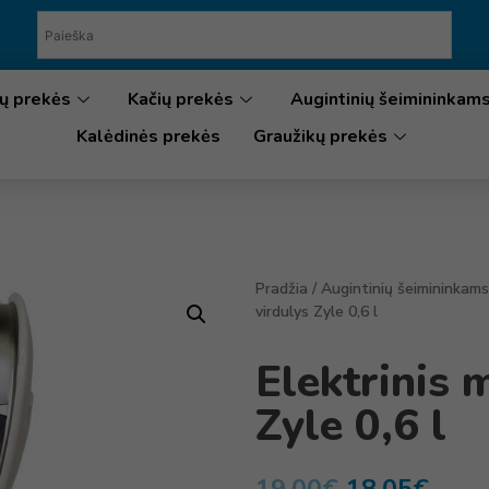
ų prekės
Kačių prekės
Augintinių šeimininkam
Kalėdinės prekės
Graužikų prekės
Pradžia
/
Augintinių šeimininkams
virdulys Zyle 0,6 l
Elektrinis 
Zyle 0,6 l