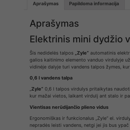
Aprašymas
Papildoma informacija
Aprašymas
Elektrinis mini dydžio v
Šis nedidelės talpos
„Zyle“
automatinis elektr
galios kaitinimo elemento vanduo virdulyje už
vidinėje dalyje turi vandens talpos žymes, kur
0,6 l vandens talpa
„
Zyle“
0,6 l talpos virdulys pritaikytas naudo
kur mažai vietos, laikant virdulį ant stalo ir pa
Vientisas nerūdijančio plieno vidus
Ergonomiškas ir funkcionalus „Zyle“ el. virduly
nepradės leisti vandens, netgi jei jis bus ypač