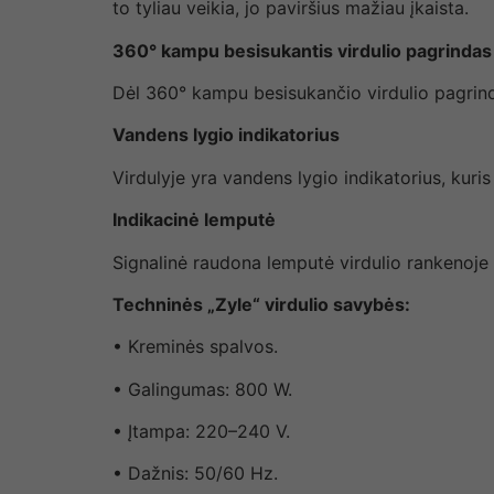
to tyliau veikia, jo paviršius mažiau įkaista.
360° kampu besisukantis virdulio pagrindas
Dėl 360° kampu besisukančio virdulio pagrindo, j
Vandens lygio indikatorius
Virdulyje yra vandens lygio indikatorius, kuris 
Indikacinė lemputė
Signalinė raudona lemputė virdulio rankenoje le
Techninės „Zyle“ virdulio savybės:
• Kreminės spalvos.
• Galingumas: 800 W.
• Įtampa: 220–240 V.
• Dažnis: 50/60 Hz.