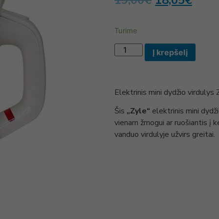
19,00
€
18,05
€
Turime
Į krepšelį
Elektrinis mini dydžio virduly
Šis
„Zyle“
elektrinis mini dydži
vienam žmogui ar ruošiantis į 
vanduo virdulyje užvirs greitai.