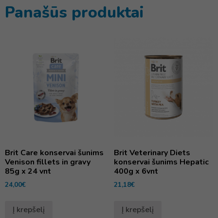
Panašūs produktai
Brit Care konservai šunims
Brit Veterinary Diets
Venison fillets in gravy
konservai šunims Hepatic
85g x 24 vnt
400g x 6vnt
24,00
€
21,18
€
Į krepšelį
Į krepšelį