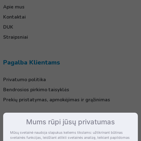
Apie mus
Kontaktai
DUK
Straipsniai
Pagalba Klientams
Privatumo politika
Bendrosios pirkimo taisyklės
Prekių pristatymas, apmokėjimas ir grąžinimas
Mums rūpi jūsų privatumas
Kontaktai
Mūsų svetainė naudoja slapukus keliems tikslams: užtikrinant būtinas
svetainės funkcijas, leidžiant atlikti svetainės analizę, teikiant papildomas