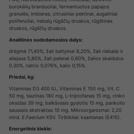
burokėlių branduoliai, fermentuotos papajos
granulės, imbieras, citrusiniai pektinai, augaliniai
polifenoliai, riebalų rūgščių druskos, rūgštinės
druskos, rūgščių druskos.
Analitinės sudedamosios dalys:
drėgmė 71,40%; žali baltymai 8,20%, žali riebalai ir
aliejaus 5,80%, žali pelenai 0,60%, žalios skaidulos
0,30%, natrio 0,076%, kalio 0,15%.
Priedai, kg:
Vitaminas D3 400 IU., Vitaminas E 150 mg, Vit. C
50 mg, taurinas 180 mg, L-triptofanas 15 mg, cinko
oksidas 39 mg, balkšvasis gyslotis 15 mg, pankolio
sausasis ekstraktas 10 mg. Mikroorganizmai: 2,20
mlrd.
E.Faecium
KSV. Tirštikliai: ksantanas (E415).
Energetinis kiekis: