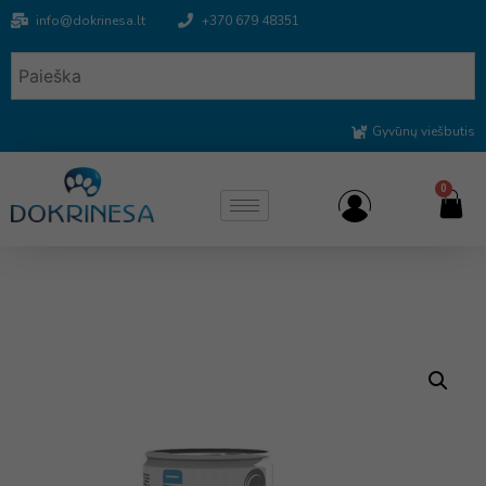
info@dokrinesa.lt
+370 679 48351
Gyvūnų viešbutis
0