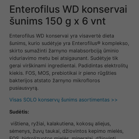
Enterofilus WD konservai
šunims 150 g x 6 vnt
Enterofilus WD konservai yra visavertė dieta
šunims, kurio sudėtyje yra Enterofilus® komplekso,
skirto sumažinti žarnyno malabsorbciją ūminio
viduriavimo metu bei atsigaunant. Sudėtyje tik
gerai virškinami ingredientai. Padidintas elektrolitų
kiekis. FOS, MOS, prebiotikai ir pieno rūgšties
bakterijos atstato žarnyno mikrofloros
pusiausvyrą.
Visas SOLO konservų šunims asortimentas >>
Sudėtis:
vištiena, ryžiai, kalakutiena, kokosų aliejus,
sėmenys, žuvų taukai, džiovintos kepimo mielės,
FOS, hidrolizuotos mielės, mineralai, džiovinti