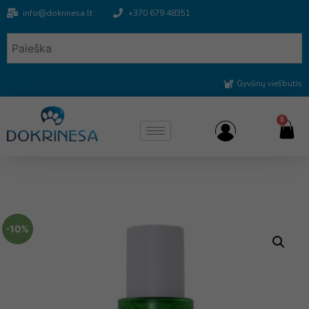
info@dokrinesa.lt
+370 679 48351
Gyvūnų viešbutis
0
-10%