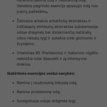
nuraminti jautrią odą ir raustančią odą.
Vandens pagrindo esencija apsaugo odą nuo
įvairių pažeidimų.
Žaliosios arbatos arbatžolių ekstraktas ir
irdžialapių stimburių ekstraktas subalansuoja
odoje drėgmės bei išsiskiriančių natūralių
odos riebalų lygį ir suteikia odai glotnumo ir
švytėjimo.
Vitaminas B5 (Pantenolis) ir hialurono rūgštis
neleidžia odai išsausėti ir ją intensyviai
drėkina.
Išskirtinės esencijos veidui savybės:
Ramina į raudonumą linkusią odą;
Ramina probleminę odą;
Sureguliuoja odoje drėgmės lygį;