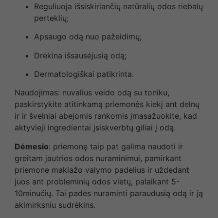
Reguliuoja išsiskiriančių natūralių odos riebalų
perteklių;
Apsaugo odą nuo pažeidimų;
Drėkina išsausėjusią odą;
Dermatologiškai patikrinta.
Naudojimas: nuvalius veido odą su toniku,
paskirstykite atitinkamą priemonės kiekį ant delnų
ir ir švelniai abejomis rankomis įmasažuokite, kad
aktyvieji ingredientai įsiskverbtų giliai į odą.
Dėmesio
: priemonę taip pat galima naudoti ir
greitam jautrios odos nuraminimui, pamirkant
priemone makiažo valymo padelius ir uždedant
juos ant probleminių odos vietų, palaikant 5-
10minučių. Tai padės nuraminti paraudusią odą ir ją
akimirksniu sudrėkins.