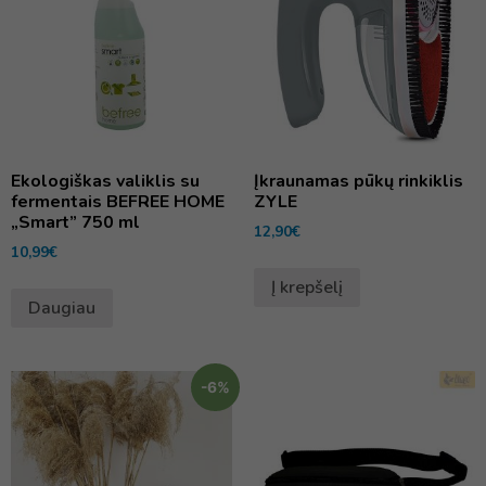
Ekologiškas valiklis su
Įkraunamas pūkų rinkiklis
fermentais BEFREE HOME
ZYLE
„Smart” 750 ml
12,90
€
10,99
€
Į krepšelį
Daugiau
-6%