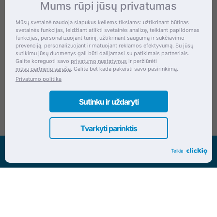
Mums rūpi jūsų privatumas
Kontaktai
Mūsų svetainė naudoja slapukus keliems tikslams: užtikrinant būtinas
svetainės funkcijas, leidžiant atlikti svetainės analizę, teikiant papildomas
Šventupės g. 28, Kaunas, Lietuva
funkcijas, personalizuojant turinį, užtikrinant saugumą ir sukčiavimo
prevenciją, personalizuojant ir matuojant reklamos efektyvumą. Su jūsų
+370 (672) 27 650
sutikimu jūsų duomenys gali būti dalijamasi su patikimais partneriais.
Galite koreguoti savo
privatumo nustatymus
ir peržiūrėti
info@dokrinesa.lt
mūsų partnerių sąrašą
. Galite bet kada pakeisti savo pasirinkimą.
Privatumo politika
MB PETHOMEPEOPLE
Įmonės kodas: 305695822
Sutinku ir uždaryti
Tvarkyti parinktis
Visos teisės saugomos www.dokrinesa.lt
Teikia