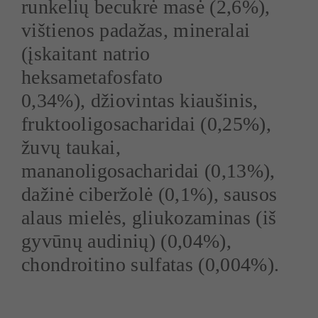
runkelių becukrė masė (2,6%),
vištienos padažas, mineralai
(įskaitant natrio
heksametafosfato
0,34%), džiovintas kiaušinis,
fruktooligosacharidai (0,25%),
žuvų taukai,
mananoligosacharidai (0,13%),
dažinė ciberžolė (0,1%), sausos
alaus mielės, gliukozaminas (iš
gyvūnų audinių) (0,04%),
chondroitino sulfatas (0,004%).