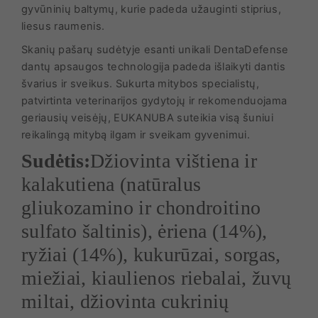
gyvūninių baltymų, kurie padeda užauginti stiprius,
liesus raumenis.
Skanių pašarų sudėtyje esanti unikali DentaDefense
dantų apsaugos technologija padeda išlaikyti dantis
švarius ir sveikus. Sukurta mitybos specialistų,
patvirtinta veterinarijos gydytojų ir rekomenduojama
geriausių veisėjų, EUKANUBA suteikia visą šuniui
reikalingą mitybą ilgam ir sveikam gyvenimui.
Sudėtis:
Džiovinta vištiena ir
kalakutiena (natūralus
gliukozamino ir chondroitino
sulfato šaltinis), ėriena (14%),
ryžiai (14%), kukurūzai, sorgas,
miežiai, kiaulienos riebalai, žuvų
miltai, džiovinta cukrinių