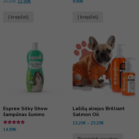
25,00
€
22,00
€
9,90
€
Į krepšelį
Į krepšelį
Espree Silky Show
Lašišų aliejus Brilliant
šampūnas šunims
Salmon Oil
13,20
€
–
23,29
€
Įvertinimas:
14,99
€
5.00
iš 5
Pasirinkti savybes