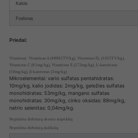
Kalcis
Fosforas
Priedai:
Vitaminai: Vitaminas A (48962TV/kg), Vitaminas D₃ (1625TV/kg),
Vitaminas C (61mg/kg), Vitaminas E (272mg/kg), L-karnitinas
(50mg/kg), β-karotenas (5mg/kg)
Mikroelementai: vario sulfatas pentahidratas:
10mg/kg, kalio jodidas: 2mg/kg, geležies sulfatas
monohidratas: 53mg/kg, mangano sulfatas
monohidratas: 30mg/kg, cinko oksidas: 88mg/kg,
natrio selenitas: 0,04mg/kg.
Nepridėta dirbtinių skonio stipriklių
Nepridėta dirbtinių dažiklių