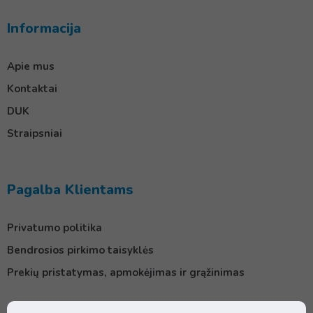
Informacija
Apie mus
Kontaktai
DUK
Straipsniai
Pagalba Klientams
Privatumo politika
Bendrosios pirkimo taisyklės
Prekių pristatymas, apmokėjimas ir grąžinimas