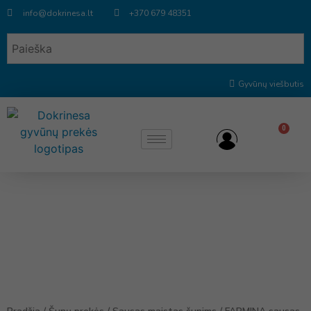
info@dokrinesa.lt
+370 679 48351
Gyvūnų viešbutis
0