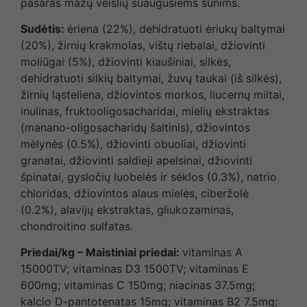
pašaras mažų veislių suaugusiems šunims.
Sudėtis:
ėriena (22%), dehidratuoti ėriukų baltymai
(20%), žirnių krakmolas, vištų riebalai, džiovinti
moliūgai (5%), džiovinti kiaušiniai, silkės,
dehidratuoti silkių baltymai, žuvų taukai (iš silkės),
žirnių ląsteliena, džiovintos morkos, liucernų miltai,
inulinas, fruktooligosacharidai, mielių ekstraktas
(manano-oligosacharidų šaltinis), džiovintos
mėlynės (0.5%), džiovinti obuoliai, džiovinti
granatai, džiovinti saldieji apelsinai, džiovinti
špinatai, gysločių luobelės ir sėklos (0.3%), natrio
chloridas, džiovintos alaus mielės, ciberžolė
(0.2%), alavijų ekstraktas, gliukozaminas,
chondroitino sulfatas.
Priedai/kg – Maistiniai priedai:
vitaminas A
15000TV; vitaminas D3 1500TV; vitaminas E
600mg; vitaminas C 150mg; niacinas 37.5mg;
kalcio D-pantotenatas 15mg; vitaminas B2 7.5mg;