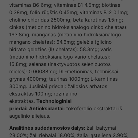
vitaminas B6 6mg; vitaminas B1 4.5mg; biotinas
0.38mg; folio rūgštis 0.45mg; vitaminas B12 0.1mg;
cholino chloridas 2500mg; beta karotinas 1.5mg;
cinkas (metionino hidroksianalogo cinko chelatas):
163.8mg; manganas (metionino hidroksianalogo
mangano chelatas): 64.6mg; geležis (glicino
hidrato geležies (II) chelatas): 58.3mg; varis
(metionino hidroksianalogo vario chelatas):
15.8mg; selenas (inaktyvuotos selenizuotos
mielės): 0.00088mg; DL-metioninas, techniškai
grynas 4000mg; taurinas 1000mg; L-karnitinas
300mg. Jusliniai priedai: žaliosios arbatos
ekstraktas 100mg; rozmarino
ekstraktas.
Technologiniai
priedai:
Antioksidantai:
tokoferolio ekstraktai iš
augalinio aliejaus.
Analitinės sudedamosios dalys:
žali baltymai
28.00%; žali riebalai 18.00%; žalia ląsteliena 2.90%;