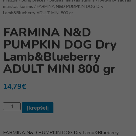
Pradžia
/
Šunų prekės
/
Sausas maistas šunims
/
FARMINA sausas
maistas šunims
/ FARMINA N&D PUMPKIN DOG Dry
Lamb&Blueberry ADULT MINI 800 gr
FARMINA N&D
PUMPKIN DOG Dry
Lamb&Blueberry
ADULT MINI 800 gr
14,79
€
Į krepšelį
FARMINA N&D PUMPKIN DOG Dry Lamb&Blueberry