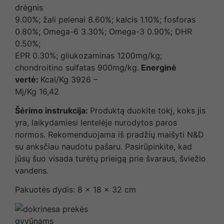
drėgnis
9.00%; žali pelenai 8.60%; kalcis 1.10%; fosforas
0.80%; Omega-6 3.30%; Omega-3 0.90%; DHR
0.50%;
EPR 0.30%; gliukozaminas 1200mg/kg;
chondroitino sulfatas 900mg/kg.
Energinė
vertė:
Kcal/Kg 3926 –
Mj/Kg 16,42
Šėrimo instrukcija:
Produktą duokite tokį, koks jis
yra, laikydamiesi lentelėje nurodytos paros
normos. Rekomenduojama iš pradžių maišyti N&D
su anksčiau naudotu pašaru. Pasirūpinkite, kad
jūsų šuo visada turėtų prieigą prie švaraus, šviežio
vandens.
Pakuotės dydis: 8 x 18 x 32 cm