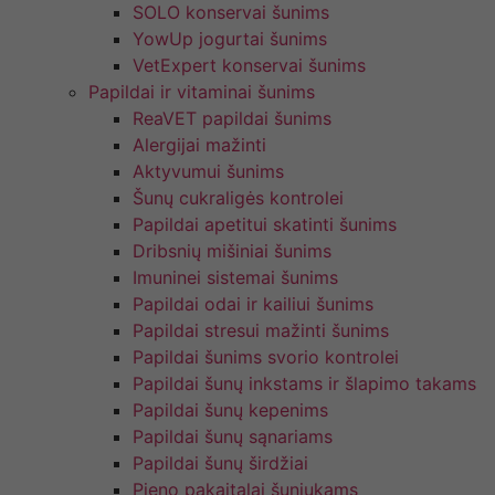
SOLO konservai šunims
YowUp jogurtai šunims
VetExpert konservai šunims
Papildai ir vitaminai šunims
ReaVET papildai šunims
Alergijai mažinti
Aktyvumui šunims
Šunų cukraligės kontrolei
Papildai apetitui skatinti šunims
Dribsnių mišiniai šunims
Imuninei sistemai šunims
Papildai odai ir kailiui šunims
Papildai stresui mažinti šunims
Papildai šunims svorio kontrolei
Papildai šunų inkstams ir šlapimo takams
Papildai šunų kepenims
Papildai šunų sąnariams
Papildai šunų širdžiai
Pieno pakaitalai šuniukams