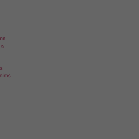
ims
ms
s
unims