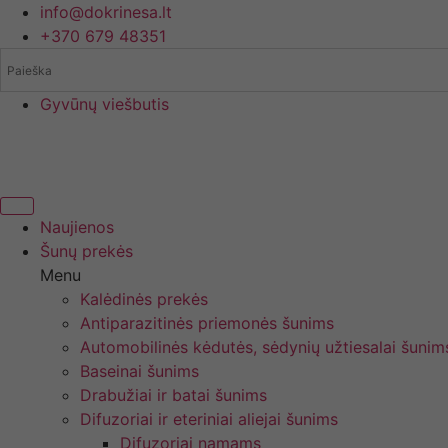
Eiti
info@dokrinesa.lt
prie
+370 679 48351
turinio
Gyvūnų viešbutis
Naujienos
Šunų prekės
Menu
Kalėdinės prekės
Antiparazitinės priemonės šunims
Automobilinės kėdutės, sėdynių užtiesalai šunim
Baseinai šunims
Drabužiai ir batai šunims
Difuzoriai ir eteriniai aliejai šunims
Difuzoriai namams