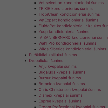
Vet selection kondicionieriai šunims
TRIXIE kondicionierius šunims
TropiClean kondicionieriai šunims
VetExpert kondicionieriai šunims
FluidoPet kondicionieriai ir kaukės šu
Yuup kondicionieriai šunims
IV SAN BERNARD kndicionieriai šunim
Wahl Pro kondicionieriai šunims
Wilda Siberica kondicionieriai šunims
Purškikliai kailiukui šunims
Kvepaliukai šunims
Anju kvepalai šunims
Bugalugs kvepalai šunims
Burbur kvepalai šunims
Botaniqa kvepalai šunims
Chris Christensen kvepalai šunims
Diamex kvepalai šunims
Espree kvepalai šunims
Groom Professional kvepalai šunims