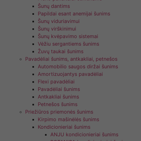
Šunų dantims
Papildai esant anemijai šunims
Šunų viduriavimui
Šunų virškinimui
Šunų kvėpavimo sistemai
Vėžiu sergantiems šunims
Žuvų taukai šunims
Pavadėliai šunims, antkakliai, petnešos
Automobilio saugos diržai šunims
Amortizuojantys pavadėliai
Flexi pavadėliai
Pavadėliai šunims
Antkakliai šunims
Petnešos šunims
Priežiūros priemonės šunims
Kirpimo mašinėlės šunims
Kondicionieriai šunims
ANJU kondicionieriai šunims