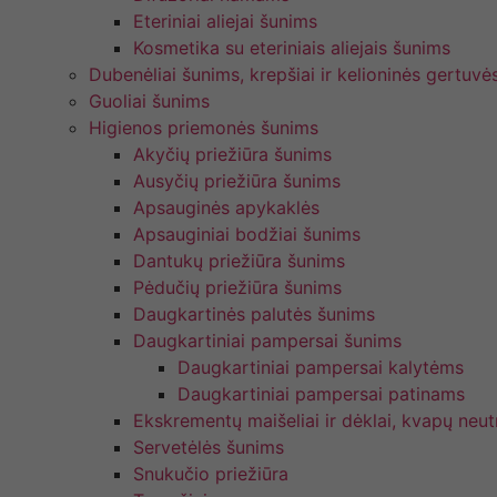
Eteriniai aliejai šunims
Kosmetika su eteriniais aliejais šunims
Dubenėliai šunims, krepšiai ir kelioninės gertuvė
Guoliai šunims
Higienos priemonės šunims
Akyčių priežiūra šunims
Ausyčių priežiūra šunims
Apsauginės apykaklės
Apsauginiai bodžiai šunims
Dantukų priežiūra šunims
Pėdučių priežiūra šunims
Daugkartinės palutės šunims
Daugkartiniai pampersai šunims
Daugkartiniai pampersai kalytėms
Daugkartiniai pampersai patinams
Ekskrementų maišeliai ir dėklai, kvapų neutr
Servetėlės šunims
Snukučio priežiūra