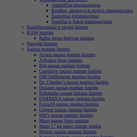
Antpirščiai trimingavimui
Kreidos, akmenys ir pudros trimingavimui
Šampūnai trimingavimui
Šepečiai ir šukos trimingavimui
Rankšluostukai ir pledai šunims
RAW maistas
Rafus menu šaldytas maistas
Snoodai šunims
Sausas maistas šunims
Acana sausas maistas šunims
Advance šunų maistas
Brit sausas maistas šunims
Carnilove sausas maistas šunims
Diff liofilizuotas maistas šunims
Dr. Clauder’s sausas maistas šunims
Doxneo sausas maistas šunims
Eukanuba sausas maistas šunims
FARMINA sausas maistas šunims
Forza10 sausas maistas šunims
Gemon sausas maistas šunims
Hill’s sausas maistas šunims
Marp sausas šunų maistas
Marp 17 kg sauso maisto maišai
Monge sausas maistas šunims