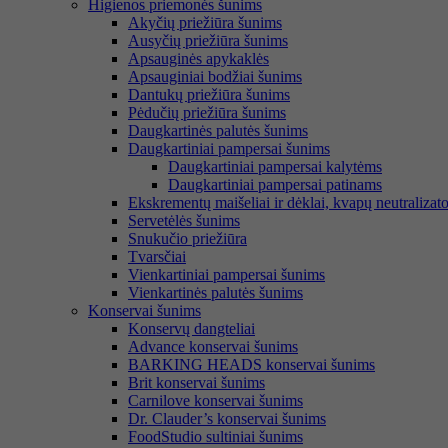
Higienos priemonės šunims
Akyčių priežiūra šunims
Ausyčių priežiūra šunims
Apsauginės apykaklės
Apsauginiai bodžiai šunims
Dantukų priežiūra šunims
Pėdučių priežiūra šunims
Daugkartinės palutės šunims
Daugkartiniai pampersai šunims
Daugkartiniai pampersai kalytėms
Daugkartiniai pampersai patinams
Ekskrementų maišeliai ir dėklai, kvapų neutralizato
Servetėlės šunims
Snukučio priežiūra
Tvarsčiai
Vienkartiniai pampersai šunims
Vienkartinės palutės šunims
Konservai šunims
Konservų dangteliai
Advance konservai šunims
BARKING HEADS konservai šunims
Brit konservai šunims
Carnilove konservai šunims
Dr. Clauder’s konservai šunims
FoodStudio sultiniai šunims