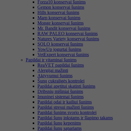
Forza10 konservai šunims
Gemon konservai šunims
Hills konservai šunims
Marp konservai šunims
Monge konservai šunims
Mr. Bandit konservai šunims
RAW PALEO konservai šunims
Natures Variety konservai šunims
SOLO konservai šunims
YowUp jogurtai šunims
VetExpert konservai šunims
Papildai ir vitaminai šunims
ReaVET papildai šunims
Alergijai mažinti
Aktyvumui šunims
Šunų cukraligės kontrolei
Papildai apetitui skatinti šunims
Dribsnių mišiniai šunims
Imuninei sistemai šunims
Papildai odai ir kailiui šunims
Papildai stresui mažinti šunims
Papildai šunims svorio kontrolei
Papildai šunų inkstams ir šlapimo takams
Papildai šunų kepenims
Papildai šunų sąnariams