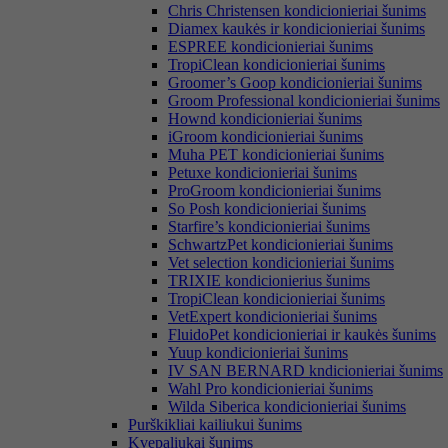
Chris Christensen kondicionieriai šunims
Diamex kaukės ir kondicionieriai šunims
ESPREE kondicionieriai šunims
TropiClean kondicionieriai šunims
Groomer’s Goop kondicionieriai šunims
Groom Professional kondicionieriai šunims
Hownd kondicionieriai šunims
iGroom kondicionieriai šunims
Muha PET kondicionieriai šunims
Petuxe kondicionieriai šunims
ProGroom kondicionieriai šunims
So Posh kondicionieriai šunims
Starfire’s kondicionieriai šunims
SchwartzPet kondicionieriai šunims
Vet selection kondicionieriai šunims
TRIXIE kondicionierius šunims
TropiClean kondicionieriai šunims
VetExpert kondicionieriai šunims
FluidoPet kondicionieriai ir kaukės šunims
Yuup kondicionieriai šunims
IV SAN BERNARD kndicionieriai šunims
Wahl Pro kondicionieriai šunims
Wilda Siberica kondicionieriai šunims
Purškikliai kailiukui šunims
Kvepaliukai šunims