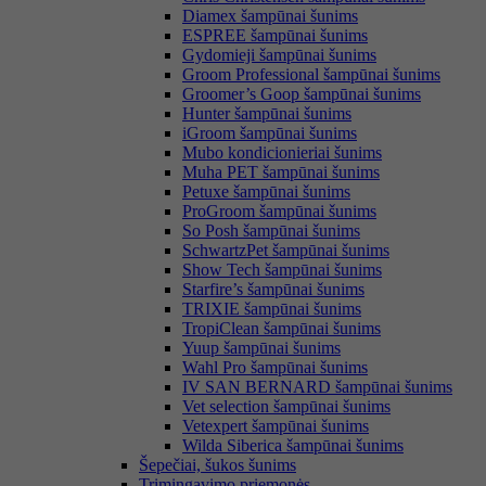
Diamex šampūnai šunims
ESPREE šampūnai šunims
Gydomieji šampūnai šunims
Groom Professional šampūnai šunims
Groomer’s Goop šampūnai šunims
Hunter šampūnai šunims
iGroom šampūnai šunims
Mubo kondicionieriai šunims
Muha PET šampūnai šunims
Petuxe šampūnai šunims
ProGroom šampūnai šunims
So Posh šampūnai šunims
SchwartzPet šampūnai šunims
Show Tech šampūnai šunims
Starfire’s šampūnai šunims
TRIXIE šampūnai šunims
TropiClean šampūnai šunims
Yuup šampūnai šunims
Wahl Pro šampūnai šunims
IV SAN BERNARD šampūnai šunims
Vet selection šampūnai šunims
Vetexpert šampūnai šunims
Wilda Siberica šampūnai šunims
Šepečiai, šukos šunims
Trimingavimo priemonės