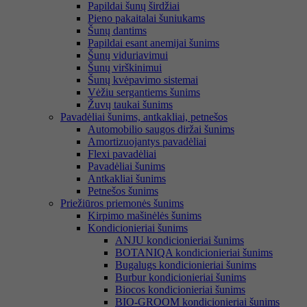
Papildai šunų širdžiai
Pieno pakaitalai šuniukams
Šunų dantims
Papildai esant anemijai šunims
Šunų viduriavimui
Šunų virškinimui
Šunų kvėpavimo sistemai
Vėžiu sergantiems šunims
Žuvų taukai šunims
Pavadėliai šunims, antkakliai, petnešos
Automobilio saugos diržai šunims
Amortizuojantys pavadėliai
Flexi pavadėliai
Pavadėliai šunims
Antkakliai šunims
Petnešos šunims
Priežiūros priemonės šunims
Kirpimo mašinėlės šunims
Kondicionieriai šunims
ANJU kondicionieriai šunims
BOTANIQA kondicionieriai šunims
Bugalugs kondicionieriai šunims
Burbur kondicionieriai šunims
Biocos kondicionieriai šunims
BIO-GROOM kondicionieriai šunims