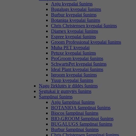
Anju kvepalai šunims
Bugalugs kvepalai šunims
Burbur kvepalai šunims
Botaniqa kvepalai šunims
Chris Christensen kvepalai šunims
Diamex kvepalai šunims
Espree kvepalai šunims
Groom Professional kvepalai šunims
Muha PET kvepalai
Petuxe kvepalai šunims
ProGroom kvepalai šunims
SchwartsPet kvepalai šunims
Ideal Plant kvepalai šunims
Igroom kvepalai šunims
Yuup kvepalai šunims
Nagų žirklutės ir dildės šunims
Segtukai ir gumytės šunims
Šampūnai šunims
Anju šampūnai šunims
BOTANIQA šampūnai šunims
Biocos šampūnai šunims
BIO-GROOM šampūnai šunims
BUGALUGS šampūnai šunims
Burbur šampūnai šunims
Chris Christensen šampūnai šunims