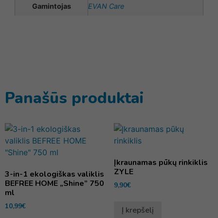
Gamintojas
EVAN Care
Panašūs produktai
Įkraunamas pūkų rinkiklis
ZYLE
3-in-1 ekologiškas valiklis
BEFREE HOME „Shine” 750
9,90
€
ml
10,99
€
Į krepšelį