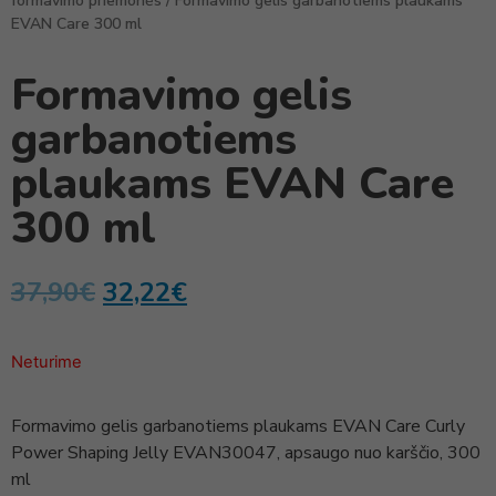
formavimo priemonės
/ Formavimo gelis garbanotiems plaukams
EVAN Care 300 ml
Formavimo gelis
garbanotiems
plaukams EVAN Care
300 ml
37,90
€
32,22
€
Neturime
Formavimo gelis garbanotiems plaukams EVAN Care Curly
Power Shaping Jelly EVAN30047, apsaugo nuo karščio, 300
ml