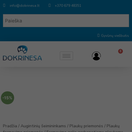
info@dokrinesa.lt
+370 679 48351
Gyvūnų viešbutis
0
-15%
Pradžia
/
Augintinių šeimininkams
/
Plaukų priemonės
/
Plaukų