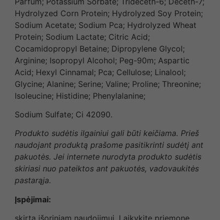
Parfum; Potassium Sorbate; Trideceth-6; Deceth-7;
Hydrolyzed Corn Protein; Hydrolyzed Soy Protein;
Sodium Acetate; Sodium Pca; Hydrolyzed Wheat
Protein; Sodium Lactate; Citric Acid;
Cocamidopropyl Betaine; Dipropylene Glycol;
Arginine; Isopropyl Alcohol; Peg-90m; Aspartic
Acid; Hexyl Cinnamal; Pca; Cellulose; Linalool;
Glycine; Alanine; Serine; Valine; Proline; Threonine;
Isoleucine; Histidine; Phenylalanine;
Sodium Sulfate; Ci 42090.
Produkto sudėtis ilgainiui gali būti keičiama. Prieš
naudojant produktą prašome pasitikrinti sudėtį ant
pakuotės. Jei internete nurodyta produkto sudėtis
skiriasi nuo pateiktos ant pakuotės, vadovaukitės
pastarąja.
Įspėjimai:
skirta išoriniam naudojimui. Laikykite priemonę