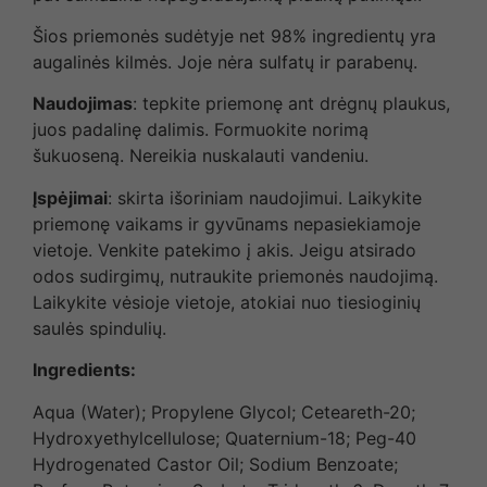
Šios priemonės sudėtyje net 98% ingredientų yra
augalinės kilmės. Joje nėra sulfatų ir parabenų.
Naudojimas
: tepkite priemonę ant drėgnų plaukus,
juos padalinę dalimis. Formuokite norimą
šukuoseną. Nereikia nuskalauti vandeniu.
Įspėjimai
: skirta išoriniam naudojimui. Laikykite
priemonę vaikams ir gyvūnams nepasiekiamoje
vietoje. Venkite patekimo į akis. Jeigu atsirado
odos sudirgimų, nutraukite priemonės naudojimą.
Laikykite vėsioje vietoje, atokiai nuo tiesioginių
saulės spindulių.
Ingredients:
Aqua (Water); Propylene Glycol; Ceteareth-20;
Hydroxyethylcellulose; Quaternium-18; Peg-40
Hydrogenated Castor Oil; Sodium Benzoate;